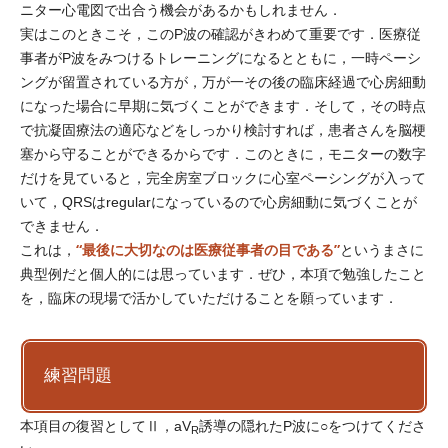
ニター心電図で出合う機会があるかもしれません．
実はこのときこそ，このP波の確認がきわめて重要です．医療従
事者がP波をみつけるトレーニングになるとともに，一時ペーシ
ングが留置されている方が，万が一その後の臨床経過で心房細動
になった場合に早期に気づくことができます．そして，その時点
で抗凝固療法の適応などをしっかり検討すれば，患者さんを脳梗
塞から守ることができるからです．このときに，モニターの数字
だけを見ていると，完全房室ブロックに心室ペーシングが入って
いて，QRSはregularになっているので心房細動に気づくことが
できません．
“最後に大切なのは医療従事者の目である”
これは，
というまさに
典型例だと個人的には思っています．ぜひ，本項で勉強したこと
を，臨床の現場で活かしていただけることを願っています．
練習問題
本項目の復習としてⅡ，aV
誘導の隠れたP波に○をつけてくださ
R