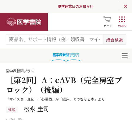
夏季休業日のお知らせ
医学書院
カート
開
医学界新聞プラス
［第2回］A：cAVB（完全房室ブ
ロック）（後編）
『マイスター直伝！「心電図」が「臨床」とつながる本』より
松永 圭司
連載
2025.12.05