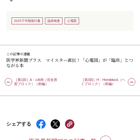
2025下半期発行書
臨床検査
心電図
この記事の連載
医学界新聞プラス マイスター直伝！「心電図」が「臨床」とつ
ながる本
［第1回］A：cAVB（完全房
［第3回］H：Hemiblock（ヘ
室ブロック）（前編）
ミブロック）（前編）
シェアする