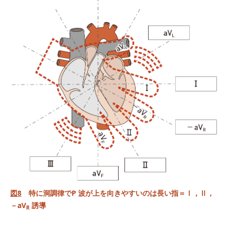
図8
特に洞調律でP 波が上を向きやすいのは長い指＝Ⅰ，Ⅱ，
－aV
誘導
R