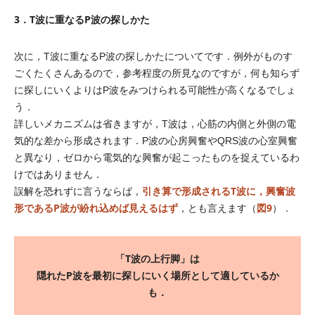
3．T波に重なるP波の探しかた
次に，T波に重なるP波の探しかたについてです．例外がものす
ごくたくさんあるので，参考程度の所見なのですが，何も知らず
に探しにいくよりはP波をみつけられる可能性が高くなるでしょ
う．
詳しいメカニズムは省きますが，T波は，心筋の内側と外側の電
気的な差から形成されます．P波の心房興奮やQRS波の心室興奮
と異なり，ゼロから電気的な興奮が起こったものを捉えているわ
けではありません．
引き算で形成されるT波に，興奮波
誤解を恐れずに言うならば，
形であるP波が紛れ込めば見えるはず
図9
，とも言えます（
）．
「T波の上行脚」は
隠れたP波を最初に探しにいく場所として適しているか
も．