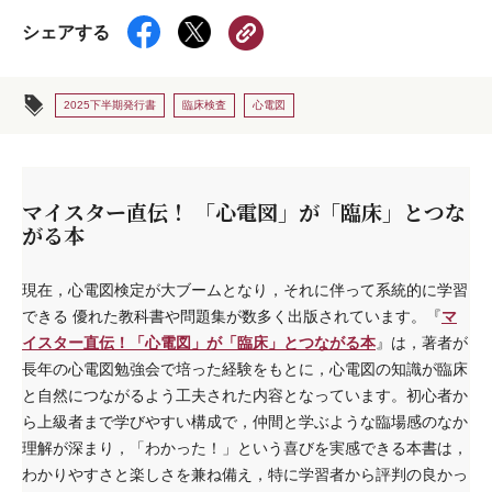
シェアする
2025下半期発行書
臨床検査
心電図
マイスター直伝！ 「心電図」が「臨床」とつな
がる本
現在，心電図検定が大ブームとなり，それに伴って系統的に学習
マ
できる 優れた教科書や問題集が数多く出版されています。『
イスター直伝！「心電図」が「臨床」とつながる本
』は，著者が
長年の心電図勉強会で培った経験をもとに，心電図の知識が臨床
と自然につながるよう工夫された内容となっています。初心者か
ら上級者まで学びやすい構成で，仲間と学ぶような臨場感のなか
理解が深まり，「わかった！」という喜びを実感できる本書は，
わかりやすさと楽しさを兼ね備え，特に学習者から評判の良かっ