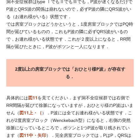
洞不全症候群はtype ⅠでもⅡでもⅢでも，P波が遅くなるだけで
P波とQRS波の関係は崩れないので，必ずP波の隣にQRS波がい
る（お連れ様がいる）状態です．
では房室ブロックはどうかというと，1度房室ブロックではPQ時
間が延びているものの，これもP波の隣に必ずQRS波がいるの
で，お連れ様がいる状態です．これが２度以上になると，RR間
隔が延びたときに，P波がポツンと一人になります．
2度以上の房室ブロックでは「おひとり様P波」が存在す
る．
図11
具体的には
を見てください．まず洞不全症候群では右側で
RR間隔が延びて徐脈になっていますが，おひとり様のP波はいま
図11上・｛
せん（
）．P波には全てお連れ様がいる状態です．こ
れが2度房室ブロック（Wenckebach型）になると，右側の突然
徐脈になっているところで，ポツンと1つP波が取り残されてい
図11中・矢印
ます（
）．完全房室ブロックでは，PはP，QRSは