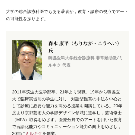
大学の総合診療科医でもある著者が，教育・診療の視点でアート
の可能性を探ります。
森永 康平（もりなが・こうへい）
氏
獨協医科大学総合診療科 非常勤助教/ミ
ルキク 代表
2011年筑波大医学部卒。21年より現職。19年から獨協医
大で臨床実習前の学生に対し，対話型鑑賞の手法を中心と
して診療に必要な能力を高める授業を開講している。20年
度より京都芸術大の学際デザイン領域に進学し，芸術修士
（MFA）取得をめざす。医療分野でのアートを用いた教育
で言語化能力やコミュニケーション能力の向上をめざし，
20年に
ミルキク
を創業。