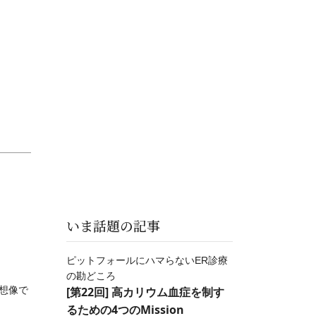
いま話題の記事
ピットフォールにハマらないER診療
の勘どころ
想像で
[第22回] 高カリウム血症を制す
るための4つのMission