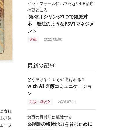
ピットフォールにハマらないER診療
の勘どころ
[第3回] シリンジ1つで頻脈対
応 魔法のようなPSVTマネジメ
ント
連載
2022.08.08
最新の記事
どう届ける？ いかに選ばれる？
with AI 医療コミュニケーショ
ン
対談・座談会
2026.07.14
に表れ
教育の再設計に挑戦する
土砂降
薬剤師の臨床能力を育むために
エーシ