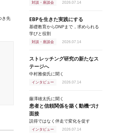
対談・座談会
2026.07.14
つき先
EBPを生きた実践にする
基礎教育からDNPまで，求められる
学びと役割
対談・座談会
2026.07.14
ストレッチング研究の新たなス
テージへ
中村雅俊氏に聞く
インタビュー
2026.07.14
藤澤雄太氏に聞く
患者と信頼関係を築く動機づけ
面接
説得ではなく伴走で変化を促す
インタビュー
2026.07.14