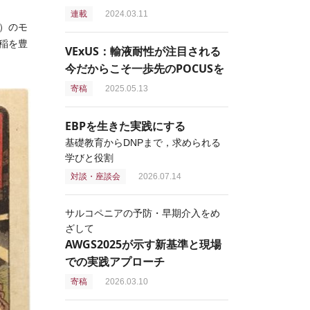
連載
2024.03.11
）のモ
稲を豊
VExUS：輸液耐性が注目される
今だからこそ一歩先のPOCUSを
寄稿
2025.05.13
EBPを生きた実践にする
基礎教育からDNPまで，求められる
学びと役割
対談・座談会
2026.07.14
サルコペニアの予防・早期介入をめ
ざして
AWGS2025が示す新基準と現場
での実践アプローチ
寄稿
2026.03.10