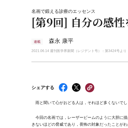
名画で鍛える診療のエッセンス
[第9回] 自分の感
森永 康平
連載
2021.06.14 週刊医学界新聞（レジデント号）：第3424号より
シェアする
雨と聞いて心がおどる人は，それほど多くないでし
今回の名画では，レーザービームのように大胆に描
きないほどの脅威であり，畏怖の対象だったことがわ