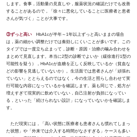
します。食事，活動量の見直しや，服薬状況の確認だけでも改善
することがあるので，「徐々に悪化していることに医療者と患者
さんが気づく」ことが大事です。
③ずっと高い
HbA1cが半年～1年以上ずっと高いままの場合
は，薬の細かい調整だけでは奏効しにくいことが多いです。この
タイプでは一度立ち止まって，診断・原因・治療の噛み合わせを
まとめて見直します。本当に2型の診断でよいか（緩徐進行1型の
可能性を疑う），HbA1cが血糖を正しく反映しているか（貧血な
どの影響を見逃していないか）。生活面では患者さんが「頑張れ
ていない」ととらえるのではなく，今の生活と照らし合わせて実
行可能な内容になっているかを確認します。薬も同じで，処方が
増えすぎて現実的に飲めていない，自己注射が負担になってい
る，といった「続けられない設計」になっていないかを確認しま
す。
ただ現実には，「高い状態に医療者も患者さんも慣れてしまっ
た状態」や「外来では介入する時間がなさすぎる」ケースも多い