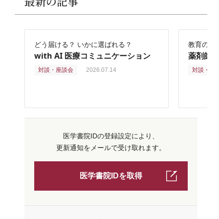
最新の記事
どう届ける？ いかに選ばれる？
教育の再
with AI 医療コミュニケーション
薬剤師
対談・座談会
2026.07.14
対談・座
医学書院IDの登録設定により、
更新通知をメールで受け取れます。
医学書院IDを取得