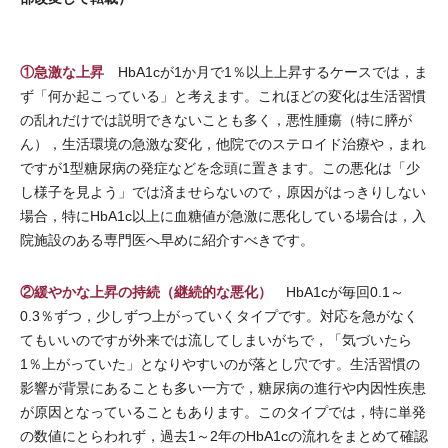
①急激な上昇
HbA1cが1か月で1％以上上昇するケースでは，ま
ず「何か起こっている」と考えます。これほどの変化は生活習慣
の乱れだけでは説明できないことも多く，悪性腫瘍（特に膵が
ん），生活環境の急激な変化，他院でのステロイド治療や，まれ
ですが1型糖尿病の発症などを念頭に置きます。この悪化は「少
し様子を見よう」では済ませらないので，原因がはっきりしない
場合，特にHbA1c以上に血糖値が急激に悪化している場合は，入
院施設のある専門医へ早めに紹介すべきです。
②緩やかな上昇の持続（継続的な悪化）
HbA1cが毎回0.1～
0.3％ずつ，少しずつ上がっていくタイプです。対応を急がなく
てもいいのですが外来では流してしまいがちで，「気づいたら
1％上がっていた」となりやすいのが落とし穴です。生活習慣の
影響が背景にあることも多い一方で，糖尿病の進行や内因性疾患
が原因となっていることもあります。このタイプでは，特に単発
の数値にとらわれず，過去1～2年のHbA1cの流れをまとめて確認