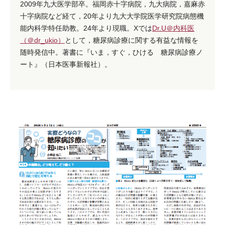
2009年九大医学部卒。福岡赤十字病院，九大病院，嘉麻赤
十字病院など経て，20年より九大大学院医学研究院病態機
能内科学特任助教。24年より現職。Xでは
Dr.U＠内科医
（＠dr_ukio）
として，糖尿病診療に関する有益な情報を
随時発信中。著書に『いま，すぐ，ひける 糖尿病診療ノ
ート』（日本医事新報社）。