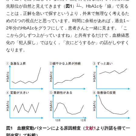
1）
図1
先順位が自然と見えてきます（
）
。HbA1cを「線」で見る
ことは，正解を急いで探すというより，外来で無理なく考えるた
めの1つの視点だと思っています。時間に余裕があれば，過去1～
2年分のHbA1cをグラフにして，患者さんと一緒に見ます。「こ
こから少しずつ上がっていますね」と共有するだけで，血糖値悪
化の「犯人探し」ではなく，「次にどうするか」の話がしやすく
なります。
図1 血糖変動パターンによる原因精査（
文献1
より許諾を得て一
部改変して転載）