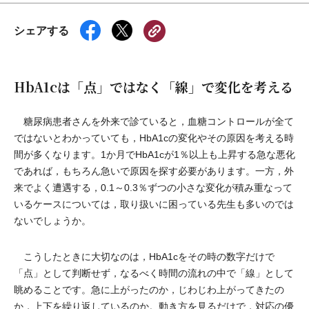
シェアする
HbA1cは「点」ではなく「線」で変化を考える
糖尿病患者さんを外来で診ていると，血糖コントロールが全て
ではないとわかっていても，HbA1cの変化やその原因を考える時
間が多くなります。1か月でHbA1cが1％以上も上昇する急な悪化
であれば，もちろん急いで原因を探す必要があります。一方，外
来でよく遭遇する，0.1～0.3％ずつの小さな変化が積み重なって
いるケースについては，取り扱いに困っている先生も多いのでは
ないでしょうか。
こうしたときに大切なのは，HbA1cをその時の数字だけで
「点」として判断せず，なるべく時間の流れの中で「線」として
眺めることです。急に上がったのか，じわじわ上がってきたの
か，上下を繰り返しているのか。動き方を見るだけで，対応の優