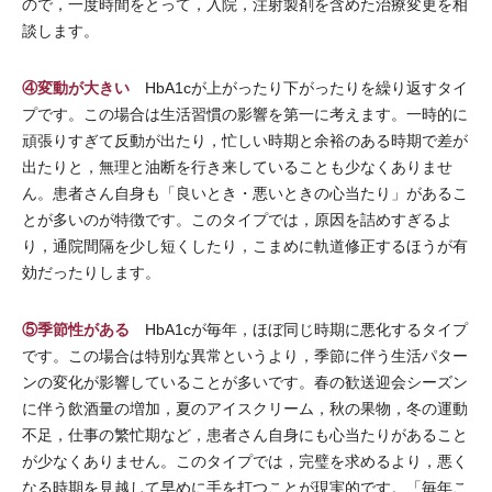
ので，一度時間をとって，入院，注射製剤を含めた治療変更を相
談します。
④変動が大きい
HbA1cが上がったり下がったりを繰り返すタイ
プです。この場合は生活習慣の影響を第一に考えます。一時的に
頑張りすぎて反動が出たり，忙しい時期と余裕のある時期で差が
出たりと，無理と油断を行き来していることも少なくありませ
ん。患者さん自身も「良いとき・悪いときの心当たり」があるこ
とが多いのが特徴です。このタイプでは，原因を詰めすぎるよ
り，通院間隔を少し短くしたり，こまめに軌道修正するほうが有
効だったりします。
⑤季節性がある
HbA1cが毎年，ほぼ同じ時期に悪化するタイプ
です。この場合は特別な異常というより，季節に伴う生活パター
ンの変化が影響していることが多いです。春の歓送迎会シーズン
に伴う飲酒量の増加，夏のアイスクリーム，秋の果物，冬の運動
不足，仕事の繁忙期など，患者さん自身にも心当たりがあること
が少なくありません。このタイプでは，完璧を求めるより，悪く
なる時期を見越して早めに手を打つことが現実的です。「毎年こ