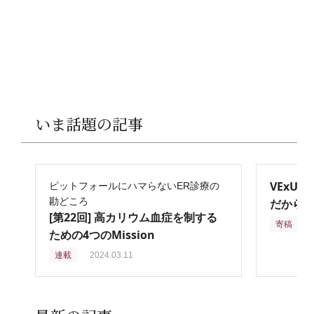
いま話題の記事
VExU
ピットフォールにハマらないER診療の
勘どころ
だからこ
[第22回] 高カリウム血症を制する
寄稿
2
ための4つのMission
連載
2024.03.11