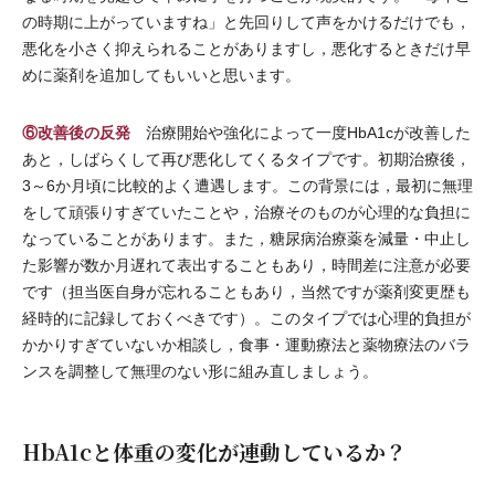
の時期に上がっていますね」と先回りして声をかけるだけでも，
悪化を小さく抑えられることがありますし，悪化するときだけ早
めに薬剤を追加してもいいと思います。
⑥改善後の反発
治療開始や強化によって一度HbA1cが改善した
あと，しばらくして再び悪化してくるタイプです。初期治療後，
3～6か月頃に比較的よく遭遇します。この背景には，最初に無理
をして頑張りすぎていたことや，治療そのものが心理的な負担に
なっていることがあります。また，糖尿病治療薬を減量・中止し
た影響が数か月遅れて表出することもあり，時間差に注意が必要
です（担当医自身が忘れることもあり，当然ですが薬剤変更歴も
経時的に記録しておくべきです）。このタイプでは心理的負担が
かかりすぎていないか相談し，食事・運動療法と薬物療法のバラ
ンスを調整して無理のない形に組み直しましょう。
HbA1cと体重の変化が連動しているか？