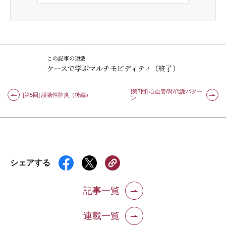
この記事の連載
ケースで学ぶマルチモビディティ（終了）
[第7回] 心血管/腎/代謝パター
[第5回] 誤嚥性肺炎（後編）
ン
シェアする
記事一覧
連載一覧