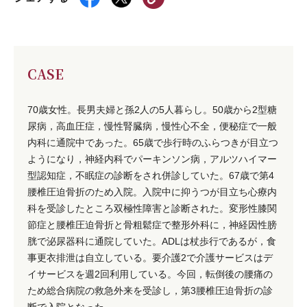
CASE
70歳女性。長男夫婦と孫2人の5人暮らし。50歳から2型糖
尿病，高血圧症，慢性腎臓病，慢性心不全，便秘症で一般
内科に通院中であった。65歳で歩行時のふらつきが目立つ
ようになり，神経内科でパーキンソン病，アルツハイマー
型認知症，不眠症の診断をされ併診していた。67歳で第4
腰椎圧迫骨折のため入院。入院中に抑うつが目立ち心療内
科を受診したところ双極性障害と診断された。変形性膝関
節症と腰椎圧迫骨折と骨粗鬆症で整形外科に，神経因性膀
胱で泌尿器科に通院していた。ADLは杖歩行であるが，食
事更衣排泄は自立している。要介護2で介護サービスはデ
イサービスを週2回利用している。今回，転倒後の腰痛の
ため総合病院の救急外来を受診し，第3腰椎圧迫骨折の診