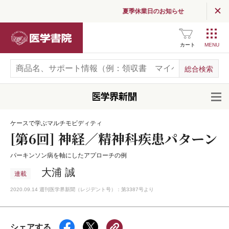
夏季休業日のお知らせ
医学書院
カート
開
ケースで学ぶマルチモビディティ
[第6回] 神経／精神科疾患パターン
パーキンソン病を軸にしたアプローチの例
大浦 誠
連載
2020.09.14 週刊医学界新聞（レジデント号）：第3387号より
シェアする