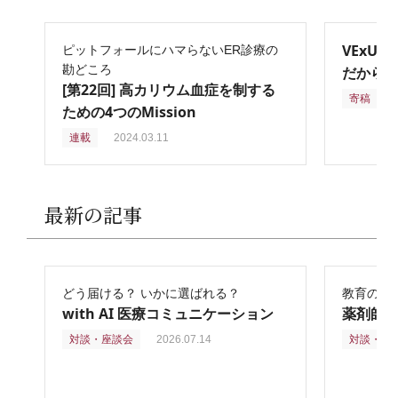
VExU
ピットフォールにハマらないER診療の
勘どころ
だからこ
[第22回] 高カリウム血症を制する
寄稿
2
ための4つのMission
連載
2024.03.11
最新の記事
どう届ける？ いかに選ばれる？
教育の再
with AI 医療コミュニケーション
薬剤師
対談・座談会
2026.07.14
対談・座