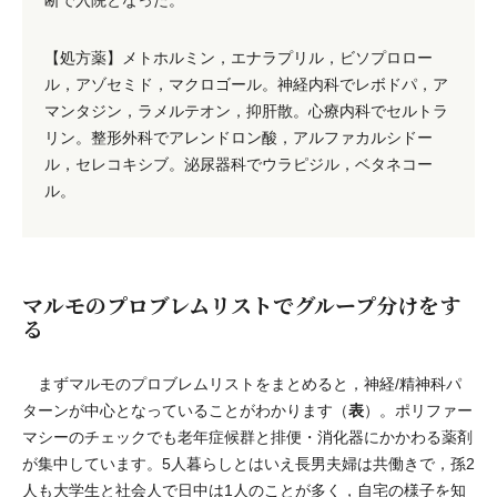
断で入院となった。
【処方薬】メトホルミン，エナラプリル，ビソプロロー
ル，アゾセミド，マクロゴール。神経内科でレボドパ，ア
マンタジン，ラメルテオン，抑肝散。心療内科でセルトラ
リン。整形外科でアレンドロン酸，アルファカルシドー
ル，セレコキシブ。泌尿器科でウラピジル，ベタネコー
ル。
マルモのプロブレムリストでグループ分けをす
る
まずマルモのプロブレムリストをまとめると，神経/精神科パ
表
ターンが中心となっていることがわかります（
）。ポリファー
マシーのチェックでも老年症候群と排便・消化器にかかわる薬剤
が集中しています。5人暮らしとはいえ長男夫婦は共働きで，孫2
人も大学生と社会人で日中は1人のことが多く，自宅の様子を知