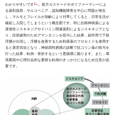
1）
わかりやすいです
。処方カスケードやポリファーマシーによ
る薬剤負荷，サルコペニア，認知機能障害を中心に問題が発生
し，マルモとフレイルが加齢により付帯してくると，日常生活が
破綻し入院してしまうという概念図です。特に抗精神病薬による
遅発性ジスキネジアやドパミン関連薬剤によるジスキネジアとな
り，症状緩和のためアマンタジンを投与した結果，副作用で下肢
浮腫が出現し，浮腫を改善するため利尿薬のフロセミドを使用す
ると尿意切迫となり，神経因性膀胱の診断で抗コリン薬の投与を
行った結果，転倒・骨折するという悪循環に陥ります。また，環
境要因や心理社会的な要因も転倒のきっかけになるため注意が必
要です。