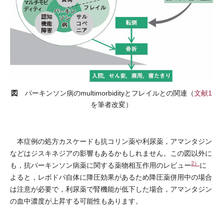
図
パーキンソン病のmultimorbidityとフレイルとの関連（
文献1
を筆者改変）
本症例の処方カスケードも抗コリン薬や利尿薬，アマンタジン
などはジスキネジアの影響もあるかもしれません。この図以外に
2）
も，抗パーキンソン病薬に関する薬物相互作用のレビュー
に
よると，レボドパ自体に降圧効果があるため降圧薬併用中の場合
は注意が必要で，利尿薬で腎機能が低下した場合，アマンタジン
の血中濃度が上昇する可能性もあります。