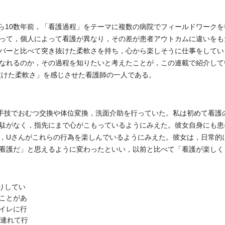
ら10数年前，「看護過程」をテーマに複数の病院でフィールドワークを
って，個人によって看護が異なり，その差が患者アウトカムに違いをも
バーと比べて突き抜けた柔軟さを持ち，心から楽しそうに仕事をしてい
なれるのか，その過程を知りたいと考えたことが，この連載で紹介して
抜けた柔軟さ」を感じさせた看護師の一人である。
手技でおむつ交換や体位変換，洗面介助を行っていた。私は初めて看護
駄がなく，指先にまで心がこもっているようにみえた。彼女自身にも患
，Uさんがこれらの行為を楽しんでいるようにみえた。彼女は，日常的
看護だ」と思えるように変わったといい，以前と比べて「看護が楽しく
りしてい
ことがあ
イレに行
に連れて行