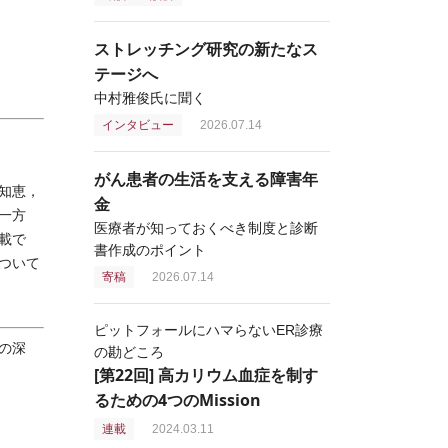
ストレッチング研究の新たなス
テージへ
中村雅俊氏に聞く
インタビュー
2026.07.14
がん患者の生活を支える障害年
知恵，
金
一方
医療者が知っておくべき制度と診断
載で
書作成のポイント
ついて
寄稿
2026.07.14
ピットフォールにハマらないER診療
の深
の勘どころ
[第22回] 高カリウム血症を制す
るための4つのMission
連載
2024.03.11