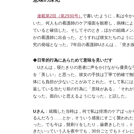
連載第2回（第2930号）
で書いたように，私は今か
いた。何人もの看護師のケア場面を観察し，病棟によ
ていると確信した。そしてそのとき，ほかの組織メン
かの看護師に出会った。どうすれば彼女たちのように
究の発端となった。7年目の看護師Uさんは，「突き
日常的行為にあらためて意味を見いだす
◆
Uさんは，寝たきりの患者に声をかけながら優美な
を「美しい」と思った。彼女の手技は丁寧で的確で無
体にも負担が少ないことがみてとれた。そして私には
返している当たり前の行為に「意味がある」「それが
なった。面白いと思えるようになった」と話した。
Uさん
：就職した当時は，何で私は排泄のケアばっか
るんだろう……とか，そういう感覚にすごく襲われた
った。でも今は，髭剃りをしたり，歯磨きしたり，ト
きたいっていう人を夜中でも，30分ごとでもトイレ