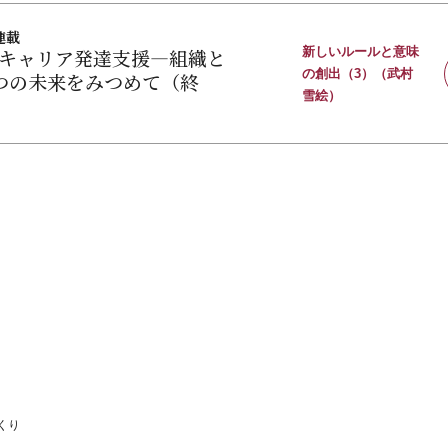
連載
キャリア発達支援―組織と
新しいルールと意味
の創出（3）（武村
つの未来をみつめて（終
雪絵）
くり