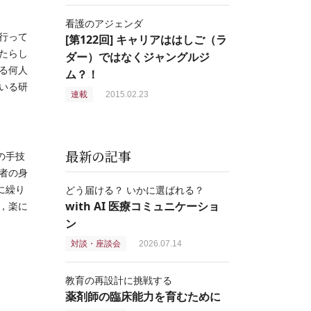
看護のアジェンダ
行って
[第122回] キャリアははしご（ラ
たらし
ダー）ではなくジャングルジ
る何人
ム？！
いる研
連載
2015.02.23
最新の記事
の手技
者の身
に繰り
どう届ける？ いかに選ばれる？
with AI 医療コミュニケーショ
，楽に
ン
対談・座談会
2026.07.14
教育の再設計に挑戦する
薬剤師の臨床能力を育むために