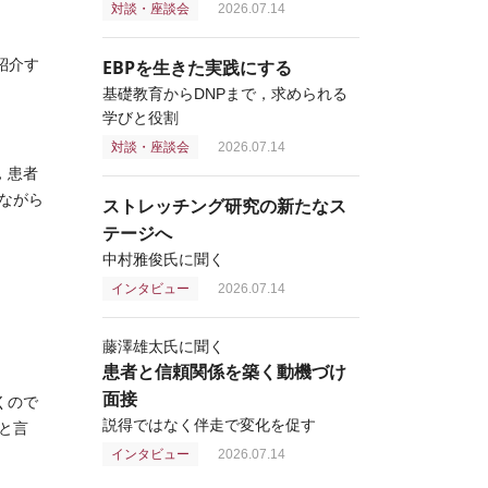
対談・座談会
2026.07.14
紹介す
EBPを生きた実践にする
基礎教育からDNPまで，求められる
学びと役割
対談・座談会
2026.07.14
，患者
ながら
ストレッチング研究の新たなス
テージへ
中村雅俊氏に聞く
インタビュー
2026.07.14
藤澤雄太氏に聞く
患者と信頼関係を築く動機づけ
面接
くので
説得ではなく伴走で変化を促す
と言
インタビュー
2026.07.14