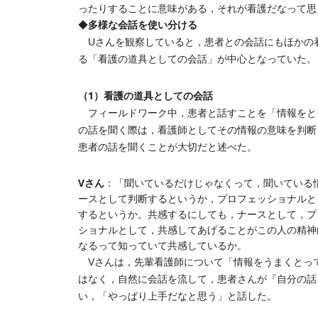
ったりすることに意味がある，それが看護だなって思
多様な会話を使い分ける
◆
Uさんを観察していると，患者との会話にもほかの
る「看護の道具としての会話」が中心となっていた。
（1）看護の道具としての会話
フィールドワーク中，患者と話すことを「情報をと
の話を聞く際は，看護師としてその情報の意味を判断
患者の話を聞くことが大切だと述べた。
Vさん
：「聞いているだけじゃなくって，聞いている
ースとして判断するというか，プロフェッショナルと
するというか。共感するにしても，ナースとして，プ
ショナルとして，共感してあげることがこの人の精神
なるって知っていて共感しているか。
Vさんは，先輩看護師について「情報をうまくとっ
はなく，自然に会話を流して，患者さんが『自分の話
い，「やっぱり上手だなと思う」と話した。