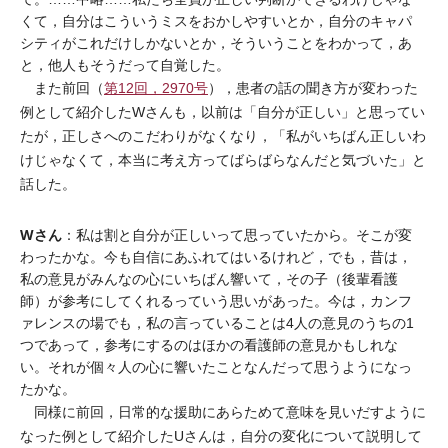
くて，自分はこういうミスをおかしやすいとか，自分のキャパ
シティがこれだけしかないとか，そういうことをわかって，あ
と，他人もそうだって自覚した。
また前回（
第12回，2970号
），患者の話の聞き方が変わった
例として紹介したWさんも，以前は「自分が正しい」と思ってい
たが，正しさへのこだわりがなくなり，「私がいちばん正しいわ
けじゃなくて，本当に考え方ってばらばらなんだと気づいた」と
話した。
Wさん
：私は割と自分が正しいって思っていたから。そこが変
わったかな。今も自信にあふれてはいるけれど，でも，昔は，
私の意見がみんなの心にいちばん響いて，その子（後輩看護
師）が参考にしてくれるっていう思いがあった。今は，カンフ
ァレンスの場でも，私の言っていることは4人の意見のうちの1
つであって，参考にするのはほかの看護師の意見かもしれな
い。それが個々人の心に響いたことなんだって思うようになっ
たかな。
同様に前回，日常的な援助にあらためて意味を見いだすように
なった例として紹介したUさんは，自分の変化について説明して