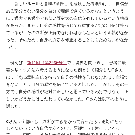
「新しいルールと意味の創出」を経験した看護師は，「自信が
ある部分とない部分を自分で理解できているかな」というよう
に，過大でも過小でもない等身大の自信を有しているという特徴
があった。また，自分の感性を信じて行動するだけの自信は持っ
ているが，その判断が正解でなければならないという固執がなか
った。そのため，自身の判断を修正することにもためらいがなか
った。
例えば，
第11回（第2966号）
で，境界を問い直し，患者に最
善を尽くす方法を考えるようになった例として紹介したCさん
は，「ある意味自信を持って自分の感性を信じなければ，主張で
きない」と，自分の感性を信じていると話した。しかし，その一
方で，自分の感性が絶対に正しいと思っているわけではなく，正
しいかどうかにはこだわっていなかった。Cさんは以下のように
話した。
Cさん
：全部正しい判断ができるかって言ったら，絶対にそう
じゃないっていう自信があるので。医師だって迷っているっ
て。……中略……私たち全員が正しい判断ができるわけじゃな