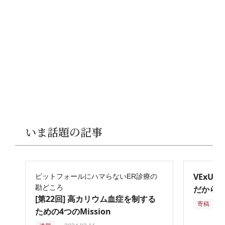
いま話題の記事
VExU
ピットフォールにハマらないER診療の
勘どころ
だからこ
[第22回] 高カリウム血症を制する
寄稿
2
ための4つのMission