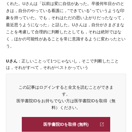
くれた。Uさんは「以前は変に自信があった。卒後何年目かのと
きは，自分のやっている看護に，“できている”っていうような印
象を持っていた。でも，それはただの思い上がりだったなって，
最近思うようになった」と話した。Uさんは，自分がさまざまな
ことを考慮して合理的に判断したとしても，それは絶対ではな
く，ほかの可能性があることを常に意識するように変わったとい
う。
Uさん
：正しいことって1つじゃないし，そこで判断したこと
は，それがすべて，それがベストかっていう
この記事はログインすると全文を読むことができま
す。
医学書院IDをお持ちでない方は医学書院IDを取得（無
料）ください。
医学書院IDを取得 (無料)