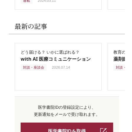
連載
2024.03.11
最新の記事
どう届ける？ いかに選ばれる？
教育の再
with AI 医療コミュニケーション
薬剤師
対談・座談会
2026.07.14
対談・座
医学書院IDの登録設定により、
更新通知をメールで受け取れます。
医学書院IDを取得