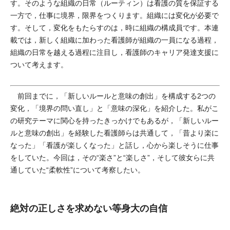
す。そのような組織の日常（ルーティン）は看護の質を保証する
一方で，仕事に境界，限界をつくります。組織には変化が必要で
す。そして，変化をもたらすのは，時に組織の構成員です。本連
載では，新しく組織に加わった看護師が組織の一員になる過程，
組織の日常を越える過程に注目し，看護師のキャリア発達支援に
ついて考えます。
前回までに，「新しいルールと意味の創出」を構成する2つの
変化，「境界の問い直し」と「意味の深化」を紹介した。私がこ
の研究テーマに関心を持ったきっかけでもあるが，「新しいルー
ルと意味の創出」を経験した看護師らは共通して，「昔より楽に
なった」「看護が楽しくなった」と話し，心から楽しそうに仕事
をしていた。今回は，その“楽さ”と“楽しさ”，そして彼女らに共
通していた“柔軟性”について考察したい。
絶対の正しさを求めない等身大の自信