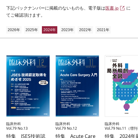
下記バックナンバーに掲載のないものも、電子版は
医書.jp
に
てご確認頂けます。
2026年
2025年
2024年
2023年
2022年
2021年
臨床外科
臨床外科
臨床外科
Vol.79 No.13
Vol.79 No.12
Vol.79 No.11（増
特集 JSES技術認
特集 Acute Care
特集 2024年