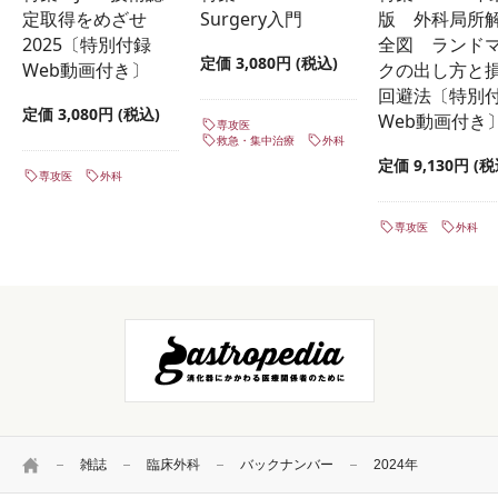
定取得をめざせ
Surgery入門
版 外科局所
2025〔特別付録
全図 ランド
定価 3,080円 (税込)
Web動画付き〕
クの出し方と
回避法〔特別
定価 3,080円 (税込)
Web動画付き
専攻医
救急・集中治療
外科
定価 9,130円 (税
専攻医
外科
専攻医
外科
HOME
雑誌
臨床外科
バックナンバー
2024年