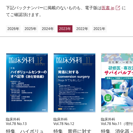
下記バックナンバーに掲載のないものも、電子版は
医書.jp
に
てご確認頂けます。
2026年
2025年
2024年
2023年
2022年
2021年
臨床外科
臨床外科
臨床外科
Vol.78 No.13
Vol.78 No.12
Vol.78 No.11（増
特集 ハイボリュ
特集 胃癌に対す
特集 消化器