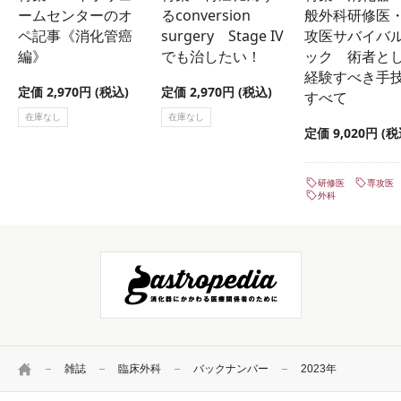
ームセンターのオ
るconversion
般外科研修医
ペ記事《消化管癌
surgery Stage IV
攻医サバイバ
編》
でも治したい！
ック 術者と
経験すべき手
定価 2,970円 (税込)
定価 2,970円 (税込)
すべて
在庫なし
在庫なし
定価 9,020円 (税
研修医
専攻医
外科
HOME
雑誌
臨床外科
バックナンバー
2023年