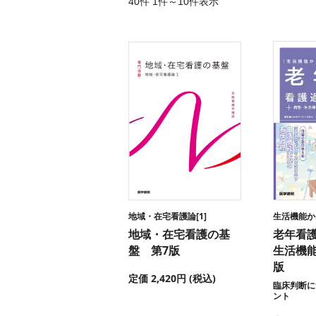
40件 1件～10件表示
地域・在宅看護論[1]
生活機能か
地域・在宅看護の基
老年看
盤 第7版
生活機
版
定価 2,420円 (税込)
臨床判断に
ント