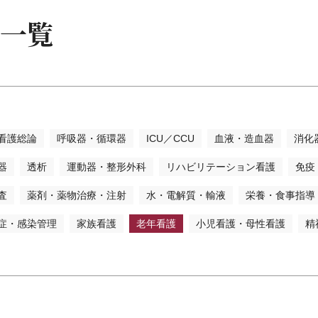
研究
一覧
教育
看護
・地域看護
書・参考書
問題
看護総論
呼吸器・循環器
ICU／CCU
血液・造血器
消化
・事典
器
透析
運動器・整形外科
リハビリテーション看護
免疫
査
薬剤・薬物治療・注射
水・電解質・輸液
栄養・食事指導
症・感染管理
家族看護
老年看護
小児看護・母性看護
精