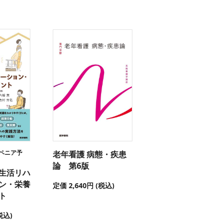
ペニア予
老年看護 病態・疾患
論 第6版
生活リハ
ン・栄養
定価 2,640円 (税込)
ト
税込)