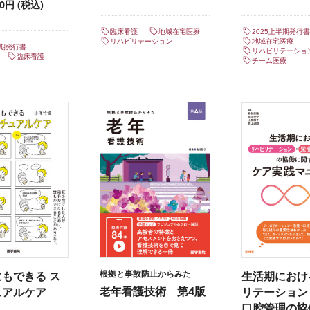
80円 (税込)
臨床看護
地域在宅医療
2025上半期発行書
リハビリテーション
地域在宅医療
半期発行書
リハビリテーショ
臨床看護
チーム医療
根拠と事故防止からみた
もできる ス
生活期におけ
老年看護技術 第4版
ュアルケア
リテーション
口腔管理の協