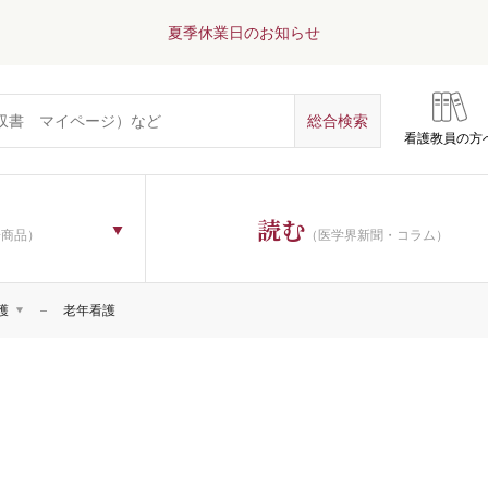
夏季休業日のお知らせ
看護教員の方
読む
子商品）
（医学界新聞・コラム）
護
老年看護
理論
一般
過程・看護診断
技術
教育
管理