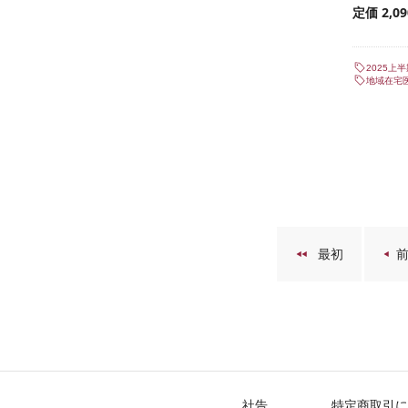
定価 2,0
2025上
地域在宅
最初
社告
特定商取引に