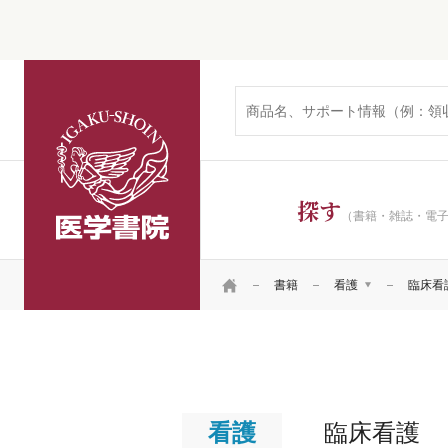
医学書院
探す
（書籍・雑誌・電
HOME
書籍
看護
臨床看
医学
看護
看護
看護
リハ・臨床検査他
看護
看護
患者
看護
臨床看護
看護