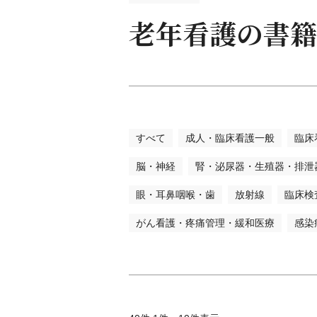
看護
老年看護の書籍
看護
臨床
保健
助産
教科
試験
すべて
成人・臨床看護一般
臨床
辞典
語学
脳・神経
腎・泌尿器・生殖器・排泄
眼・耳鼻咽喉・歯
放射線
臨床検
がん看護・疼痛管理・緩和医療
感染