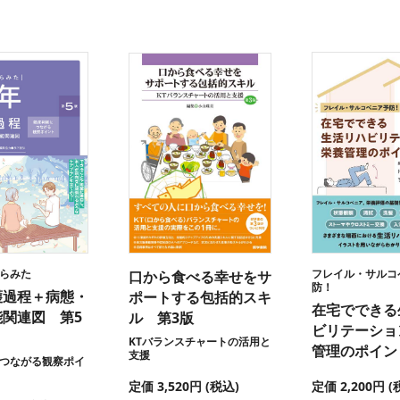
らみた
フレイル・サルコ
口から食べる幸せをサ
防！
護過程＋病態・
ポートする包括的スキ
在宅でできる
能関連図 第5
ル 第3版
ビリテーショ
KTバランスチャートの活用と
管理のポイン
支援
つながる観察ポイ
定価 3,520円 (税込)
定価 2,200円 (