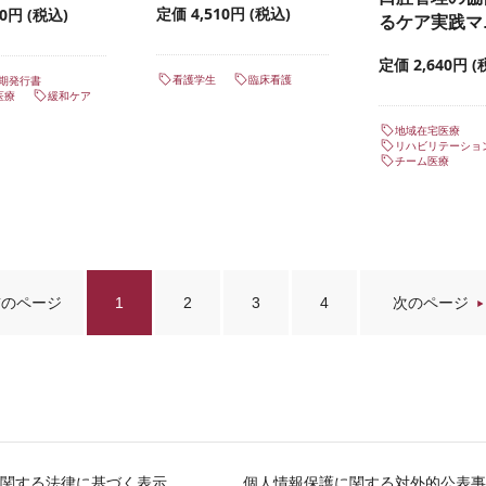
定価 4,510円 (税込)
90円 (税込)
るケア実践マ
定価 2,640円 (
看護学生
臨床看護
半期発行書
医療
緩和ケア
地域在宅医療
リハビリテーショ
チーム医療
前のページ
1
2
3
4
次のページ
関する法律に基づく表示
個人情報保護に関する対外的公表事