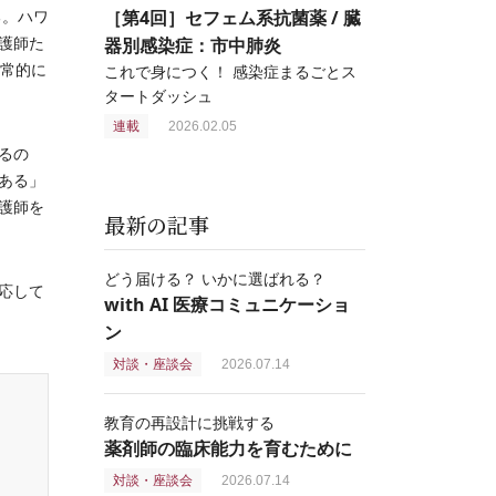
［第4回］セフェム系抗菌薬 / 臓
る。ハワ
器別感染症：市中肺炎
護師た
日常的に
これで身につく！ 感染症まるごとス
タートダッシュ
連載
2026.02.05
るの
ある」
護師を
最新の記事
どう届ける？ いかに選ばれる？
応して
with AI 医療コミュニケーショ
ン
対談・座談会
2026.07.14
教育の再設計に挑戦する
薬剤師の臨床能力を育むために
対談・座談会
2026.07.14