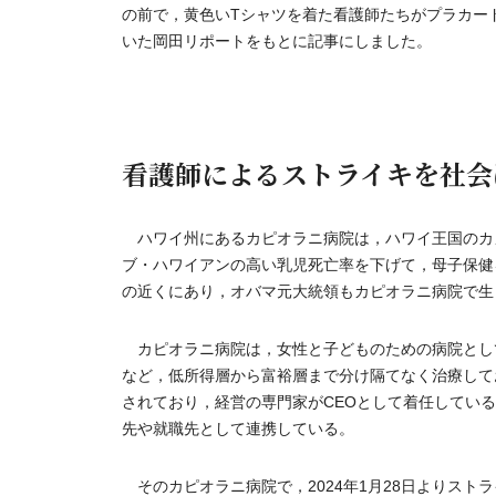
の前で，黄色いTシャツを着た看護師たちがプラカー
いた岡田リポートをもとに記事にしました。
看護師によるストライキを社会
ハワイ州にあるカピオラニ病院は，ハワイ王国のカメハメ
ブ・ハワイアンの高い乳児死亡率を下げて，母子保健
の近くにあり，オバマ元大統領もカピオラニ病院で生
カピオラニ病院は，女性と子どものための病院として
など，低所得層から富裕層まで分け隔てなく治療して
されており，経営の専門家がCEOとして着任してい
先や就職先として連携している。
そのカピオラニ病院で，2024年1月28日よりス