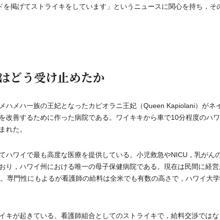
ドを掲げてストライキをしています」というニュースに関心を持ち，そ
はどう受け止めたか
ハ一族の王妃となったカピオラニ王妃（Queen Kapiolani）がネ
を改善するために作った病院である。ワイキキから車で10分程度のハ
まれた。
ハワイで最も高度な医療を提供している。小児救急やNICU，乳がん
おり，ハワイ州における唯一の母子保健病院である。現在は民間に経営
る。専門性にもよるが看護師の給料は全米でも有数の高さで，ハワイ大
トライキが起きている。看護師組合としてのストライキで，給料交渉ではな