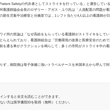
ient Safetyの代弁者としてストライキを行っている」と通告してい
州看護師協会会長のロザリー・アガス・ユウ氏は「人員配置の問題が看
の新生児集中治療室と分娩室では，1シフト当たり4人以上の看護師が
ワイ州の世論は「なぜ高給をもらっている看護師がストライキをしてい
とらえられており，看護師組合は「労働環境の改善と医療安全のためで
前を通る車がクラクションを鳴らして，多くの市民がストライキ中の看
りず，病院側は母子保健に強いトラベルナースを米国本土から呼んで対
インすると全文を読むことができます。
でない方は医学書院IDを取得（無料）ください。