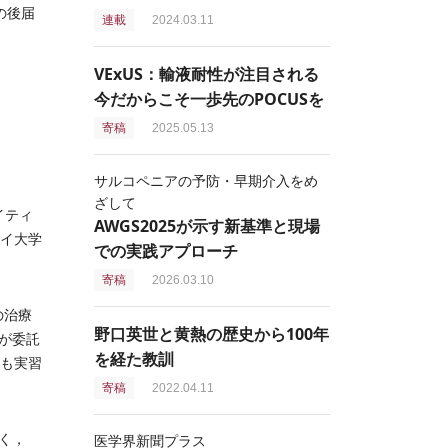
の後届
連載
2024.03.11
VExUS：輸液耐性が注目される
今だからこそ一歩先のPOCUSを
寄稿
2025.05.13
サルコペニアの予防・早期介入をめ
ざして
イティ
AWGS2025が示す新基準と現場
ワイ大学
での実践アプローチ
寄稿
2026.03.10
の治療
野口英世と黄熱の歴史から100年
が委託
を経た教訓
学も実習
寄稿
2022.04.11
く，
医学界新聞プラス