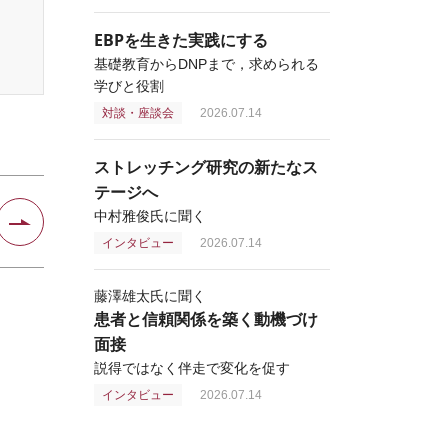
EBPを生きた実践にする
基礎教育からDNPまで，求められる
学びと役割
対談・座談会
2026.07.14
ストレッチング研究の新たなス
テージへ
中村雅俊氏に聞く
インタビュー
2026.07.14
藤澤雄太氏に聞く
患者と信頼関係を築く動機づけ
面接
説得ではなく伴走で変化を促す
インタビュー
2026.07.14