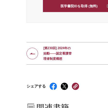
医学書院IDを取得 (無料)
[第230回] 2024年の
始動――認定看護管
理者制度構想
シェアする
関連書籍