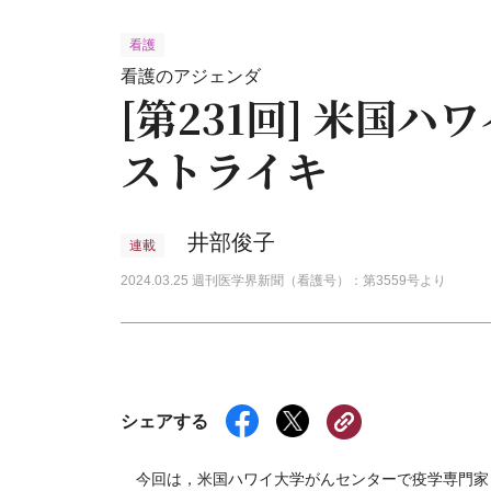
看護
看護のアジェンダ
[第231回] 米国
ストライキ
井部俊子
連載
2024.03.25 週刊医学界新聞（看護号）：第3559号より
シェアする
今回は，米国ハワイ大学がんセンターで疫学専門家