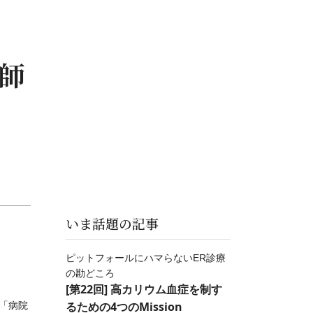
護師
いま話題の記事
ピットフォールにハマらないER診療
の勘どころ
[第22回] 高カリウム血症を制す
るための4つのMission
「病院