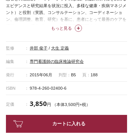
エビデンスと研究結果を状況に投入、多様な健康・疾病マネジメ
ント）と役割（実践、コンサルテーション、コーディネーショ
ン、倫理調整、教育、研究）を基に、患者にとって最善のケアを
選択していく思考プロセスと高度実践を展開する。
もっと見る
監修
井部 俊子
/
大生 定義
編集
専門看護師の臨床推論研究会
発行
2015年06月
判型：
B5
頁：
188
ISBN
978-4-260-02400-6
3,850
定価
円 （本体3,500円+税）
カートに入れる