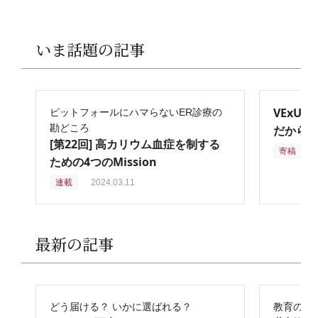
いま話題の記事
VExU
ピットフォールにハマらないER診療の
勘どころ
だからこ
[第22回] 高カリウム血症を制する
寄稿
2
ための4つのMission
連載
2024.03.11
最新の記事
どう届ける？ いかに選ばれる？
教育の再