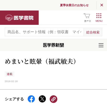
夏季休業日のお知らせ
医学書院
カート
開
めまいと眩暈（福武敏夫）
連載
2019.02.18
シェアする