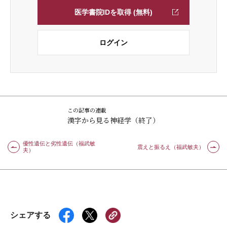
医学書院IDを取得 (無料)
ログイン
この記事の連載
漢字から見る神経学（終了）
優性遺伝と劣性遺伝（福武敏
震えと振るえ（福武敏夫）
夫）
シェアする