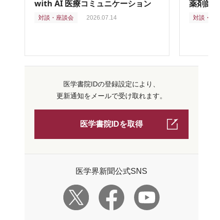
with AI 医療コミュニケーション
薬剤師
対談・座談会
2026.07.14
対談・座
医学書院IDの登録設定により、
更新通知をメールで受け取れます。
医学書院IDを取得
医学界新聞公式SNS