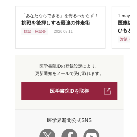
「あなたならできる」を侮るべからず！
“I may
挑戦を後押しする最強の伴走術
医療組
ひもと
対談・座談会
2026.08.11
対談・座
医学書院IDの登録設定により、
更新通知をメールで受け取れます。
医学書院IDを取得
医学界新聞公式SNS