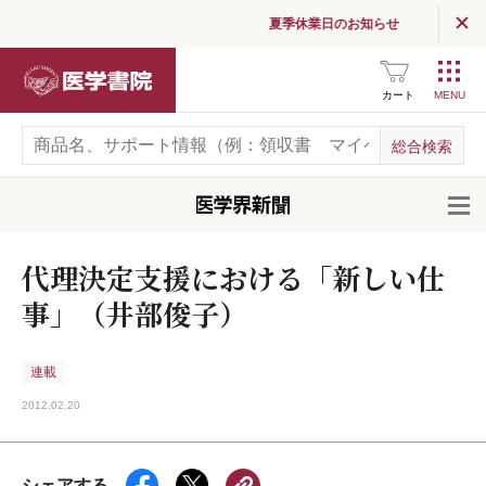
夏季休業日のお知らせ
医学書院
カート
開
代理決定支援における「新しい仕
事」（井部俊子）
連載
2012.02.20
シェアする