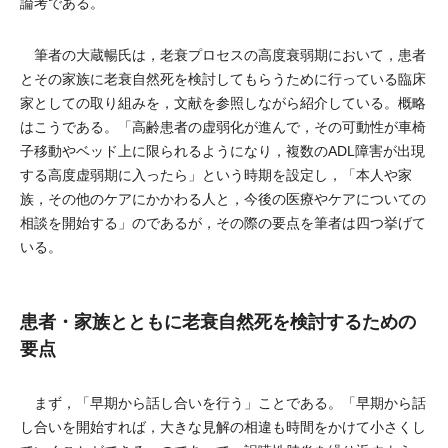
論考である。
筆者の大蔵暢氏は，老衰プロセスの高度衰弱期において，患者
とその家族に老衰自然死を検討してもらうために行っている臨床
家としての取り組みを，文献を参照しながら紹介している。概略
はこうである。「高齢患者の虚弱化が進んで，その可動性が車椅
子移動やベッド上に限られるようになり，複数のADL障害が出現
する高度虚弱期に入ったら」という時期を設定し，「本人や家
族，その他のケアにかかわる人と，今後の医療やケアについての
相談を開始する」のであるが，その際の要点を筆者は四つ挙げて
いる。
患者・家族とともに老衰自然死を検討するための
要点
まず，「早期から話し合いを行う」ことである。「早期から話
し合いを開始すれば，大きな見解の相違も時間をかけて小さくし