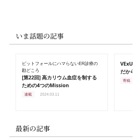
いま話題の記事
VExU
ピットフォールにハマらないER診療の
勘どころ
だからこ
[第22回] 高カリウム血症を制する
寄稿
2
ための4つのMission
連載
2024.03.11
最新の記事