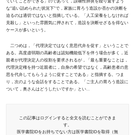
ていくことができる」のであって，誤嚥性肺炎を繰り返すよう
な“追い詰められた状況下”で，家族に胃ろう造設か否かの決断を
迫るのは適切ではないと指摘している。「人工栄養をしなければ
見殺し」といった雰囲気に押されて，造設を決断せざるを得ない
ケースが多いという。
二つめは，「代理決定ではなく意思代弁を促す」ということで
ある。高度虚弱期の高齢者は認知機能低下を伴う場合が多く，近
親者が代理決定人の役割を要求されるが，「最も重要なことは，
代理決定権を持つ近親者に，自身の希望ではなく，高齢患者の意
思を代弁してもらうように促すことである」と指摘する。つま
り，次のような会話をすることである。「ご主人の胃ろう造設に
ついて，奥さんはどうしたいですか」とい...
この記事はログインすると全文を読むことができま
す。
医学書院IDをお持ちでない方は医学書院IDを取得（無