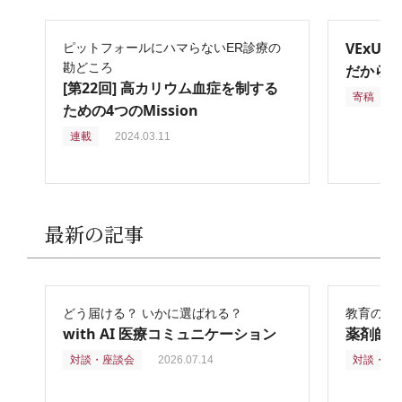
VExU
ピットフォールにハマらないER診療の
勘どころ
だからこ
[第22回] 高カリウム血症を制する
寄稿
2
ための4つのMission
連載
2024.03.11
最新の記事
どう届ける？ いかに選ばれる？
教育の再
with AI 医療コミュニケーション
薬剤師
対談・座談会
2026.07.14
対談・座