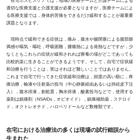
在宅ホスピスケアでは，地域の医療チームと介護チームによる
適切な医療支援と介護支援が必要となりますが，医療チームによ
る医療支援では，身体的苦痛をできるだけ緩和することが最重要
課題となります。
現時点で緩和できる症状は，痛み，腹水や腸閉塞による腹部膨
満感や嘔気・嘔吐，呼吸困難，腫瘍熱による発熱などですが，少
なくともこれらの症状が緩和されれば療養の場がどこであっても
比較的楽に生きることができるようです。そして，自宅で症状緩
和治療を行うことは，実はそれほど難しいことではありません。
これまで自宅で行ってきた症状緩和治療は，頻度の高い順に，疼
痛治療，輸液や注射薬の投与（中心静脈経由あるいは持続皮下注
入），腹水排液，創処置，胸水排液，酸素投与などで，使用する
薬剤は鎮痛剤（NSAIDs，オピオイド），鎮痛補助薬，ステロイ
ド，オクトレオチド，ハロペリドールなど数種類です。
在宅における治療法の多くは現場の試行錯誤から
生まれた