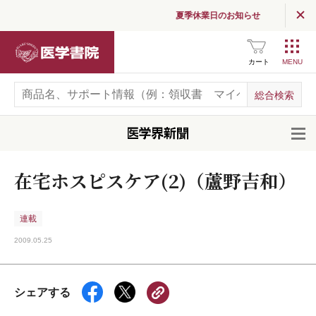
夏季休業日のお知らせ
医学書院
カート
開
在宅ホスピスケア(2)（蘆野吉和）
連載
2009.05.25
シェアする