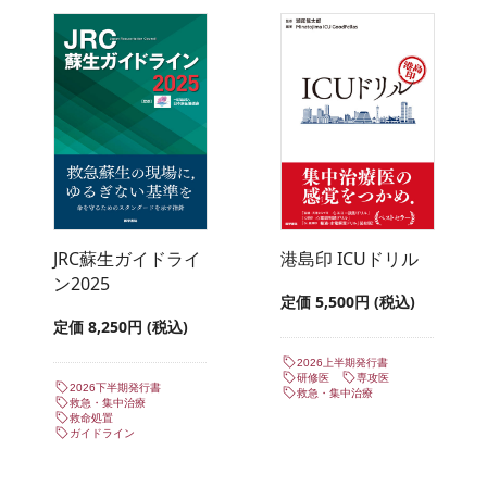
JRC蘇生ガイドライ
港島印 ICUドリル
ン2025
定価 5,500円 (税込)
定価 8,250円 (税込)
2026上半期発行書
研修医
専攻医
2026下半期発行書
救急・集中治療
救急・集中治療
救命処置
ガイドライン