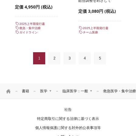
総合調整をめざして
定価 4,950円 (税込)
定価 3,080円 (税込)
2025上半期発行書
救急・集中治療
2025上半期発行書
ガイドライン
チーム医療
1
2
3
4
5
HOME
書籍
医学
臨床医学：一般
救急医学・集中治療
医学
臨床医学：基礎
社告
看護
基礎医学
リハ・臨床検査他
臨床医学：一般
特定商取引に関する法律に基づく表示
臨床医学：内科系
個人情報保護に関する対外的公表事項等
臨床医学：外科系