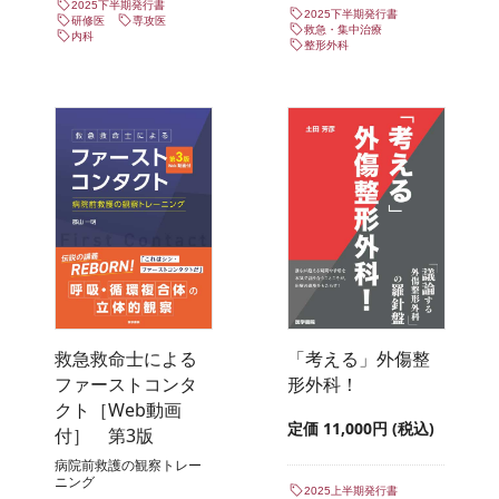
2025下半期発行書
2025下半期発行書
研修医
専攻医
救急・集中治療
内科
整形外科
救急救命士による
「考える」外傷整
ファーストコンタ
形外科！
クト［Web動画
定価 11,000円 (税込)
付］ 第3版
病院前救護の観察トレー
ニング
2025上半期発行書