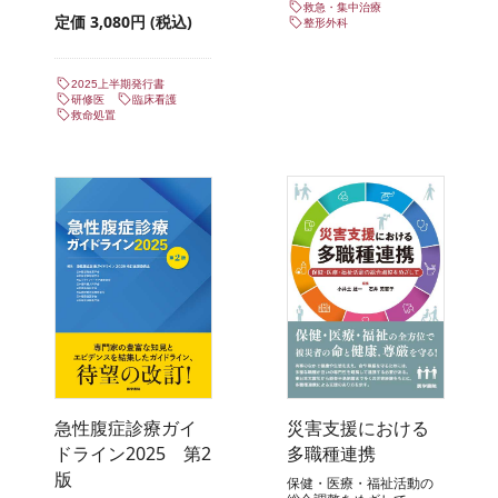
救急・集中治療
定価 3,080円 (税込)
整形外科
2025上半期発行書
研修医
臨床看護
救命処置
急性腹症診療ガイ
災害支援における
ドライン2025 第2
多職種連携
版
保健・医療・福祉活動の