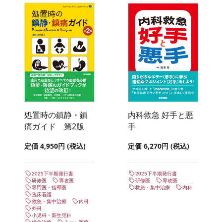
処置時の鎮静・鎮
内科救急 好手と悪
痛ガイド 第2版
手
定価 4,950円 (税込)
定価 6,270円 (税込)
2025下半期発行書
2025下半期発行書
研修医
専攻医
研修医
専攻医
専門医・指導医
救急・集中治療
内科
臨床看護
救急・集中治療
内科
外科
小児科・新生児科