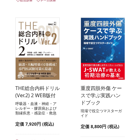
総合診療
チーム医療
THE総合内科ドリル
重度四肢外傷 ケー
(Ver.2) 2 WEB版付
スで学ぶ実践ハン
ドブック
呼吸器・血液・神経・ア
レルギー・膠原病および
現場で役立つマスターガ
類縁疾患・感染症・救急
イド
定価 7,920円 (税込)
定価 8,800円 (税込)