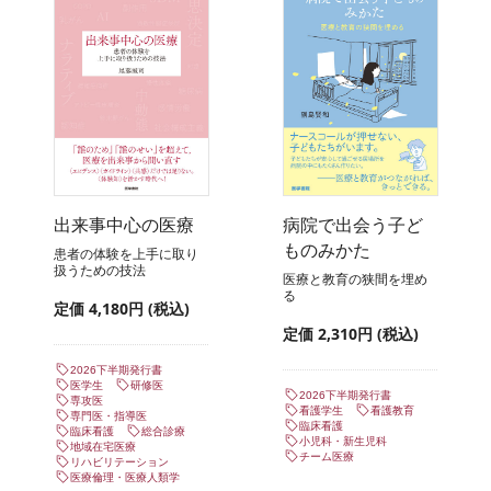
出来事中心の医療
病院で出会う子ど
ものみかた
患者の体験を上手に取り
扱うための技法
医療と教育の狭間を埋め
る
定価 4,180円 (税込)
定価 2,310円 (税込)
2026下半期発行書
医学生
研修医
2026下半期発行書
専攻医
看護学生
看護教育
専門医・指導医
臨床看護
臨床看護
総合診療
小児科・新生児科
地域在宅医療
チーム医療
リハビリテーション
医療倫理・医療人類学