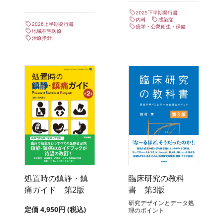
2025下半期発行書
内科
感染症
2026上半期発行書
疫学・公衆衛生・保健
地域在宅医療
治療指針
処置時の鎮静・鎮
臨床研究の教科
痛ガイド 第2版
書 第3版
研究デザインとデータ処
定価 4,950円 (税込)
理のポイント