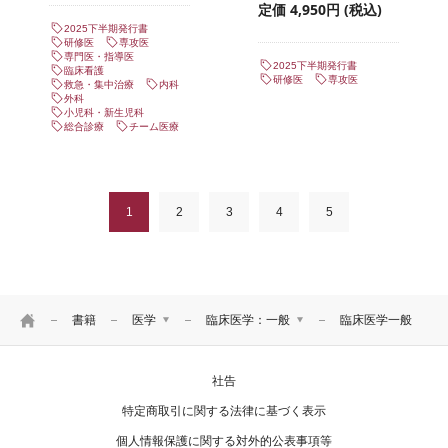
定価 4,950円 (税込)
2025下半期発行書
研修医
専攻医
専門医・指導医
2025下半期発行書
臨床看護
研修医
専攻医
救急・集中治療
内科
外科
小児科・新生児科
総合診療
チーム医療
1
2
3
4
5
HOME
書籍
医学
臨床医学：一般
臨床医学一般
医学
臨床医学：基礎
社告
看護
基礎医学
リハ・臨床検査他
臨床医学：一般
特定商取引に関する法律に基づく表示
臨床医学：内科系
個人情報保護に関する対外的公表事項等