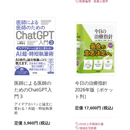
医療倫理・医療人類学
医師による医師の
今日の治療指針
ためのChatGPT入
2026年版［ポケッ
門 3
ト判］
アイデアがパッと論文に
定価 17,600円 (税込)
変わる！AI超・時短執筆
術
定価 3,960円 (税込)
2026上半期発行書
地域在宅医療