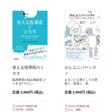
迷える指導医のミ
がんユニバーシテ
カタ
ィ
臨床教育お悩み相談室 ど
まるごと人間としての患
うする!? サロン
者と，医者と，私
定価 3,960円 (税込)
定価 3,960円 (税込)
2026下半期発行書
2026上半期発行書
専門医・指導医
がん・腫瘍