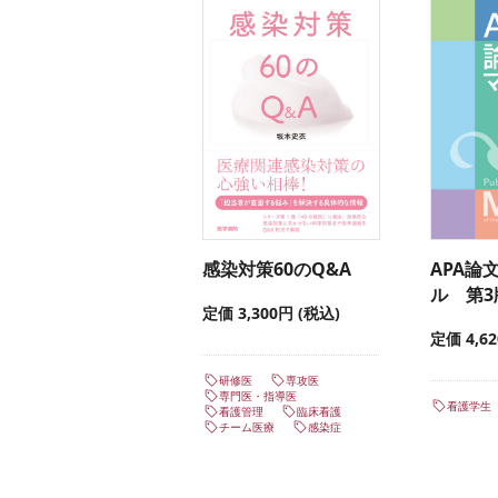
感染対策60のQ&A
APA論
ル 第3
定価 3,300円 (税込)
定価 4,6
研修医
専攻医
専門医・指導医
看護学生
看護管理
臨床看護
チーム医療
感染症