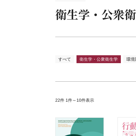
衛生
衛生学・公衆衛
薬学
歯科
すべて
衛生学・公衆衛生学
環境
22件 1件～10件表示