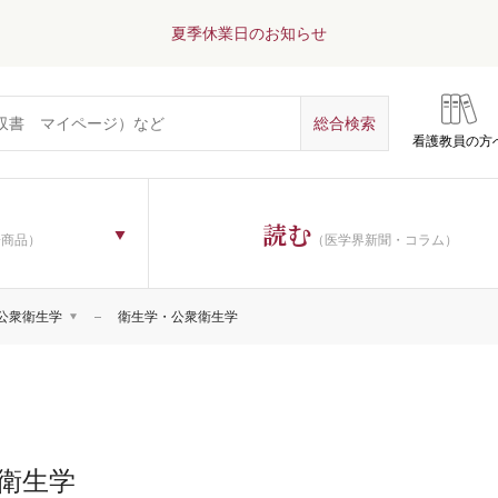
夏季休業日のお知らせ
看護教員の方
読む
子商品）
（医学界新聞・コラム）
公衆衛生学
衛生学・公衆衛生学
医学：基礎
医学
医学：一般
医学：内科系
医学：外科系
衛生学
・医療一般