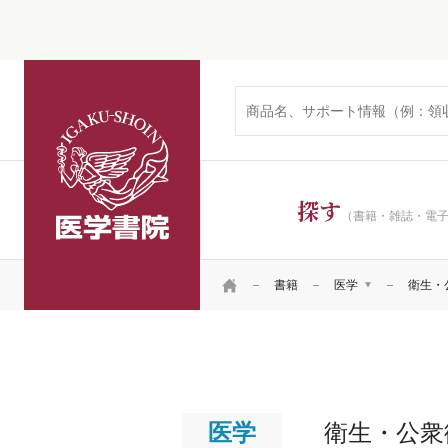
医学書院
探す
（書籍・雑誌・電
HOME
書籍
医学
衛生・
医学
臨床
看護
基礎
リハ・臨床検査他
臨床
臨床
臨床
医学
衛生・公衆
医学