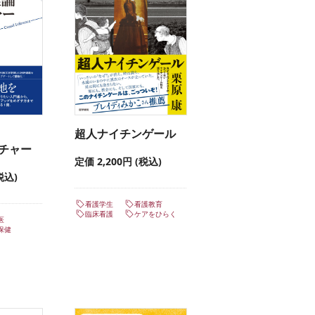
超人ナイチンゲール
チャー
定価 2,200円 (税込)
税込)
看護学生
看護教育
臨床看護
ケアをひらく
医
保健