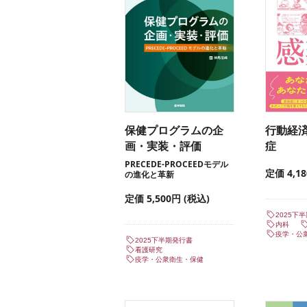
保健プログラムの企
行動経
画・実装・評価
症
PRECEDE-PROCEEDモデル
定価 4,1
の進化と革新
定価 5,500円 (税込)
2025下
内科
疫学・公
2025下半期発行書
看護研究
疫学・公衆衛生・保健