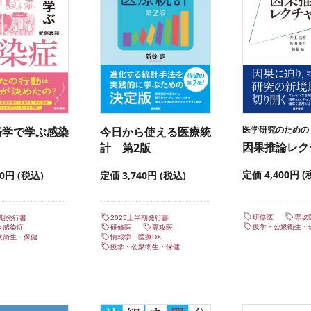
医学研究のための
済学で学ぶ感染
今日から使える医療統
因果推論レク
計 第2版
定価 4,400円 (
80円 (税込)
定価 3,740円 (税込)
研修医
専攻
半期発行書
2025上半期発行書
疫学・公衆衛生・
感染症
研修医
専攻医
衆衛生・保健
情報学・医療DX
疫学・公衆衛生・保健