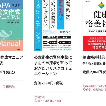
文作成マニュア
公衆衛生の緊急事態に
健康格差社会
版
まちの医療者が知って
何が心と健康を蝕
おきたいリスクコミュ
定価 2,860円 (
20円 (税込)
ニケーション
定価 2,860円 (税込)
医療倫理・医療人
看護研究
疫学・公衆衛生・
感染症
疫学・公衆衛生・保健