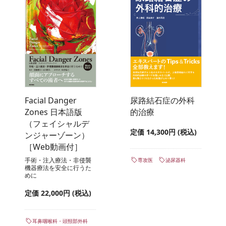
Facial Danger
尿路結石症の外科
Zones 日本語版
的治療
（フェイシャルデ
定価 14,300円 (税込)
ンジャーゾーン）
［Web動画付］
手術・注入療法・非侵襲
専攻医
泌尿器科
機器療法を安全に行うた
めに
定価 22,000円 (税込)
耳鼻咽喉科・頭頸部外科