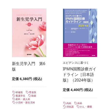
エビデンスに基づく
新生児学入門 第6
IPMN国際診療ガイ
版
ドライン［日本語
定価 6,380円 (税込)
版］（2024年版）
定価 4,400円 (税込)
研修医
専攻医
看護学生
助産
産科・婦人科
小児科・新生児科
内科
外科
消化器
がん・腫瘍