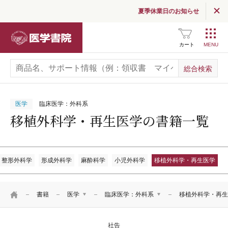
夏季休業日のお知らせ
読む
（医学界新聞・コラム）
医学書院
医学界新聞
カート
医学界新聞プラス
医学書院Column
医学
臨床医学：外科系
移植外科学・再生医学の書籍一覧
お知らせ
企業情報
整形外科学
形成外科学
麻酔科学
小児外科学
移植外科学・再生医学
採用情報
関連サイト一覧
HOME
書籍
医学
臨床医学：外科系
移植外科学・再生
SNS公式アカウント
一覧
医学
臨床医学：基礎
社告
看護
基礎医学