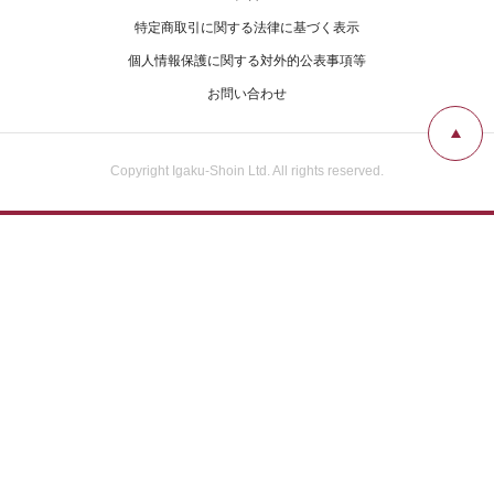
広告掲載について
リハ・臨床検査他
臨床医学：一般
特定商取引に関する法律に基づく表示
臨床医学：内科系
個人情報保護に関する対外的公表事項等
臨床医学：外科系
お問い合わせ
お問い合わせ
医学・医療一般
衛生・公衆衛生学
薬学
Copyright Igaku-Shoin Ltd. All rights reserved.
歯科学