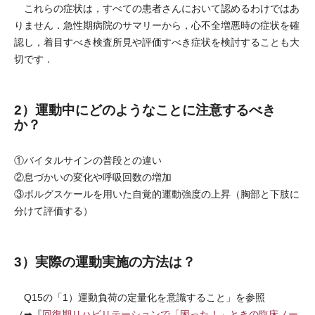
これらの症状は，すべての患者さんにおいて認めるわけではあ
りません．急性期病院のサマリーから，心不全増悪時の症状を確
認し，着目すべき検査所見や評価すべき症状を検討することも大
切です．
2）運動中にどのようなことに注意するべき
か？
①バイタルサインの普段との違い
②息づかいの変化や呼吸回数の増加
③ボルグスケールを用いた自覚的運動強度の上昇（胸部と下肢に
分けて評価する）
3）実際の運動実施の方法は？
Q15の「1）運動負荷の定量化を意識すること」を参照
（➡『
回復期リハビリテーションで「困った！」ときの臨床ノー