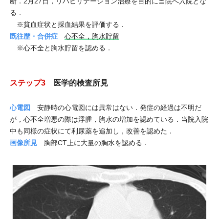
断．2月27日，リハビリテーション治療を目的に当院へ入院とな
る．
※貧血症状と採血結果を評価する．
既往歴・合併症
心不全，胸水貯留
※心不全と胸水貯留を認める．
ステップ3
医学的検査所見
心電図
安静時の心電図には異常はない．発症の経過は不明だ
が，心不全増悪の際は浮腫，胸水の増加を認めている．当院入院
中も同様の症状にて利尿薬を追加し，改善を認めた．
画像所見
胸部CT上に大量の胸水を認める．