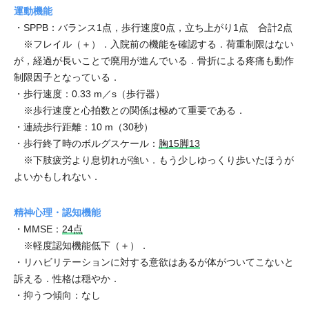
運動機能
・SPPB：バランス1点，歩行速度0点，立ち上がり1点 合計2点
※フレイル（＋）．入院前の機能を確認する．荷重制限はない
が，経過が長いことで廃用が進んでいる．骨折による疼痛も動作
制限因子となっている．
・歩行速度：0.33 m／s（歩行器）
※歩行速度と心拍数との関係は極めて重要である．
・連続歩行距離：10 m（30秒）
・歩行終了時のボルグスケール：
胸15脚13
※下肢疲労より息切れが強い．もう少しゆっくり歩いたほうが
よいかもしれない．
精神心理・認知機能
・MMSE：
24点
※軽度認知機能低下（＋）．
・リハビリテーションに対する意欲はあるが体がついてこないと
訴える．性格は穏やか．
・抑うつ傾向：なし