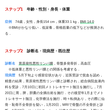
ステップ1
年齢・性別・身長・体重
症例
74歳，女性，身長154 cm，体重33.1 kg，
BMI 14.0
※BMIがかなり低い．低栄養，骨格筋量の低下などが推測され
る．
ステップ2
診断名・現病歴・既往歴
診断名
胃原発性悪性リンパ腫
，骨盤多発骨折，高血圧
※低体重と悪性リンパ腫との関係を考慮する．
現病歴
5月下旬より感冒症状があり，近医受診で貧血を認め，
精査の結果，胃原発性悪性リンパ腫と診断され，総合病院血液内
科を受診．7月10日に初回メトトレキサート髄注を施行し，7月
20日に胃，脾，胆囊の全摘出術を施行．その後翌年1月までメト
トレキサート髄注，化学療法を施行．時々転倒あり，その際に仙
骨・恥骨不全骨折を疑い，1月20日，MRIで骨盤の不全骨折と診