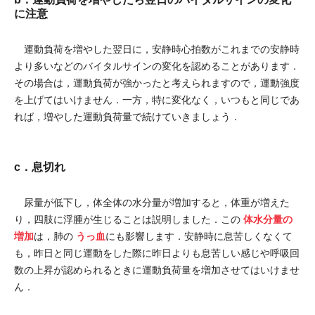
に注意
運動負荷を増やした翌日に，安静時心拍数がこれまでの安静時
より多いなどのバイタルサインの変化を認めることがあります．
その場合は，運動負荷が強かったと考えられますので，運動強度
を上げてはいけません．一方，特に変化なく，いつもと同じであ
れば，増やした運動負荷量で続けていきましょう．
c．息切れ
尿量が低下し，体全体の水分量が増加すると，体重が増えた
体水分量の
り，四肢に浮腫が生じることは説明しました．この
増加
うっ血
は，肺の
にも影響します．安静時に息苦しくなくて
も，昨日と同じ運動をした際に昨日よりも息苦しい感じや呼吸回
数の上昇が認められるときに運動負荷量を増加させてはいけませ
ん．