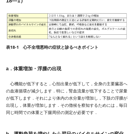
18—1）
表18-1 心不全増悪時の症状と診るべきポイント
a．体重増加・浮腫の出現
心機能が低下すると，心拍出量が低下して，全身の主要臓器へ
の血液循環が減少します．特に，腎血流量が低下することで尿量
が低下します．それにより体内の水分量が増加し，下肢の浮腫が
出現し，体重が増加します．その徴候を察知するためには，毎日
同じ時間での体重と下腿周径の測定が必要です．
b．運動負荷を増やしたら翌日のバイタルサインの変化