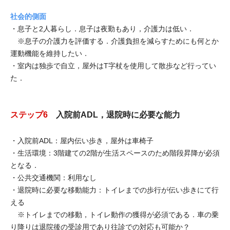
社会的側面
・息子と2人暮らし．息子は夜勤もあり，介護力は低い．
※息子の介護力を評価する．介護負担を減らすためにも何とか
運動機能を維持したい．
・室内は独歩で自立，屋外はT字杖を使用して散歩など行ってい
た．
ステップ6
入院前ADL，退院時に必要な能力
・入院前ADL：屋内伝い歩き，屋外は車椅子
・生活環境：3階建ての2階が生活スペースのため階段昇降が必須
となる．
・公共交通機関：利用なし
・退院時に必要な移動能力：トイレまでの歩行が伝い歩きにて行
える
※トイレまでの移動，トイレ動作の獲得が必須である．車の乗
り降りは退院後の受診用であり往診での対応も可能か？