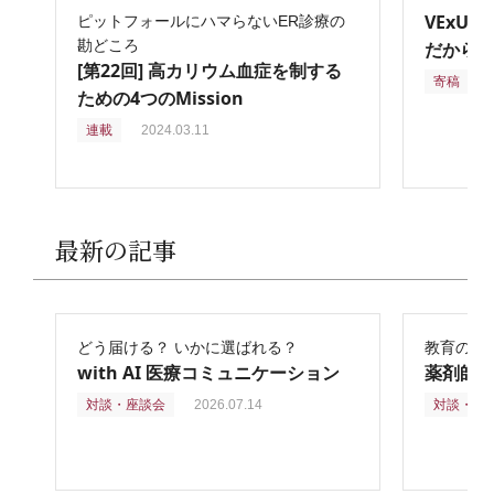
VExU
ピットフォールにハマらないER診療の
勘どころ
だからこ
[第22回] 高カリウム血症を制する
寄稿
2
ための4つのMission
連載
2024.03.11
最新の記事
どう届ける？ いかに選ばれる？
教育の再
with AI 医療コミュニケーション
薬剤師
対談・座談会
2026.07.14
対談・座