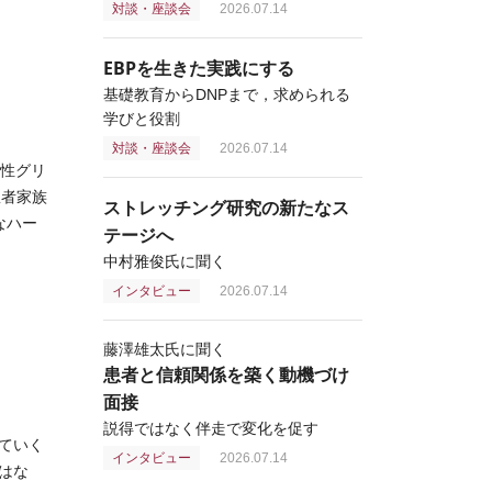
対談・座談会
2026.07.14
EBPを生きた実践にする
基礎教育からDNPまで，求められる
学びと役割
対談・座談会
2026.07.14
性グリ
患者家族
ストレッチング研究の新たなス
なハー
テージへ
中村雅俊氏に聞く
インタビュー
2026.07.14
藤澤雄太氏に聞く
患者と信頼関係を築く動機づけ
面接
説得ではなく伴走で変化を促す
ていく
インタビュー
2026.07.14
はな