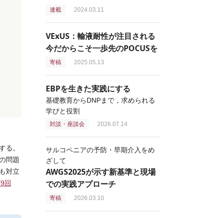
連載
2024.03.11
VExUS：輸液耐性が注目される
今だからこそ一歩先のPOCUSを
寄稿
2025.05.13
EBPを生きた実践にする
基礎教育からDNPまで，求められる
学びと役割
対談・座談会
2026.07.14
する。
サルコペニアの予防・早期介入をめ
の問題
ざして
AWGS2025が示す新基準と現場
も対立
での実践アプローチ
9回
寄稿
2026.03.10