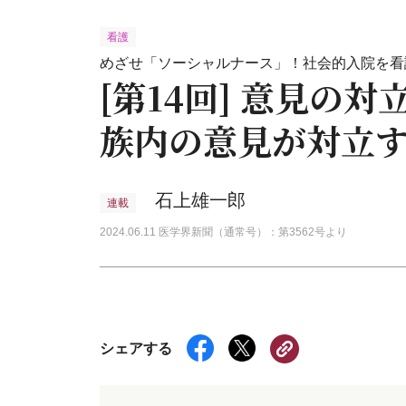
看護
めざせ「ソーシャルナース」！社会的入院を看
[第14回] 意見の
族内の意見が対立
石上雄一郎
連載
2024.06.11 医学界新聞（通常号）：第3562号より
シェアする