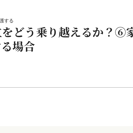
護する
対立をどう乗り越えるか？⑥
する場合