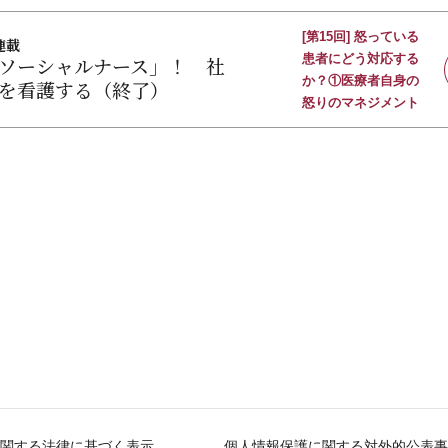
[第15回] 怒っている
連載
患者にどう対応する
ソーシャルナース」！ 社
か？①医療者自身の
を看護する（終了）
怒りのマネジメント
関する法律に基づく表示
個人情報保護に関する対外的公表事