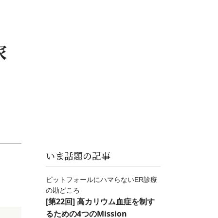
家
いま話題の記事
ピットフォールにハマらないER診療
の勘どころ
[第22回] 高カリウム血症を制す
るための4つのMission