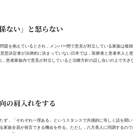
係ない」と怒らない
問題を抱えているとされ，メンバー間で意見が対立している家族は複雑
理意思決定者が法律的に決まっていない日本では，医療者と患者本人と
め，患者家族内で意見が対立していると治療方針の話し合いの上で大き
向の肩入れをする
たず，「それぞれ一理ある」というスタンスで共感的に等しく話を聞い
る家族全員が発言できる機会を作る。ただし，八方美人に同調するので