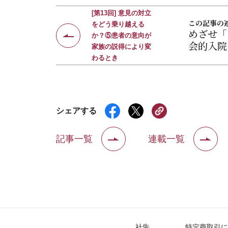
[第13回] 意見の対立
この記事の
をどう乗り越える
めざせ「
か？⑤患者の意向が
会的入院
家族の説得により変
わるとき
シェアする
記事一覧
連載一覧
社告
特定商取引に