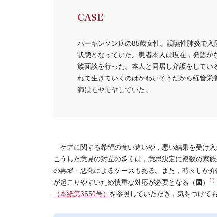
CASE
パーキンソン病の85歳女性。誤嚥性肺炎で
状態となっていた。患者本人は現在，発語が
族面談を行った。本人と同居し介護をしてい
れて生きていくのはかわいそうだから経管栄
師はモヤモヤしていた。
ケアに関する希望の食い違いや，悪い結果を受け入
こうした意見の対立の多くは，意思決定に複数の家族
の再燃・悪化によるケースもある。また，時々しか介
1
図
が起こりやすいため慎重な対応が必要となる（
）
（本紙第3550号）
を参照していただき，気をつけて