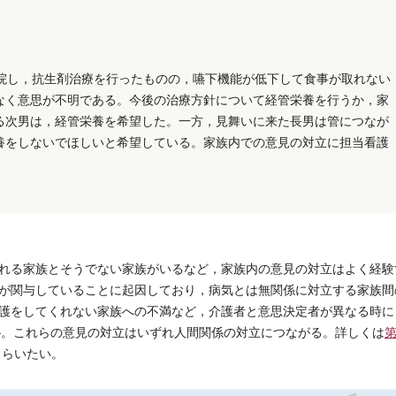
入院し，抗生剤治療を行ったものの，嚥下機能が低下して食事が取れない
なく意思が不明である。今後の治療方針について経管栄養を行うか，家
る次男は，経管栄養を希望した。一方，見舞いに来た長男は管につなが
養をしないでほしいと希望している。家族内での意見の対立に担当看護
れる家族とそうでない家族がいるなど，家族内の意見の対立はよく経験
が関与していることに起因しており，病気とは無関係に対立する家族間
護をしてくれない家族への不満など，介護者と意思決定者が異なる時に
）
。これらの意見の対立はいずれ人間関係の対立につながる。詳しくは
第
もらいたい。