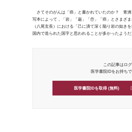
さてそのがんは「癌」と書かれていたのか？ 青洲
写本によって，「岩」「巌」「嵒」「癌」とさまざま
（八尾玄長）における「己に潰て深く陥り岩の如きを
国内で造られた国字と思われることが多かったようだ。
この記事はログ
医学書院IDをお持ち
医学書院IDを取得 (無料)