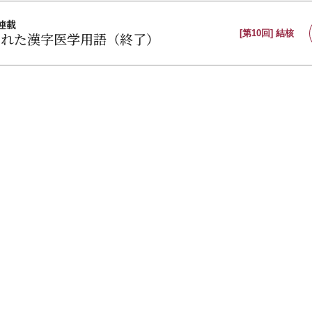
連載
[第10回] 結核
された漢字医学用語（終了）