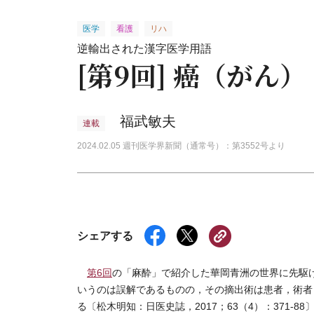
医学
看護
リハ
逆輸出された漢字医学用語
[第9回] 癌（がん）
福武敏夫
連載
2024.02.05 週刊医学界新聞（通常号）：第3552号より
シェアする
第6回
の「麻酔」で紹介した華岡青洲の世界に先駆け
いうのは誤解であるものの，その摘出術は患者，術者
る〔松木明知：日医史誌，2017；63（4）：371-88