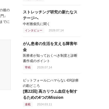
の後の
ストレッチング研究の新たなス
入門』
テージへ
までに
中村雅俊氏に聞く
インタビュー
2026.07.14
がん患者の生活を支える障害年
金
医療者が知っておくべき制度と診断
書作成のポイント
寄稿
2026.07.14
ピットフォールにハマらないER診療
の勘どころ
[第22回] 高カリウム血症を制す
るための4つのMission
連載
2024.03.11