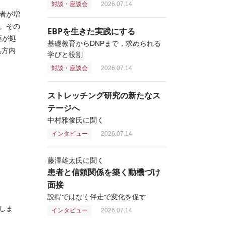
対談・座談会
2026.07.14
者が増
。その
EBPを生きた実践にする
薬が処
基礎教育からDNPまで，求められる
処方内
学びと役割
対談・座談会
2026.07.14
ストレッチング研究の新たなス
テージへ
中村雅俊氏に聞く
インタビュー
2026.07.14
藤澤雄太氏に聞く
患者と信頼関係を築く動機づけ
面接
説得ではなく伴走で変化を促す
しま
インタビュー
2026.07.14