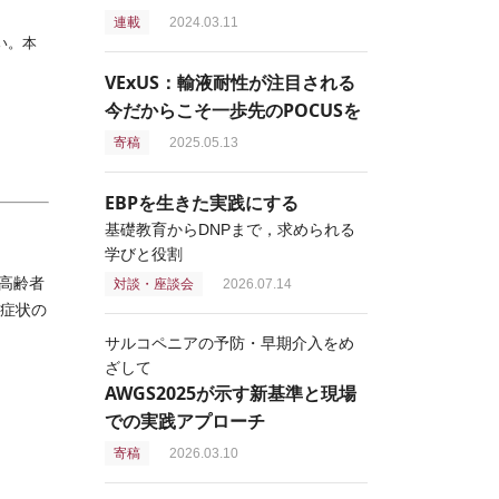
連載
2024.03.11
い。本
VExUS：輸液耐性が注目される
今だからこそ一歩先のPOCUSを
寄稿
2025.05.13
EBPを生きた実践にする
基礎教育からDNPまで，求められる
学びと役割
高齢者
対談・座談会
2026.07.14
3症状の
サルコペニアの予防・早期介入をめ
ざして
AWGS2025が示す新基準と現場
での実践アプローチ
寄稿
2026.03.10