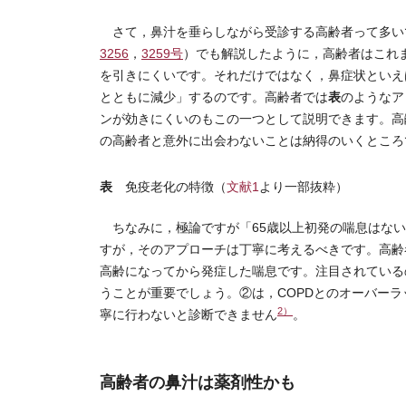
さて，鼻汁を垂らしながら受診する高齢者って多いで
3256
，
3259号
）でも解説したように，高齢者はこれ
を引きにくいです。それだけではなく，鼻症状といえ
表
とともに減少」するのです。高齢者では
のようなア
ンが効きにくいのもこの一つとして説明できます。高
の高齢者と意外に出会わないことは納得のいくところ
表
免疫老化の特徴（
文献1
より一部抜粋）
ちなみに，極論ですが「65歳以上初発の喘息はない
すが，そのアプローチは丁寧に考えるべきです。高齢
高齢になってから発症した喘息です。注目されている
うことが重要でしょう。②は，COPDとのオーバーラップ（
2）
寧に行わないと診断できません
。
高齢者の鼻汁は薬剤性かも