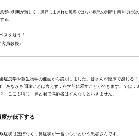
風邪の判断が難しく，風邪にまぎれた風邪ではない疾患の判断も簡単ではな
する。
ペスを疑う！
学客員教授）
染症疫学や微生物学の側面から説明しました。皆さんが臨床で感じる「
は，あながち間違いとは言えず，科学的に示すことができます。では，
？ ここも特に，鼻と喉で高齢者はすんなりといきません。
頻度が低下する
喉症状はほぼなく，鼻症状が一番つらいという患者さんです。