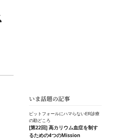
ス
いま話題の記事
ピットフォールにハマらないER診療
の勘どころ
[第22回] 高カリウム血症を制す
るための4つのMission