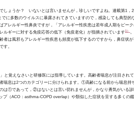
しょうか？ いないとは言いませんが，珍しいですよね。連載第1，2
までに多数のウイルスに暴露されてきていますので，感染しても典型的
ばアレルギー性鼻炎ですが，「アレルギー性疾患は若年成人期をピーク
1）
レルギーに対する免疫応答の低下（免疫老化）が指摘されています
齢者は風邪もアレルギー性疾患も頻度が低下するのですから，鼻症状が
です。
」と覚えなさいと研修医には指導しています。高齢者喘息が注目されて
者喘息は2つのカテゴリーに分けられます。①高齢になる前から喘息持
のは①であって，②はないとは言い切れませんが，かなり勇気がいる診
ACO：asthma-COPD overlap）や類似した症状を呈する多くの