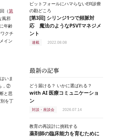
ピットフォールにハマらないER診療
の勘どころ
回（
第
[第3回] シリンジ1つで頻脈対
な風邪
応 魔法のようなPSVTマネジメ
に年齢
ント
。ワクチ
メイン
連載
2022.08.08
最新の記事
はいま
どう届ける？ いかに選ばれる？
ち，②
with AI 医療コミュニケーショ
断と思
ン
鑑別を丁
対談・座談会
2026.07.14
教育の再設計に挑戦する
薬剤師の臨床能力を育むために