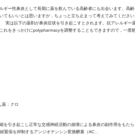
ルギー性鼻炎として長期に薬を飲んでいる高齢者にも出会います。高齢
いてもいいとは思いますが，ちょっと立ち止まって考えてみてください
tosa）では？ 実は以下の薬剤が鼻炎症状を引き起こすとされます。抗アレルギー
をきっかけにpolypharmacyを調整することもできますので，一度
）
ん薬：クロ
縮を引き起こし正常な交感神経活動の崩壊による鼻炎の副作用をもたら
緊張を抑制するアンジオテンシン変換酵素（AC...