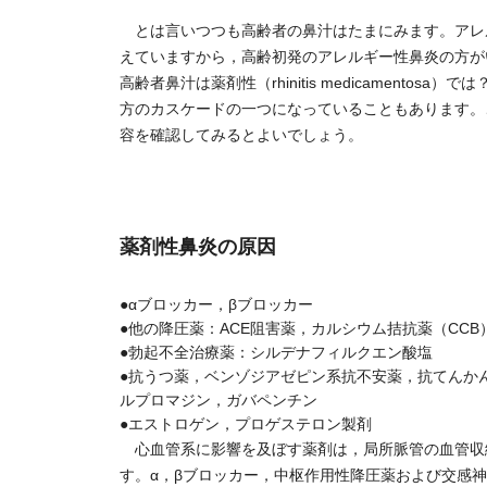
とは言いつつも高齢者の鼻汁はたまにみます。アレ
えていますから，高齢初発のアレルギー性鼻炎の方が
高齢者鼻汁は薬剤性（rhinitis medicamen
方のカスケードの一つになっていることもあります。これ
容を確認してみるとよいでしょう。
薬剤性鼻炎の原因
●αブロッカー，βブロッカー
●他の降圧薬：ACE阻害薬，カルシウム拮抗薬（CCB
●勃起不全治療薬：シルデナフィルクエン酸塩
●抗うつ薬，ベンゾジアゼピン系抗不安薬，抗てんか
ルプロマジン，ガバペンチン
●エストロゲン，プロゲステロン製剤
心血管系に影響を及ぼす薬剤は，局所脈管の血管収
す。α，βブロッカー，中枢作用性降圧薬および交感神経