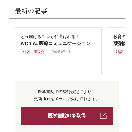
最新の記事
どう届ける？ いかに選ばれる？
教育の再
with AI 医療コミュニケーション
薬剤師
対談・座談会
2026.07.14
対談・座
医学書院IDの登録設定により、
更新通知をメールで受け取れます。
医学書院IDを取得