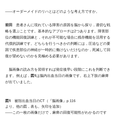
――オーダーメイドのリハとはどのような考え方ですか。
前田
患者さんに現れている障害の原因を脳から探り，適切な戦
略を選ぶことです。基本的なアプローチは2つあります。障害部
位の機能回復訓練と，それが不可能な場合に残存機能を活用する
代償的訓練です。どちらを行うべきかの判断には，圧迫などの要
因で疾患部位の神経が一時的に働けないだけなのか，死滅して回
復が望めないのかを見極める必要があります。
脳画像の読み方を習得すれば発症後早い段階にこれを判断でき
図1
ます。例えば，
は脳内出血当日の画像です。右上下肢の麻痺
が出ていました。
図1
被殻出血当日のCT（『脳画像』p.116
より。他の図，表も。矢印を追加）
――この一枚の画像だけで，麻痺の回復可能性がわかるのです