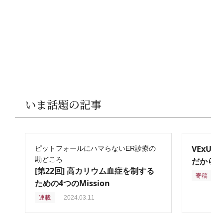
いま話題の記事
VExU
ピットフォールにハマらないER診療の
勘どころ
だからこ
[第22回] 高カリウム血症を制する
寄稿
2
ための4つのMission
連載
2024.03.11