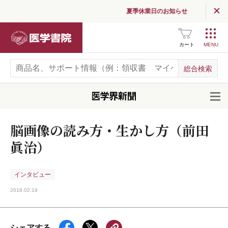
夏季休業日のお知らせ
医学書院
カート
開
脳画像の読み方・生かし方（前田
眞治）
インタビュー
2018.02.19
シェアする