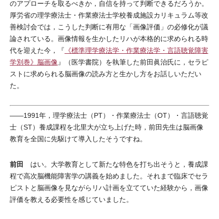
のアプローチを取るべきか，自信を持って判断できるだろうか。
厚労省の理学療法士・作業療法士学校養成施設カリキュラム等改
善検討会では，こうした判断に有用な「画像評価」の必修化が議
論されている。画像情報を生かしたリハが本格的に求められる時
代を迎えた今，『
《標準理学療法学・作業療法学・言語聴覚障害
学別巻》脳画像
』（医学書院）を執筆した前田眞治氏に，セラピ
ストに求められる脳画像の読み方と生かし方をお話しいただい
た。
――1991年，理学療法士（PT）・作業療法士（OT）・言語聴覚
士（ST）養成課程を北里大が立ち上げた時，前田先生は脳画像
教育を全国に先駆けて導入したそうですね。
前田
はい。大学教育として新たな特色を打ち出そうと，養成課
程で高次脳機能障害学の講義を始めました。それまで臨床でセラ
ピストと脳画像を見ながらリハ計画を立てていた経験から，画像
評価を教える必要性を感じていました。