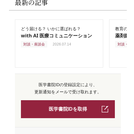
最新の記事
どう届ける？ いかに選ばれる？
教育の再
with AI 医療コミュニケーション
薬剤師
対談・座談会
2026.07.14
対談・座
医学書院IDの登録設定により、
更新通知をメールで受け取れます。
医学書院IDを取得