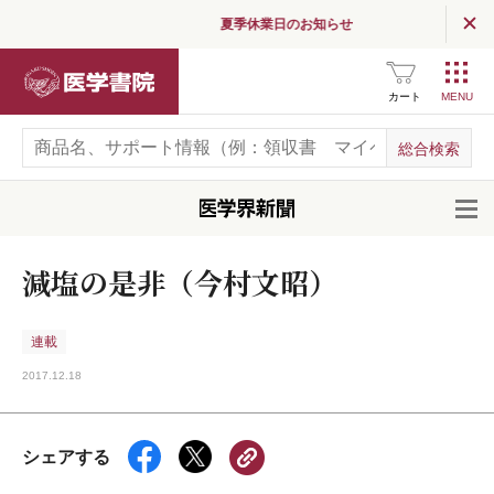
夏季休業日のお知らせ
医学書院
カート
開
減塩の是非（今村文昭）
連載
2017.12.18
シェアする