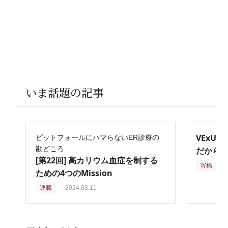
いま話題の記事
VExU
ピットフォールにハマらないER診療の
勘どころ
だからこ
[第22回] 高カリウム血症を制する
寄稿
2
ための4つのMission
連載
2024.03.11