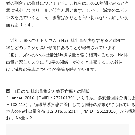
者の割合」の推移についてです。これらはこの10年間でみると有
意に減少しており，良い傾向と思います。しかし，減塩のエビデ
ンスを見ていくと，良い影響ばかりとも言い切れない，難しい側
面もあります。
近年，尿へのナトリウム（Na）排出量が少なすぎると総死亡
率などのリスクが高い傾向にあることが報告されています
図
（
）。尿へのNa排出量はNa摂取量と強く相関するため，Na排
出量と死亡リスクに「U字の関係」があると主張するこの報告
は，減塩の是非についての議論を呼んでいます。
図
1日のNa排出量推定と総死亡率との関係
＊
Lancet. 2016［PMID：27216139］より作成。多変量回帰分析に
＝133,118）。循環器系疾患に着目しても同様の結果が得られてい
本人のNa排出量分布はBr J Nutr. 2014［PMID：25111316］から
お， Na量を2.