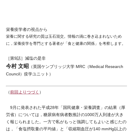
栄養疫学者の視点から
栄養に関する研究の質は玉石混交。情報の渦に巻き込まれないため
に，栄養疫学を専門とする著者が「食と健康の関係」を考察します。
［第9話］減塩の是非
今村 文昭
（英国ケンブリッジ大学 MRC（Medical Research
Council）疫学ユニット）
（
前回よりつづく
）
9月に発表された平成28年「国民健康・栄養調査」の結果（厚
労省）については，糖尿病有病者数推計の1000万人到達が大き
く報じられました。一方で私がもっと強調してもよいと感じたの
は，「食塩摂取量の平均値」と「収縮期血圧が140 mmHg以上の