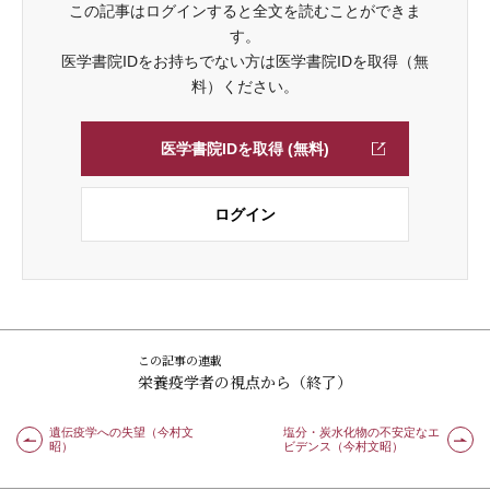
この記事はログインすると全文を読むことができま
す。
医学書院IDをお持ちでない方は医学書院IDを取得（無
料）ください。
医学書院IDを取得 (無料)
ログイン
この記事の連載
栄養疫学者の視点から（終了）
遺伝疫学への失望（今村文
塩分・炭水化物の不安定なエ
昭）
ビデンス（今村文昭）