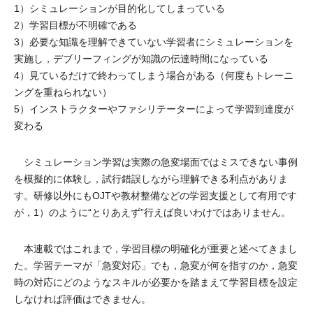
1）シミュレーションが目的化してしまっている
2）学習目標が不明確である
3）必要な知識を理解できていない学習者にシミュレーションを
実施し，デブリーフィングが知識の伝達時間になっている
4）見ているだけで終わってしまう場合がある（何度もトレーニ
ングを重ねられない）
5）インストラクターやファシリテーターによって学習到達度が
変わる
シミュレーション学習は実際の急変場面ではミスできない事例
を模擬的に体験し，試行錯誤しながら理解できる利点がありま
す。研修以外にもOJTや教材整備などの学習支援として有用です
が，1）のように“とりあえず”行えば良いわけではありません。
本連載ではこれまで，学習目標の明確化が重要と述べてきまし
た。学習テーマが「急変対応」でも，急変が何を指すのか，急変
時の対応にどのようなスキルが必要かを踏まえて学習目標を設定
しなければ評価はできません。