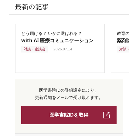
最新の記事
どう届ける？ いかに選ばれる？
教育の再
with AI 医療コミュニケーション
薬剤師
対談・座談会
2026.07.14
対談・座
医学書院IDの登録設定により、
更新通知をメールで受け取れます。
医学書院IDを取得