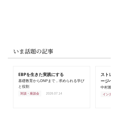
いま話題の記事
EBPを生きた実践にする
ストレ
ージへ
基礎教育からDNPまで，求められる学び
と役割
中村雅俊
対談・座談会
2026.07.14
インタビ