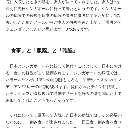
院に入院したときの話を，友人が語ってくれました。友人はYを
迎えに先日シンガポールに行って来たというのです。シンガポー
ルの病院での経験を日本の病院の看護に参考にするために，Yの
夫がしたためたメールからご本人の許可を得た上で，「看護のア
ジェンダ」としたいと思います。3つあります。
「食事」と「服薬」と「確認」
日本とシンガポールを比較して気付くこととして，日本におけ
る「食」の軽視がまず指摘されます。シンガポールの病院では，
ハラール/ベジタリアンの区別はもちろん，中華/ウェスタン/イン
ディアン/マレーの区別があります。提供されたチキンに抗議し
たら，シェフが直接現れて特別デザートを好みの味を聞いた上で
追加してくれたこともあったそうです。
それに比べて，帰国して入院した日本の病院では，その必要が
ないのに，「刻み食」が出されました。一日三食，刻み食を食べ