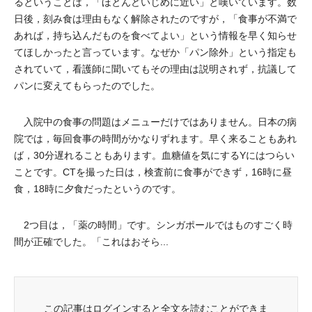
るということは，「ほとんどいじめに近い」と嘆いています。数
日後，刻み食は理由もなく解除されたのですが，「食事が不満で
あれば，持ち込んだものを食べてよい」という情報を早く知らせ
てほしかったと言っています。なぜか「パン除外」という指定も
されていて，看護師に聞いてもその理由は説明されず，抗議して
パンに変えてもらったのでした。
入院中の食事の問題はメニューだけではありません。日本の病
院では，毎回食事の時間がかなりずれます。早く来ることもあれ
ば，30分遅れることもあります。血糖値を気にするYにはつらい
ことです。CTを撮った日は，検査前に食事ができず，16時に昼
食，18時に夕食だったというのです。
2つ目は，「薬の時間」です。シンガポールではものすごく時
間が正確でした。「これはおそら...
この記事はログインすると全文を読むことができま