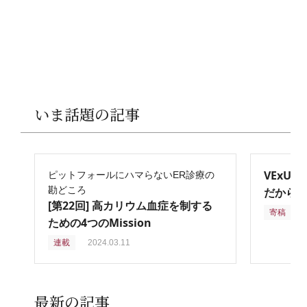
いま話題の記事
VExU
ピットフォールにハマらないER診療の
勘どころ
だからこ
[第22回] 高カリウム血症を制する
寄稿
2
ための4つのMission
連載
2024.03.11
最新の記事