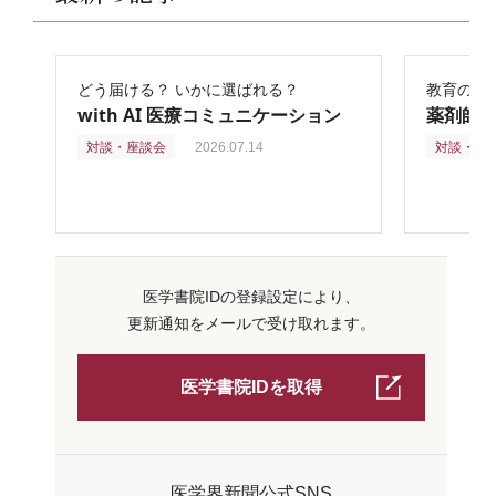
どう届ける？ いかに選ばれる？
教育の再
with AI 医療コミュニケーション
薬剤師
対談・座談会
2026.07.14
対談・座
医学書院IDの登録設定により、
更新通知をメールで受け取れます。
医学書院IDを取得
医学界新聞公式SNS