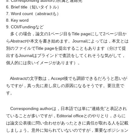
5. Corresponding authorの所属と連絡先
6. Brief title（短いタイトル）
7. Word count（abstractも）
8. Key word
9. COI/Fundingなど
多くの場合，論文の1ページ目をTitle pageにして2ページ目か
らAbstractや本文を書き始めます。Journalによっては，本文とは
別のファイルでTitle pageを提出することもあります（分けて提
出するJournalはブラインドで査読をしてくれそうな気がして，
個人的には良いイメージがあります）。
Abstractの文字数は，Accept後でも調節できるだろうと思いが
ちですが，真っ先に差し戻しの原因になるそうです。要注意で
す。
Corresponding authorは，日本語では単に“連絡先”と表記され
ていることが多いですが，Editorial officeとのやりとり，さらに
は論文公表後に問い合わせがあったときに責任が取れる人を記載
しましょう。意外に知られていないのですが，重要なポジション