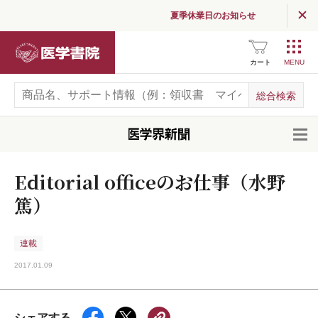
夏季休業日のお知らせ
医学書院
カート
開
Editorial officeのお仕事（水野
篤）
連載
2017.01.09
シェアする