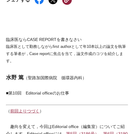
臨床医ならCASE REPORTを書きなさい
臨床医として勤務しながらfirst authorとして年10本以上の論文を執筆
する筆者が，Case reportに焦点を当て，論文作成のコツを紹介しま
す。
水野 篤
（聖路加国際病院 循環器内科）
■第10回 Editorial officeのお仕事
（
前回よりつづく
）
趣向を変えて，今回はEditorial office（編集室）についてご紹
介します。Editorial officeには，
第5回（3186号）
，
第6回（3190