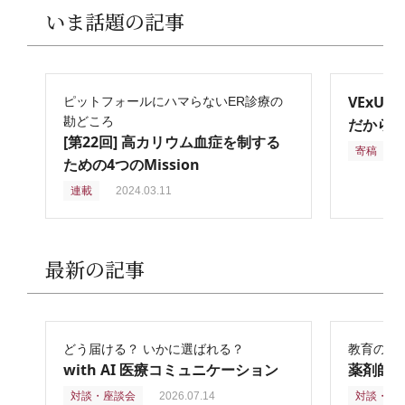
いま話題の記事
VExU
ピットフォールにハマらないER診療の
勘どころ
だからこ
[第22回] 高カリウム血症を制する
寄稿
2
ための4つのMission
連載
2024.03.11
最新の記事
どう届ける？ いかに選ばれる？
教育の再
with AI 医療コミュニケーション
薬剤師
対談・座談会
2026.07.14
対談・座