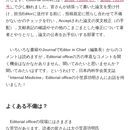
号）
で少し触れました。皆さんが頑張って書いた論文を受け付
け，担当Editorに送付する前に，投稿規定に照らし合わせて不備
がないかのチェックを行い，Acceptされた論文の英文校正（の手
配），文献表記の確認やその他のこまごまとした修正について著
者とやりとりし，論文の公表をお手伝いする部署です。
いろいろな書籍やJournalでEditor in Chief（編集長）からのコ
メントは読めますが，Editorial officeの方の率直なコメントを聞
く機会はなかなかありません。聞いてみたいと思いませんか？
聞いてみたいはずです。というわけで，日本内科学会英文誌
『Internal Medicine』Editorial officeの小笠原功明さんにお話を伺
いました！
よくある不備は？
Editorial officeの現場にはさまざま
小笠原功明氏
な苦労があります。読者の皆さんは大