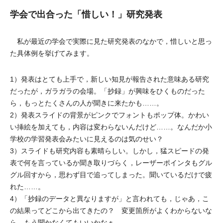
学会で出合った「惜しい！」研究発表
私が最近の学会で実際に見た研究発表のなかで，惜しいと思っ
た具体例を挙げてみます。
1）発表はとても上手で，新しい知見が報告された意味ある研究
だったが，ガラガラの会場。「抄録」が興味をひくものだった
ら，もっとたくさんの人が聞きに来たかも……。
2）発表スライドの背景がピンクでフォントもポップ体。かわい
い挿絵を加えても，内容は変わらないんだけど……。なんだか小
学校の学習発表会みたいに見えるのは気のせい？
3）スライドも研究内容も素晴らしい。しかし，猛スピードの発
表で何を言っているか聞き取りづらく，レーザーポインタもグル
グル回すから，思わず目で追ってしまった。聞いているだけで疲
れた……。
4）「抄録のデータと異なりますが」と言われても，じゃあ，こ
の結果ってどこから出てきたの？ 変更箇所がよくわからないな
ら，もう聞かなくてもいいかなぁ……。