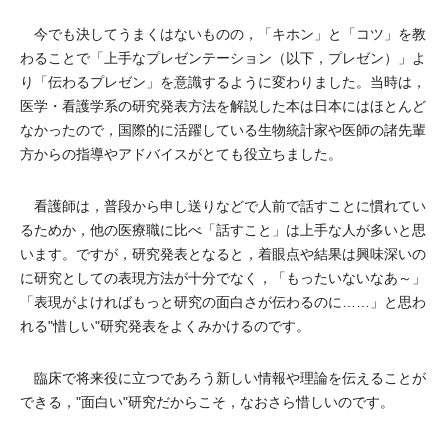
今でも決してうまくはないものの，「キホン」と「コツ」を教
わることで「上手なプレゼンテーション（以下，プレゼン）」よ
り「伝わるプレゼン」を意識するように変わりました。当時は，
医学・看護学系の研究発表方法を解説した本は日本にはほとんど
なかったので，国際的に活躍している生物統計家や医師の諸先輩
方からの指導やアドバイスがとても役立ちました。
看護師は，普段から申し送りなどで人前で話すことに慣れてい
るためか，他の医療職に比べ「話すこと」は上手な人が多いと思
います。ですが，研究発表となると，着眼点や結果は興味深いの
に研究としての表現方法が十分でなく，「もったいないなあ～」
「表現がよければもっと研究の面白さが伝わるのに……」と思わ
れる"惜しい"研究発表をよくみかけるのです。
臨床で将来役に立つであろう新しい情報や理論を伝えることが
できる，"面白い"研究だからこそ，なおさら惜しいのです。