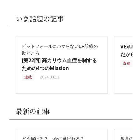
いま話題の記事
VExU
ピットフォールにハマらないER診療の
勘どころ
だからこ
[第22回] 高カリウム血症を制する
寄稿
2
ための4つのMission
連載
2024.03.11
最新の記事
どう届ける？ いかに選ばれる？
教育の再