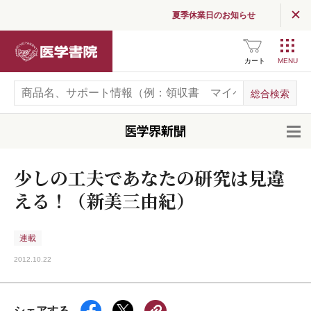
夏季休業日のお知らせ
医学書院
カート
開
少しの工夫であなたの研究は見違
える！（新美三由紀）
連載
2012.10.22
シェアする