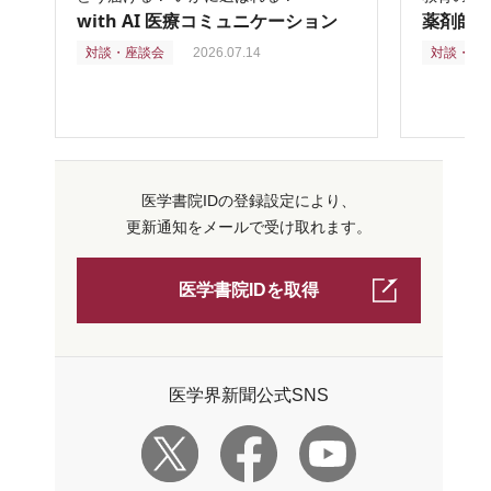
with AI 医療コミュニケーション
薬剤師
対談・座談会
2026.07.14
対談・座
医学書院IDの登録設定により、
更新通知をメールで受け取れます。
医学書院IDを取得
医学界新聞公式SNS