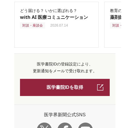
どう届ける？ いかに選ばれる？
教育の再
with AI 医療コミュニケーション
薬剤師
対談・座談会
2026.07.14
対談・座
医学書院IDの登録設定により、
更新通知をメールで受け取れます。
医学書院IDを取得
医学界新聞公式SNS