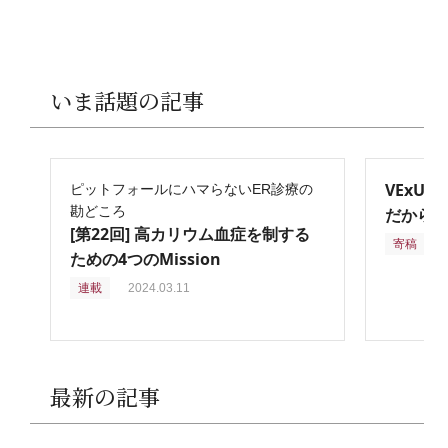
いま話題の記事
VExU
ピットフォールにハマらないER診療の
勘どころ
だからこ
[第22回] 高カリウム血症を制する
寄稿
2
ための4つのMission
連載
2024.03.11
最新の記事