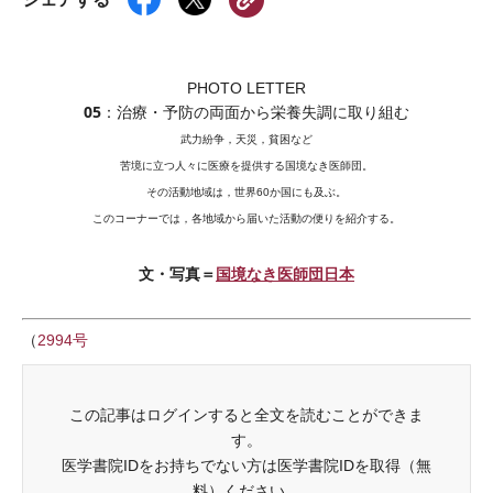
PHOTO LETTER
05
：治療・予防の両面から栄養失調に取り組む
武力紛争，天災，貧困など
苦境に立つ人々に医療を提供する国境なき医師団。
その活動地域は，世界60か国にも及ぶ。
このコーナーでは，各地域から届いた活動の便りを紹介する。
文・写真＝
国境なき医師団日本
（
2994号
この記事はログインすると全文を読むことができま
す。
医学書院IDをお持ちでない方は医学書院IDを取得（無
料）ください。