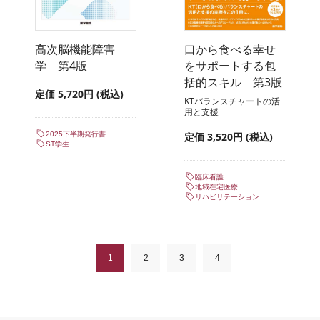
高次脳機能障害
口から食べる幸せ
学 第4版
をサポートする包
括的スキル 第3版
定価 5,720円 (税込)
KTバランスチャートの活
用と支援
2025下半期発行書
定価 3,520円 (税込)
ST学生
臨床看護
地域在宅医療
リハビリテーション
1
2
3
4