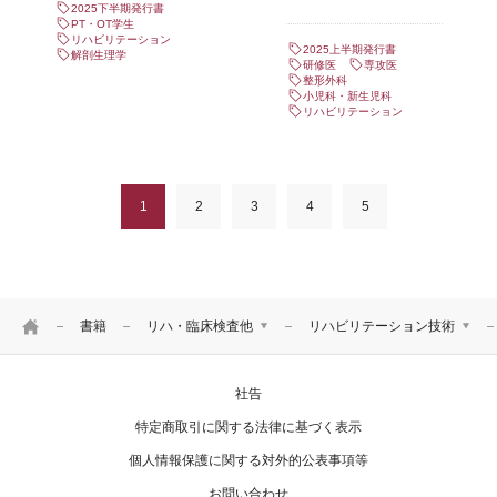
2025下半期発行書
PT・OT学生
リハビリテーション
2025上半期発行書
解剖生理学
研修医
専攻医
整形外科
小児科・新生児科
リハビリテーション
1
2
3
4
5
HOME
書籍
リハ・臨床検査他
リハビリテーション技術
医学
リハビリテーション技術
社告
看護
臨床検査技術
リハ・臨床検査他
臨床放射線技術
特定商取引に関する法律に基づく表示
栄養学
個人情報保護に関する対外的公表事項等
介護
お問い合わせ