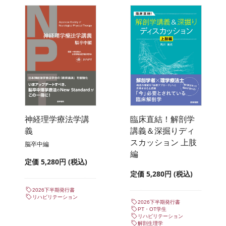
神経理学療法学講
臨床直結！解剖学
義
講義＆深掘りディ
スカッション 上肢
脳卒中編
編
定価 5,280円 (税込)
定価 5,280円 (税込)
2026下半期発行書
リハビリテーション
2026下半期発行書
PT・OT学生
リハビリテーション
解剖生理学