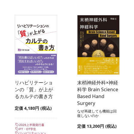
リハビリテーショ
末梢神経外科×神経
ンの「質」が上が
科学 Brain Science
るカルテの書き方
Based Hand
Surgery
定価 4,180円 (税込)
なぜ再建しても機能は回
復しないのか
2026上半期発行書
定価 13,200円 (税込)
PT・OT学生
リハビリテーション