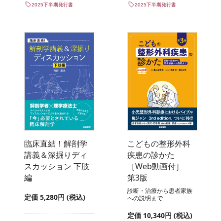
2025下半期発行書
2025下半期発行書
臨床直結！解剖学
こどもの整形外科
講義＆深掘りディ
疾患の診かた
スカッション 下肢
［Web動画付］
編
第3版
診断・治療から患者家族
定価 5,280円 (税込)
への説明まで
定価 10,340円 (税込)