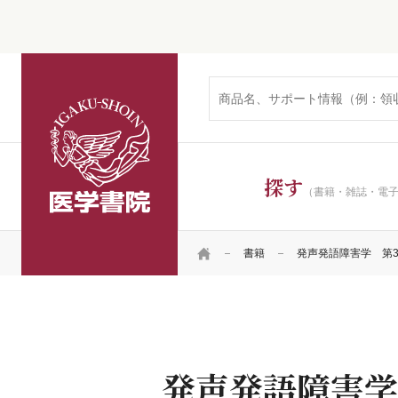
医学書院
探す
（書籍・雑誌・電
HOME
書籍
発声発語障害学 第
発声発語障害学