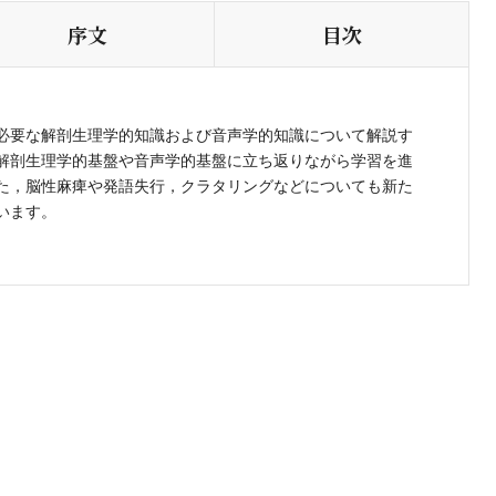
序文
目次
必要な解剖生理学的知識および音声学的知識について解説す
解剖生理学的基盤や音声学的基盤に立ち返りながら学習を進
た，脳性麻痺や発語失行，クラタリングなどについても新た
います。