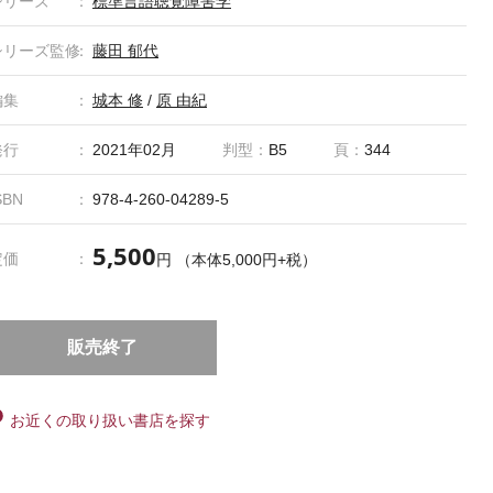
シリーズ
標準言語聴覚障害学
シリーズ監修
藤田 郁代
編集
城本 修
/
原 由紀
発行
2021年02月
判型：
B5
頁：
344
SBN
978-4-260-04289-5
5,500
定価
円 （本体5,000円+税）
販売終了
お近くの取り扱い書店を探す