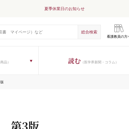
夏季休業日のお知らせ
看護教員の方
読む
子商品）
（医学界新聞・コラム）
3版
 第3版