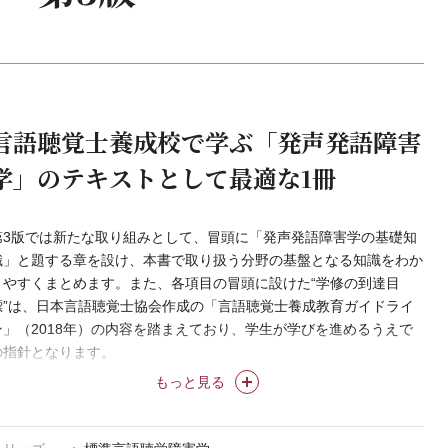
言語聴覚士養成校で学ぶ「発声発語障害
学」のテキストとして最適な1冊
第3版では新たな取り組みとして、冒頭に「発声発語障害学の基礎知
識」と題する章を設け、本書で取り扱う分野の基盤となる知識をわか
りやすくまとめます。また、各項目の冒頭に設けた“学修の到達目
標”は、日本言語聴覚士協会作成の「言語聴覚士養成教育ガイドライ
ン」（2018年）の内容を踏まえており、学生が学びを進めるうえで
の指針となります。
もっと見る
＊「標準言語聴覚障害学」は株式会社医学書院の登録商標です。