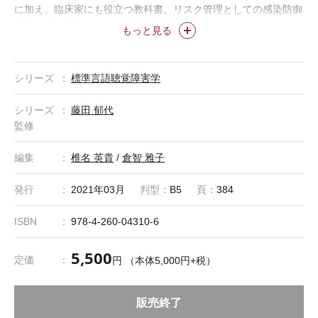
に加え、臨床家にも役立つ教科書。リスク管理としての感染防御
対策の項も新設。
もっと見る
＊「標準言語聴覚障害学」は株式会社医学書院の登録商標です。
シリーズ
標準言語聴覚障害学
シリーズ
藤田 郁代
監修
編集
椎名 英貴
/
倉智 雅子
発行
2021年03月
判型：
B5
頁：
384
ISBN
978-4-260-04310-6
5,500
定価
円 （本体5,000円+税）
販売終了