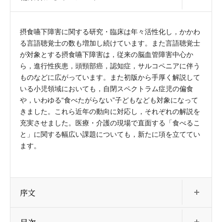
摂食嚥下障害に関する研究・臨床は年々活性化し，かかわ
る言語聴覚士の数も増加し続けています。また言語聴覚士
が対象とする摂食嚥下障害は，従来の脳血管障害中心か
ら，進行性疾患，頭頸部癌，認知症，サルコペニアに伴う
ものなどに広がっています。また初版から手厚く解説して
いる小児領域においても，自閉スペクトラム症児の偏食
や，いわゆる“食べたがらない”子どもなども対象になって
きました。これら近年の動向に対応し，それぞれの解説を
充実させました。医療・介護の現場で直面する「食べるこ
と」に関する幅広い課題についても，新たに項を立ててい
ます。
開
序文
開