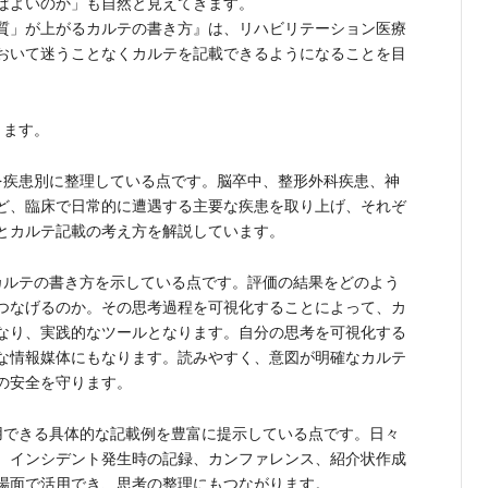
ばよいのか」も自然と見えてきます。
質」が上がるカルテの書き方』は、リハビリテーション医療
おいて迷うことなくカルテを記載できるようになることを目
ります。
疾患別に整理している点です。脳卒中、整形外科疾患、神
ど、臨床で日常的に遭遇する主要な疾患を取り上げ、それぞ
とカルテ記載の考え方を解説しています。
ルテの書き方を示している点です。評価の結果をどのよう
つなげるのか。その思考過程を可視化することによって、カ
なり、実践的なツールとなります。自分の思考を可視化する
な情報媒体にもなります。読みやすく、意図が明確なカルテ
の安全を守ります。
できる具体的な記載例を豊富に提示している点です。日々
、インシデント発生時の記録、カンファレンス、紹介状作成
場面で活用でき、思考の整理にもつながります。