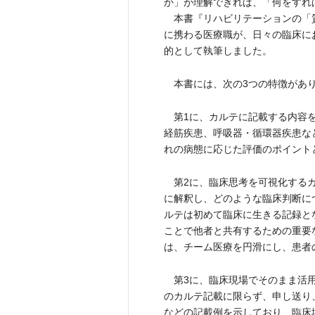
か」が理解できれば、「何をすれ
本書『リハビリテーションの「
に携わる医療職が、日々の臨床に
的として執筆しました。
本書には、次の3つの特徴があ
第1に、カルテに記載する内容を
経筋疾患、呼吸器・循環器疾患な
れの病態に応じた評価のポイント
第2に、臨床思考を可視化するカ
に解釈し、どのような臨床判断に
ルテは初めて臨床に生きる記録と
ことで他者と共有するための重要
は、チーム医療を円滑にし、患者
第3に、臨床現場でそのまま活用
のカルテ記載に限らず、申し送り
などの記載例を示しており、臨床