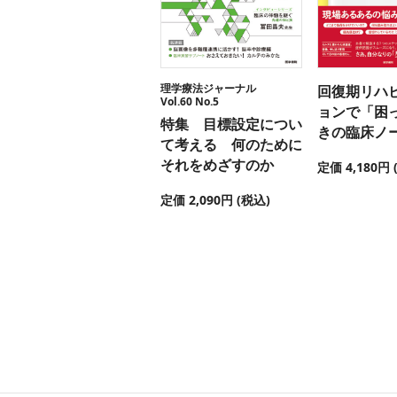
理学療法ジャーナル
回復期リハ
Vol.60 No.5
ョンで「困
特集 目標設定につい
きの臨床ノ
て考える 何のために
それをめざすのか
定価 4,180円 
定価 2,090円 (税込)