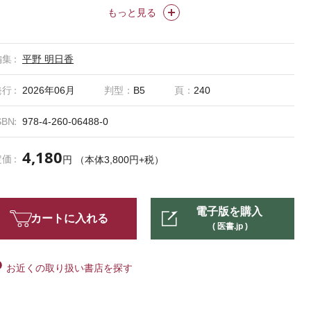
るようになります！
もっと見る
編集
平野 明日香
発行
2026年06月
判型：
B5
頁：
240
SBN
978-4-260-06488-0
4,180
定価
円 （本体3,800円+税）
電子版を購入
カートに入れる
( 医書.jp )
お近くの取り扱い書店を探す