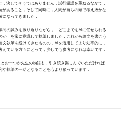
うと，決してそうではありません．試行錯誤を重ねるなかで，
場面があること，そして同時に，人間が自らの頭で考え抜かな
確になってきました．
間の試みを振り返りながら，「どこまでをAIに任せられる
のか」を常に意識して執筆しました．これから論文を書こう
論文執筆を続けてきたものの，AIを活用してより効率的に，
考えている方々にとって，少しでも参考になれば幸いです．
とおーつか先生の物語も，引き続き楽しんでいただければ
究や執筆の一助となることを心より願っています．