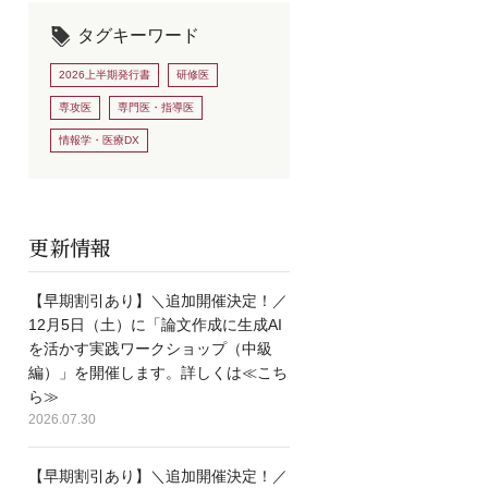
タグキーワード
2026上半期発行書
研修医
専攻医
専門医・指導医
情報学・医療DX
更新情報
【早期割引あり】＼追加開催決定！／
12月5日（土）に「論文作成に生成AI
を活かす実践ワークショップ（中級
編）」を開催します。詳しくは≪こち
ら≫
2026.07.30
【早期割引あり】＼追加開催決定！／