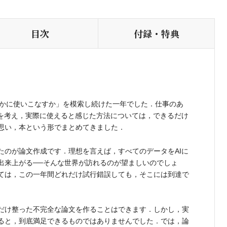
目次
付録・特典
いかに使いこなすか」を模索し続けた一年でした．仕事のあ
かを考え，実際に使えると感じた方法については，できるだけ
思い，本という形でまとめてきました．
のが論文作成です．理想を言えば，すべてのデータをAIに
出来上がる──そんな世界が訪れるのが望ましいのでしょ
ては，この一年間どれだけ試行錯誤しても，そこには到達で
だけ整った不完全な論文を作ることはできます．しかし，実
ると，到底満足できるものではありませんでした．では，論