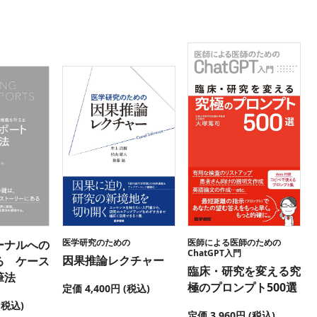
医学研究のための
医師による医師のための
ーナルへの
ChatGPT入門
因果推論レクチャー
る ケース
臨床・研究を変える究
筆法
極のプロンプト500選
定価 4,400円 (税込)
(税込)
定価 3,960円 (税込)