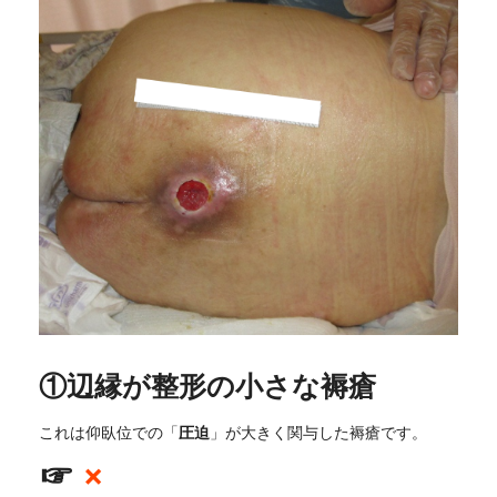
①辺縁が整形の小さな褥瘡
圧迫
これは仰臥位での「
」が大きく関与した褥瘡です。
☞
×