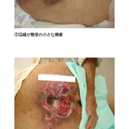
①辺縁が整形の小さな褥瘡