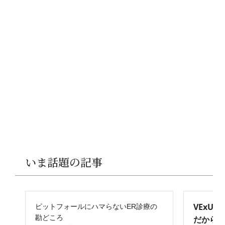
いま話題の記事
VExU
ピットフォールにハマらないER診療の
勘どころ
だからこ