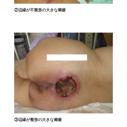
②辺縁が不整形の大きな褥瘡
③辺縁が整形の大きな褥瘡