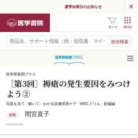
夏季休業日のお知らせ
医学書院
カート
開
医学界新聞プラス
［第3回］褥瘡の発生要因をみつけ
よう②
写真を見て・解いて・わかる皮膚排泄ケア「WOCドリル」創傷編
間宮直子
連載
2025.08.06