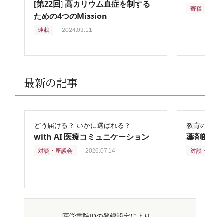
[第22回] 高カリウム血症を制する
寄稿
2
ための4つのMission
連載
2024.03.11
最新の記事
どう届ける？ いかに選ばれる？
教育の再
with AI 医療コミュニケーション
薬剤師
対談・座談会
2026.07.14
対談・座
医学書院IDの登録設定により、