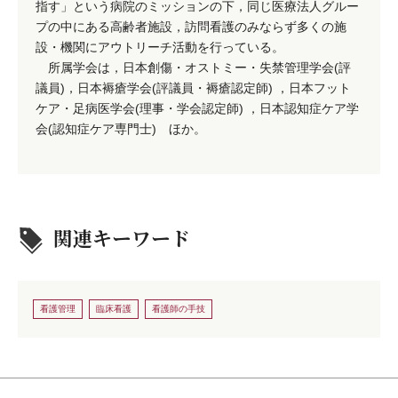
指す」という病院のミッションの下，同じ医療法人グルー
プの中にある高齢者施設，訪問看護のみならず多くの施
設・機関にアウトリーチ活動を行っている。
所属学会は，日本創傷・オストミー・失禁管理学会(評
議員)，日本褥瘡学会(評議員・褥瘡認定師) ，日本フット
ケア・足病医学会(理事・学会認定師) ，日本認知症ケア学
会(認知症ケア専門士) ほか。
関連キーワード
看護管理
臨床看護
看護師の手技