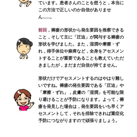
ています。患者さんのことを想うと，本当に
この方法で正しいのか自信がありませ
ん……。
前回
，褥瘡の形状から発生要因を推察できる
こと，そして主に「圧迫」が関与する褥瘡の
形状を学びました。また，湿潤や摩擦・ず
れ，得手体位や麻痺など，全身をアセスメン
トすることが重要であることも教えていただ
きましたが，まだまだ自信が持てません。
形状だけでアセスメントするのはやはり難し
いですね。褥瘡の発生要因である「圧迫」や
「摩擦・ずれ」，皮膚の「湿潤」を可能な限
り避けることが予防になります。よって，褥
瘡を発見した場合は，発生要因をいち早くア
セスメントして，それを排除できれば重症化
予防につながりますので頑張りましょう。