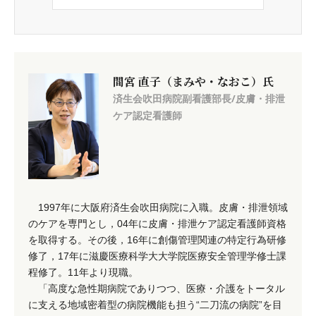
間宮 直子（まみや・なおこ）氏
済生会吹田病院副看護部長/皮膚・排泄
ケア認定看護師
1997年に大阪府済生会吹田病院に入職。皮膚・排泄領域
のケアを専門とし，04年に皮膚・排泄ケア認定看護師資格
を取得する。その後，16年に創傷管理関連の特定行為研修
修了，17年に滋慶医療科学大大学院医療安全管理学修士課
程修了。11年より現職。
「高度な急性期病院でありつつ、医療・介護をトータル
に支える地域密着型の病院機能も担う“二刀流の病院”を目