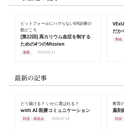
VExU
ピットフォールにハマらないER診療の
勘どころ
だからこ
[第22回] 高カリウム血症を制する
寄稿
2
ための4つのMission
連載
2024.03.11
最新の記事
どう届ける？ いかに選ばれる？
教育の再
with AI 医療コミュニケーション
薬剤師
対談・座談会
2026.07.14
対談・座