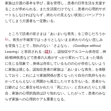
家族は介護の基本を学び，薬を管理し，患者の日常生活を支援す
ることが求められる。また生活面だけでなく，患者の心理的サポ
ートもしなければならず，終わりの見えない状況にバーンアウト
してしまう介護者も一定数いる。
ところで読者の皆さまは「あいまいな喪失」をご存じだろうか
1）
。喪失が不確実ではっきりとしないまま終わりのない悲しみ
を背負うことで，別れのない「さよなら」（Goodbye without
註1
Leaving）と形容される（
）。認知症やアルコール依存症，神
経/精神疾患などで患者の人格がすっかり変わってしまった場合
に生じる現象で，身体は存在しているものの心が存在しないよう
に家族は感じる。認知症患者の家族は「あいまいな喪失」を体験
しており，これにより家族関係が悪くなったり自分の気持ちをわ
かってもらえないと周囲から孤立したりする方もいる。患者から
口癖のように暴言を吐かれたり「死にたい」と言われたりした場
合，家族の心理的負担は計り知れない。したがって，患者のみな
らず家族への心理的ケアも重要となる。