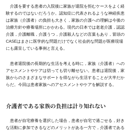
介護を要する患者の入院後に家族が退院を拒むケースをよく経
験するのではないだろうか。認知症に代表されるような神経疾患
は家族（介護者）の負担も大きく，家族の介護への理解は今後の
治療方針や療養場所にかかわる。現代の日本では老老介護，認認
介護，介護離職，介護うつ，介護殺人などの言葉もあり，冒頭の
CASEはまさに医学的な問題だけでなく社会的な問題が医療現場
にも露呈している事例と言える。
患者退院後の長期的な生活を考える時に，家族（介護者）への
アセスメントやケアは切っても切り離せない。患者は退院後，家
族からのさまざまなサポートを得ながら生活することが大半だか
らだ。今回は患者家族へのアセスメントやケアを解説する。
介護者である家族の負担は計り知れない
患者が自宅療養を選択した場合，患者が自宅で過ごせる，好き
な活動に参加できるなどのメリットがある一方で，介護者である