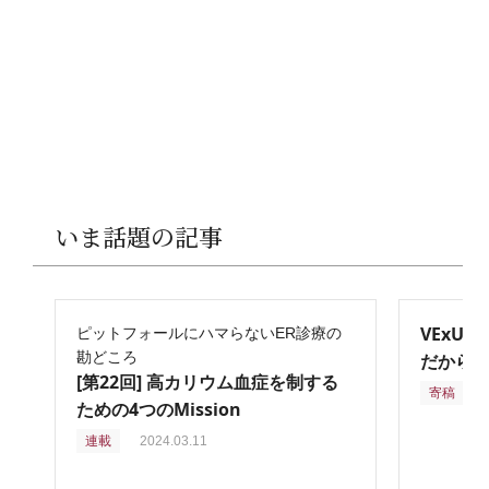
いま話題の記事
VExU
ピットフォールにハマらないER診療の
勘どころ
だからこ
[第22回] 高カリウム血症を制する
寄稿
2
ための4つのMission
連載
2024.03.11