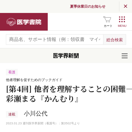
夏季休業日のお知らせ
医学書院
カート
開
看護
他者理解を促すためのブックガイド
[第4回] 他者を理解することの困難――
彩瀬まる『かんむり』
小川公代
連載
2023.01.23 週刊医学界新聞（看護号）：第3502号より