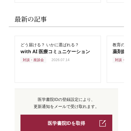
最新の記事
どう届ける？ いかに選ばれる？
教育の再
with AI 医療コミュニケーション
薬剤師
対談・座談会
2026.07.14
対談・座
医学書院IDの登録設定により、
更新通知をメールで受け取れます。
医学書院IDを取得