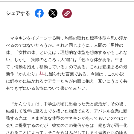
シェアする
マネキンをイメージする時，均整の取れた標準体型を思い浮か
べるのではないだろうか。それと同じように，人間の「男性の
体」「女性の体」といえば，理想的な体型を想像するかもしれな
い。しかし，実際のところ，人間には「色々な体がある。生き
て，情動を抱え，移動している」のである。これは彩瀬まるの最
1）
新作『かんむり』
に綴られた言葉である。今回は，この小説
に鮮やかに描かれるケアラーたちが内面に抱え，互いにうまく共
有できずにいる苦悩について書いてみたい。
『かんむり』は，中学生の頃に出会った光と虎治が，その後，
結婚して晩年に至るまでを描いた物語である。アパレル企業に勤
務する光は，さまざまな体型のマネキンがあってもいいのではと
会社に提案するのだが，彼女のこの発信からは，働き方が画一化
されることによって，そこからはみだしてしまう母親たちの嘆き