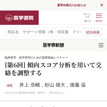
夏季休業日のお知らせ
医学書院
カート
開
臨床研究・疫学研究のための因果推論レクチャー
[第6回] 傾向スコア分析を用いて交
絡を調整する
井上 浩輔，杉山 雄大，後藤 温
連載
2021.09.06 週刊医学界新聞（通常号）：第3435号より