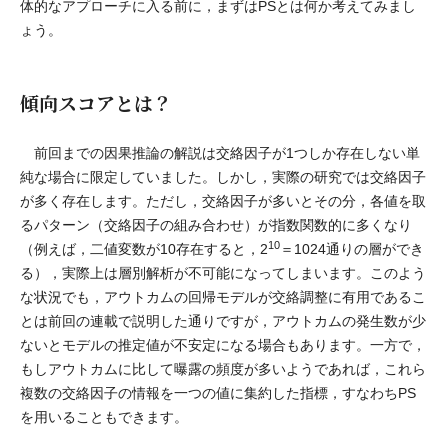
体的なアプローチに入る前に，まずはPSとは何か考えてみまし
ょう。
傾向スコアとは？
前回までの因果推論の解説は交絡因子が1つしか存在しない単
純な場合に限定していました。しかし，実際の研究では交絡因子
が多く存在します。ただし，交絡因子が多いとその分，各値を取
るパターン（交絡因子の組み合わせ）が指数関数的に多くなり
10
（例えば，二値変数が10存在すると，2
＝1024通りの層ができ
る），実際上は層別解析が不可能になってしまいます。このよう
な状況でも，アウトカムの回帰モデルが交絡調整に有用であるこ
とは前回の連載で説明した通りですが，アウトカムの発生数が少
ないとモデルの推定値が不安定になる場合もあります。一方で，
もしアウトカムに比して曝露の頻度が多いようであれば，これら
複数の交絡因子の情報を一つの値に集約した指標，すなわちPS
を用いることもできます。