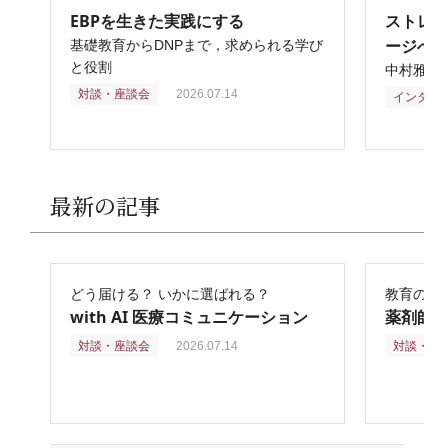
EBPを生きた実践にする
ストレ
ージへ
基礎教育からDNPまで，求められる学び
と役割
中村雅俊
対談・座談会
2026.07.14
インタビ
最新の記事
どう届ける？ いかに選ばれる？
教育の再
with AI 医療コミュニケーション
薬剤師
対談・座談会
2026.07.14
対談・座