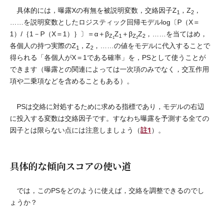
具体的には，曝露Xの有無を被説明変数，交絡因子Z
，Z
，
1
2
……を説明変数としたロジスティック回帰モデルlog〔P（X＝
1）/｛1－P（X＝1）｝〕＝α＋β
Z
＋β
Z
，……を当てはめ，
Z
1
Z
2
1
2
各個人の持つ実際のZ
，Z
，……の値をモデルに代入することで
1
2
得られる「各個人がX＝1である確率」を，PSとして使うことが
できます（曝露との関連によっては一次項のみでなく，交互作用
項や二乗項などを含めることもある）。
PSは交絡に対処するために求める指標であり，モデルの右辺
に投入する変数は交絡因子です。すなわち曝露を予測する全ての
註1
因子とは限らない点には注意しましょう（
）。
具体的な傾向スコアの使い道
では，このPSをどのように使えば，交絡を調整できるのでし
ょうか？