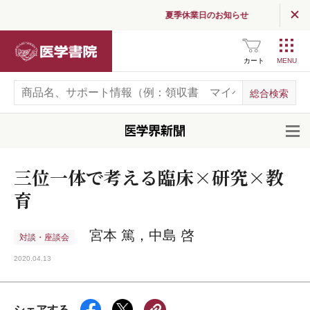
夏季休業日のお知らせ
医学書院
カート
開
三位一体で考える臨床×研究×教
育
宮本 篤，中島 啓
対談・座談会
2020.04.13
シェアする