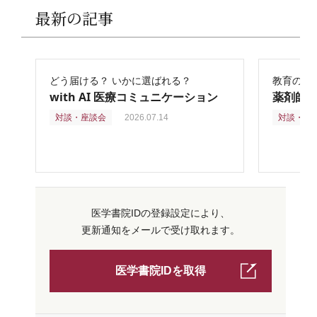
最新の記事
どう届ける？ いかに選ばれる？
教育の再
with AI 医療コミュニケーション
薬剤師
対談・座談会
2026.07.14
対談・座
医学書院IDの登録設定により、
更新通知をメールで受け取れます。
医学書院IDを取得