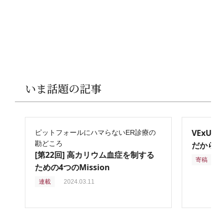
いま話題の記事
VExU
ピットフォールにハマらないER診療の
勘どころ
だからこ
[第22回] 高カリウム血症を制する
寄稿
2
ための4つのMission
連載
2024.03.11