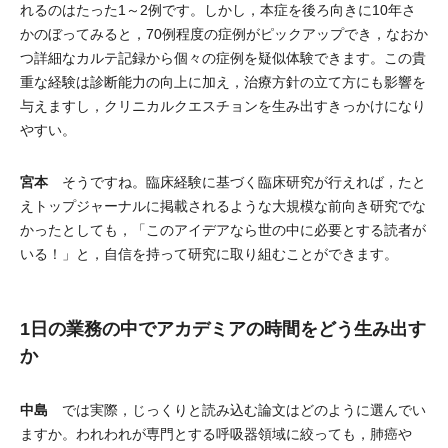
れるのはたった1～2例です。しかし，本症を後ろ向きに10年さ
かのぼってみると，70例程度の症例がピックアップでき，なおか
つ詳細なカルテ記録から個々の症例を疑似体験できます。この貴
重な経験は診断能力の向上に加え，治療方針の立て方にも影響を
与えますし，クリニカルクエスチョンを生み出すきっかけになり
やすい。
宮本
そうですね。臨床経験に基づく臨床研究が行えれば，たと
えトップジャーナルに掲載されるような大規模な前向き研究でな
かったとしても，「このアイデアなら世の中に必要とする読者が
いる！」と，自信を持って研究に取り組むことができます。
1日の業務の中でアカデミアの時間をどう生み出す
か
中島
では実際，じっくりと読み込む論文はどのように選んでい
ますか。われわれが専門とする呼吸器領域に絞っても，肺癌や