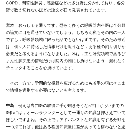
COPD，間質性肺炎，感染症などの多分野に分かれており，各分
野で数え切れないほどの論文が日々発表されています。
宮本
おっしゃる通りです。恐らく多くの呼吸器内科医は全分野
の論文に目を通せていないでしょう。もちろん私もその内の一人
ですし，呼吸器領域に限った話でもないはずです。そのため最近
は，個々人に特化した情報だけを追うなど，ある種の割り切りが
必要だと考えるようになりました。私は，主な研究領域であるび
まん性肺疾患の情報だけは院内の誰にも負けないよう，漏れなく
チェックすることを心掛けています。
その一方で，学問的な視野を広げるためにも若手の頃はそこま
で情報を選別する必要はないとも考えます。
中島
例えば専門医の取得に手が届きそうな5年目ぐらいまでの
医師には，オールラウンダーとして一通りの知識は押さえていて
ほしいですよね。その上で，アドバンストな知識を有する分野を
一つ持てれば，他はある程度知識量に差があっても構わないと思