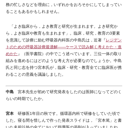
務の忙しさなどを理由に，いずれかをおろそかにしてしまってい
ることもあるかもしれません。
「よき臨床から，よき教育と研究が生まれます。よき研究か
ら，よき臨床や教育も生まれます」。臨床，研究，教育の3要素
を意識して診療に励む呼吸器内科医の中島氏は，近著『
レジデン
トのための呼吸器診療最適解――ケースで読み解く考えかた・進
めかた
』（医学書院）の中でこう述べています。三位一体の取り
組みを進めるにはどのような考え方が必要なのでしょうか。中島
氏と同じ志を持つ宮本氏が，臨床・研究・教育全てに臨床医が携
わることの意義を議論しました。
中島
宮本先生が初めて研究発表をしたのは医師になってどのく
らいの時期でしたか。
宮本
研修医1年目の秋です。循環器内科で研修をしていた頃で
した。寝る間を惜しんで作った発表スライドは，「宮本篤」と書
いた名前以外の全てにおいて指導医の添削が入っていましたね