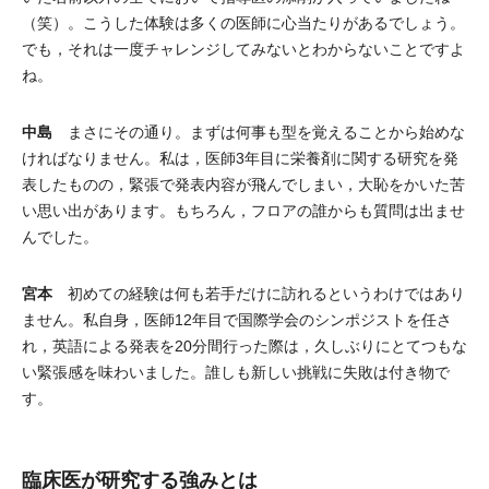
（笑）。こうした体験は多くの医師に心当たりがあるでしょう。
でも，それは一度チャレンジしてみないとわからないことですよ
ね。
中島
まさにその通り。まずは何事も型を覚えることから始めな
ければなりません。私は，医師3年目に栄養剤に関する研究を発
表したものの，緊張で発表内容が飛んでしまい，大恥をかいた苦
い思い出があります。もちろん，フロアの誰からも質問は出ませ
んでした。
宮本
初めての経験は何も若手だけに訪れるというわけではあり
ません。私自身，医師12年目で国際学会のシンポジストを任さ
れ，英語による発表を20分間行った際は，久しぶりにとてつもな
い緊張感を味わいました。誰しも新しい挑戦に失敗は付き物で
す。
臨床医が研究する強みとは