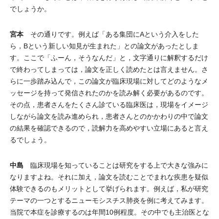
でしょうか。
宮本
その通りです。例えば「ある集団にAという介入をした
ら，Bという新しい知見が生まれた」との論文があったとしま
す。ここで「ふーん，そうなんだ」と，文字通りに解釈するだけ
で終わってしまっては，論文を正しく読めたとは言えません。さ
らに一歩踏み込んで，この論文が臨床現場に対してどのようなメ
ッセージを持って発信されたのかを読み解く必要があるのです。
その点，患者さんをたくさん診ている臨床医は，現場をイメージ
しながら論文を読み進められ，患者さんとのかかわりの中で論文
の結果を確認できるので，読解力を高めやすい立場にあると言え
るでしょう。
中島
臨床現場を知っていることは研究をする上で大きな強みに
なりますよね。それに加え，論文を読むことでまれな疾患を疑似
体験できるのもメリットとして挙げられます。例えば，私が研究
テーマの一つとするニューモシスチス肺炎を例に考えてみます。
当院で本症を診療するのは年間10例程度。その中でも主治医とな