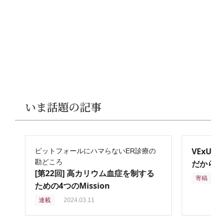
いま話題の記事
VExU
ピットフォールにハマらないER診療の
勘どころ
だからこ
[第22回] 高カリウム血症を制する
寄稿
2
ための4つのMission
連載
2024.03.11