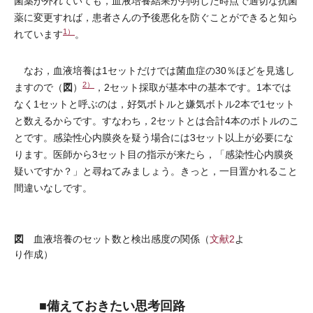
菌薬が外れていても，血液培養結果が判明した時点で適切な抗菌
薬に変更すれば，患者さんの予後悪化を防ぐことができると知ら
1）
れています
。
なお，血液培養は1セットだけでは菌血症の30％ほどを見逃し
2）
図
ますので（
）
，2セット採取が基本中の基本です。1本では
なく1セットと呼ぶのは，好気ボトルと嫌気ボトル2本で1セット
と数えるからです。すなわち，2セットとは合計4本のボトルのこ
とです。感染性心内膜炎を疑う場合には3セット以上が必要にな
ります。医師から3セット目の指示が来たら，「感染性心内膜炎
疑いですか？」と尋ねてみましょう。きっと，一目置かれること
間違いなしです。
図
血液培養のセット数と検出感度の関係（
文献2
よ
り作成）
■備えておきたい思考回路