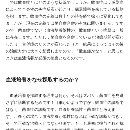
では敗血症とはどのような状況でしょうか。敗血症は，感染症
によって全身性の炎症反応が起こり，臓器障害を来している状態
を指します。敗血症の定義は数十年の時を経て徐々に変化してき
ましたが，現在の定義では菌血症合併の有無は問いません。です
ので，菌血症でない（血液培養陰性の）敗血症という病態は一般
に存在します。ただし，菌血症を合併していると治療期間が変わ
ったり，合併症のリスクが変わったりと，結果によってはその後
の治療方針に大きく影響しますので，「敗血症かな？」と思った
ときは血液培養が必須の検査となるのです。
血液培養をなぜ採取するのか？
血液培養を採取する理由は何か。それはズバリ，菌血症を見逃
さずに診断するためです！（細かいようですが，敗血症の診断で
はなく，菌血症の診断です。血液培養陽性＝菌血症と考えま
す）。多くの場合，血液培養が陽性になれば正確な診断がつき，
そして正確な治療へとつながります。もしも最初に投与された抗