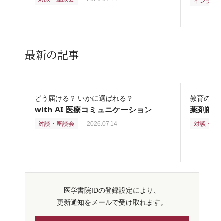
インタビ
最新の記事
どう届ける？ いかに選ばれる？
教育の再
with AI 医療コミュニケーション
薬剤師
対談・座談会
2026.07.14
対談・座
医学書院IDの登録設定により、
更新通知をメールで受け取れます。