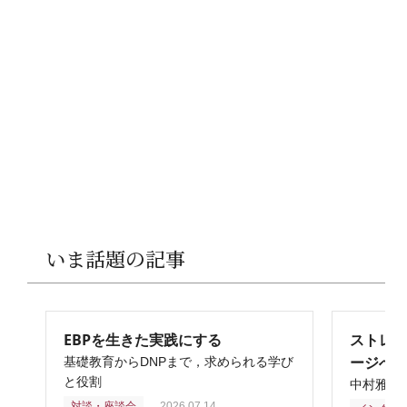
いま話題の記事
EBPを生きた実践にする
ストレ
ージへ
基礎教育からDNPまで，求められる学び
と役割
中村雅俊
対談・座談会
2026.07.14