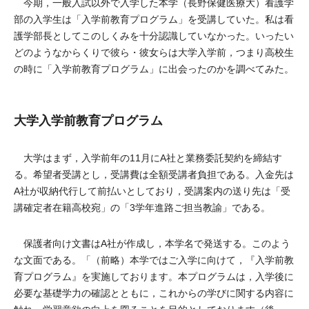
今期，一般入試以外で入学した本学（長野保健医療大）看護学
部の入学生は「入学前教育プログラム」を受講していた。私は看
護学部長としてこのしくみを十分認識していなかった。いったい
どのようなからくりで彼ら・彼女らは大学入学前，つまり高校生
の時に「入学前教育プログラム」に出会ったのかを調べてみた。
大学入学前教育プログラム
大学はまず，入学前年の11月にA社と業務委託契約を締結す
る。希望者受講とし，受講費は全額受講者負担である。入金先は
A社が収納代行して前払いとしており，受講案内の送り先は「受
講確定者在籍高校宛」の「3学年進路ご担当教諭」である。
保護者向け文書はA社が作成し，本学名で発送する。このよう
な文面である。「（前略）本学ではご入学に向けて，『入学前教
育プログラム』を実施しております。本プログラムは，入学後に
必要な基礎学力の確認とともに，これからの学びに関する内容に