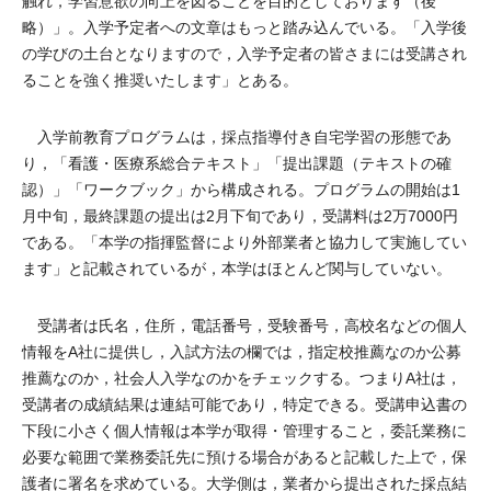
触れ，学習意欲の向上を図ることを目的としております（後
略）」。入学予定者への文章はもっと踏み込んでいる。「入学後
の学びの土台となりますので，入学予定者の皆さまには受講され
ることを強く推奨いたします」とある。
入学前教育プログラムは，採点指導付き自宅学習の形態であ
り，「看護・医療系総合テキスト」「提出課題（テキストの確
認）」「ワークブック」から構成される。プログラムの開始は1
月中旬，最終課題の提出は2月下旬であり，受講料は2万7000円
である。「本学の指揮監督により外部業者と協力して実施してい
ます」と記載されているが，本学はほとんど関与していない。
受講者は氏名，住所，電話番号，受験番号，高校名などの個人
情報をA社に提供し，入試方法の欄では，指定校推薦なのか公募
推薦なのか，社会人入学なのかをチェックする。つまりA社は，
受講者の成績結果は連結可能であり，特定できる。受講申込書の
下段に小さく個人情報は本学が取得・管理すること，委託業務に
必要な範囲で業務委託先に預ける場合があると記載した上で，保
護者に署名を求めている。大学側は，業者から提出された採点結