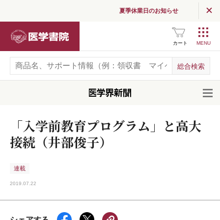
夏季休業日のお知らせ
医学書院
カート
開
「入学前教育プログラム」と高大
接続（井部俊子）
連載
2019.07.22
シェアする