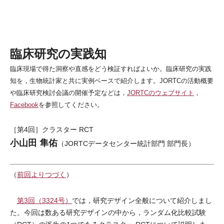
臨床研究の実践知
臨床現場で得た洞察や直感をどう検証すればよいか。臨床研究の実践
知を，生物統計家と共に実例ベースで紹介します。JORTCの活動概要
や臨床研究検討会議の開催予定などは，
JORTCのウェブサイト
，
Facebook
を参照してください。
［第4回］クラスター RCT
小山田 隼佑
（JORTCデータセンター統計部門 部門長）
（
前回よりつづく
）
第3回（3324号）
では，研究デザイン全般について紹介しまし
た。今回は数ある研究デザインの中から，ランダム化比較試験