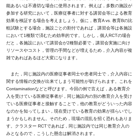
能あるいは不適切な場合に使用されます。例えば，多数の施設が
参加する研究において，医療従事者に対する講習会等による教育
効果を検証する場合を考えましょう。仮に，教育A vs. 教育Bの比
較試験とする場合，施設ごとの割付であれば，講習会等は各施設
において1種類で済むため効率的です。しかし，個人RCTの場合
だと，各施設において講習会が2種類必要で，講習会実施に向け
リソースやコスト，管理の手間などが増えるため，介入内容が複
雑であればあるほど大変になります。
また，同じ施設内の医療従事者同士や患者同士で，介入内容に
関する情報の交換が出来てしまう可能性が挙げられます。これを
Contaminationなどと呼びます。今回の例で言えば，ある教育介
入を受けている医療従事者が，同じ施設内の別の教育介入を受け
ている医療従事者と接触することで，他の教育がどういった内容
なのかを知ってしまい，現在受けている教育の効果が揺らいでし
まうかもしれません。そのため，現場の混乱を招く恐れもありま
す。クラスター RCTであれば，同じ施設内では同じ教育介入の
みとなるので，こうした懸念は解消されます。