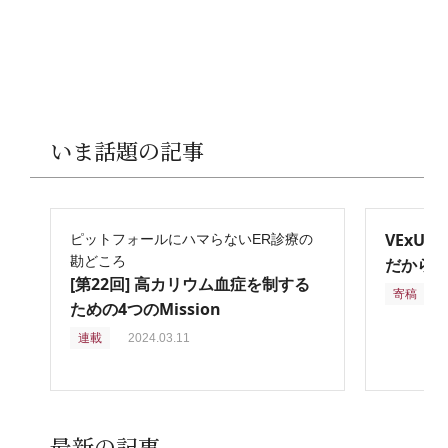
いま話題の記事
VExU
ピットフォールにハマらないER診療の
勘どころ
だからこ
[第22回] 高カリウム血症を制する
寄稿
2
ための4つのMission
連載
2024.03.11
最新の記事