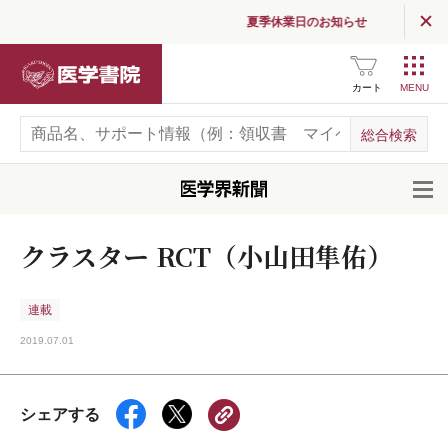
夏季休業日のお知らせ
医学書院
カート
開
クラスター RCT（小山田隼佑）
連載
2019.07.01
シェアする