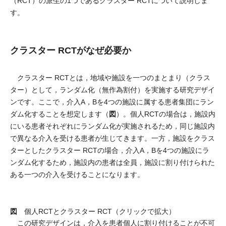
（RCT）の派生の1つであるクラスター RCTについて説明しま
す。
クラスター RCTがなぜ必要か
クラスター RCTとは，地域や施設を一つのまとまり（クラス
ター）として，ランダム化（無作為割付）を実施する研究デザイ
ンです。ここで，介入A，Bを4つの施設に属する患者集団にラン
図
ダム化することを想定します（
）。個人RCTの場合は，施設内
にいる患者それぞれにランダム化が実施されるため，同じ施設内
で異なる介入を受ける患者が生じてきます。一方，施設をクラス
ターとしたクラスター RCTの場合，介入A，Bを4つの施設にラ
ンダム化するため，施設内の患者は全員，施設に割り付けられた
ある一つの介入を受けることになります。
図
個人RCTとクラスター RCT（クリックで拡大）
この研究デザインは，介入を患者個人に割り付けることが不可