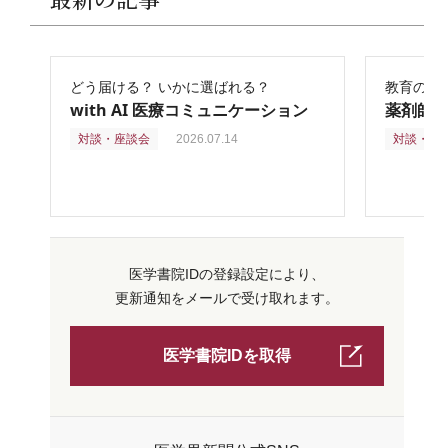
どう届ける？ いかに選ばれる？
教育の再
with AI 医療コミュニケーション
薬剤師
対談・座談会
2026.07.14
対談・座
医学書院IDの登録設定により、
更新通知をメールで受け取れます。
医学書院IDを取得