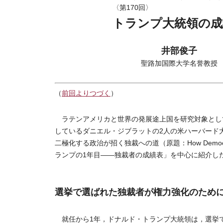
〈第170回〉
トランプ大統領の成
井部俊子
聖路加国際大学名誉教授
（
前回よりつづく
）
ラテンアメリカと世界の発展途上国を研究対象として
しているダニエル・ジブラットの2人の米ハーバード
二極化する政治が招く独裁への道（原題：How Democ
ランプの1年目――独裁者の成績表」を中心に紹介し
選挙で選ばれた独裁者が権力強化のため
就任から1年，ドナルド・トランプ大統領は，選挙