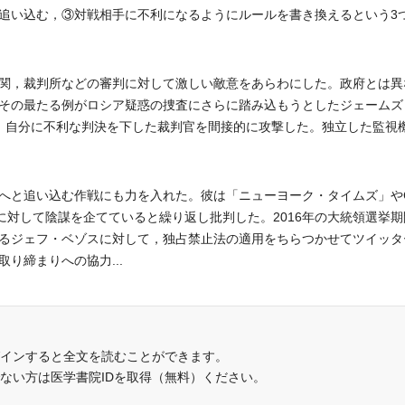
追い込む，③対戦相手に不利になるようにルールを書き換えるという3
関，裁判所などの審判に対して激しい敵意をあらわにした。政府とは異
その最たる例がロシア疑惑の捜査にさらに踏み込もうとしたジェームズ
に，自分に不利な判決を下した裁判官を間接的に攻撃した。独立した監視
と追い込む作戦にも力を入れた。彼は「ニューヨーク・タイムズ」やC
に対して陰謀を企てていると繰り返し批判した。2016年の大統領選挙
るジェフ・ベゾスに対して，独占禁止法の適用をちらつかせてツイッタ
り締まりへの協力...
インすると全文を読むことができます。
でない方は医学書院IDを取得（無料）ください。