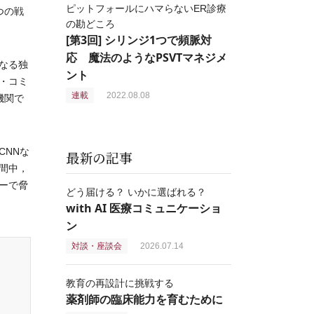
ピットフォールにハマらないER診療
つの戦
の勘どころ
[第3回] シリンジ1つで頻脈対
応 魔法のようなPSVTマネジメ
なる独
ント
・コミ
連載
2022.08.08
機関で
NNな
最新の記事
期間中，
ーで脅
どう届ける？ いかに選ばれる？
with AI 医療コミュニケーショ
ン
対談・座談会
2026.07.14
教育の再設計に挑戦する
薬剤師の臨床能力を育むために