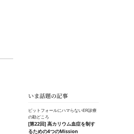
いま話題の記事
ピットフォールにハマらないER診療
の勘どころ
[第22回] 高カリウム血症を制す
るための4つのMission