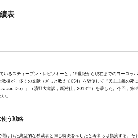
績表
いるスティーブン・レビツキーと，19世紀から現在までのヨーロッパ
大教授が，多くの文献（ざっと数えて654）を駆使して『民主主義の死
racies Die）』（濱野大道訳，新潮社，2018年）を著した。今回，第
たい。
に使う戦略
で選ばれた典型的な独裁者と同じ特徴を示したと著者らは指摘する。そ