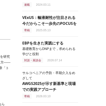
連載
2024.03.11
VExUS：輸液耐性が注目される
今だからこそ一歩先のPOCUSを
寄稿
2025.05.13
EBPを生きた実践にする
基礎教育からDNPまで，求められる
学びと役割
を研究
対談・座談会
2026.07.14
に方――
8章「ト
サルコペニアの予防・早期介入をめ
ざして
AWGS2025が示す新基準と現場
での実践アプローチ
寄稿
2026.03.10
れら