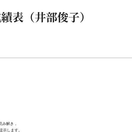
成績表（井部俊子）
読み解き，
提示します。