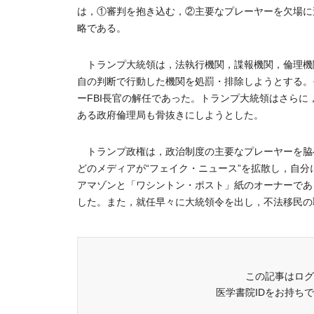
は，①審判を抱き込む，②主要なプレーヤーを欠場に
略である。
トランプ大統領は，法執行機関，諜報機関，倫理機
自の判断で行動した機関を処罰・排除しようとする。
ーFBI長官の解任であった。トランプ大統領はさら
ある政府倫理局も骨抜きにしようとした。
トランプ政権は，政治制度の主要なプレーヤーを脇へ
どのメディアが“フェイク・ニュース”を拡散し，自分
アマゾンと「ワシントン・ポスト」紙のオーナーであ
した。また，就任早々に大統領令を出し，不法移民の取
この記事はログ
医学書院IDをお持ち