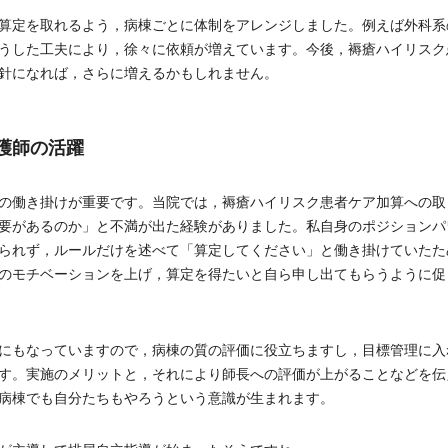
算定を取れるよう，病棟ごとに体制をアレンジしました。例えば外科系
うした工夫により，徐々に依頼が増えています。今後，褥瘡ハイリスク
針になれば，さらに増えるかもしれません。
護師の活躍
の働き掛けが重要です。当院では，褥瘡ハイリスク患者ケア加算への取
要があるのか」と不満が出た経験がありました。私自身のポジションパ
られず，ルールだけを述べて「算定してください」と働き掛けていたた
のモチベーションを上げ，算定を得たいと自ら申し出てもらうように促
標にもなっていますので，病棟の質の評価に役立ちますし，目標管理に入
す。実施のメリットと，それにより師長への評価が上がることなどを伝
病棟でも自分たちもやろうという意識が生まれます。