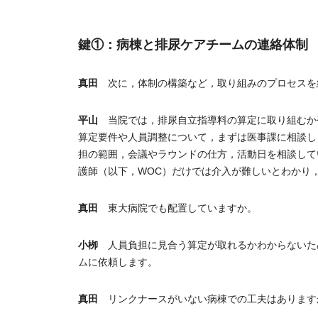
鍵①：病棟と排尿ケアチームの連絡体制
真田
次に，体制の構築など，取り組みのプロセスを
平山
当院では，排尿自立指導料の算定に取り組むか
算定要件や人員調整について，まずは医事課に相談し
担の範囲，会議やラウンドの仕方，活動日を相談して
護師（以下，WOC）だけでは介入が難しいとわかり
真田
東大病院でも配置していますか。
小栁
人員負担に見合う算定が取れるかわからないた
ムに依頼します。
真田
リンクナースがいない病棟での工夫はあります