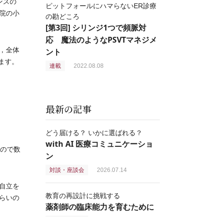
ンスの
ピットフォールにハマらないER診療
院の小
の勘どころ
[第3回] シリンジ1つで頻脈対
応 魔法のようなPSVTマネジメ
，全体
ント
ます。
連載
2022.08.08
最新の記事
どう届ける？ いかに選ばれる？
with AI 医療コミュニケーショ
ので数
ン
対談・座談会
2026.07.14
自立を
教育の再設計に挑戦する
らいの
薬剤師の臨床能力を育むために