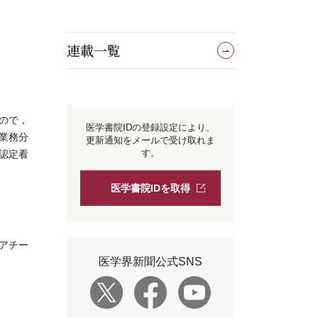
連載一覧
ので，
医学書院IDの登録設定により、
業務分
更新通知をメールで受け取れま
す。
認定看
医学書院IDを取得
アチー
医学界新聞公式SNS