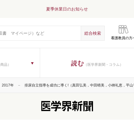
夏季休業日のお知らせ
看護教員の方
読む
子商品）
（医学界新聞・コラム）
2017年
排尿自立指導を成功に導く!（真田弘美，中田晴美，小栁礼恵，平山