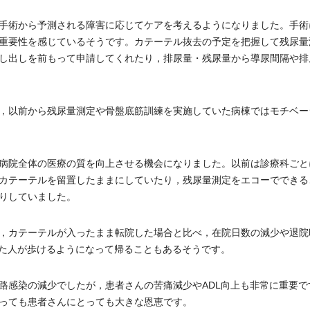
手術から予測される障害に応じてケアを考えるようになりました。手術
重要性を感じているそうです。カテーテル抜去の予定を把握して残尿量
し出しを前もって申請してくれたり，排尿量・残尿量から導尿間隔や排
，以前から残尿量測定や骨盤底筋訓練を実施していた病棟ではモチベー
病院全体の医療の質を向上させる機会になりました。以前は診療科ごと
カテーテルを留置したままにしていたり，残尿量測定をエコーでできる
りしていました。
，カテーテルが入ったまま転院した場合と比べ，在院日数の減少や退院
った人が歩けるようになって帰ることもあるそうです。
感染の減少でしたが，患者さんの苦痛減少やADL向上も非常に重要で
っても患者さんにとっても大きな恩恵です。