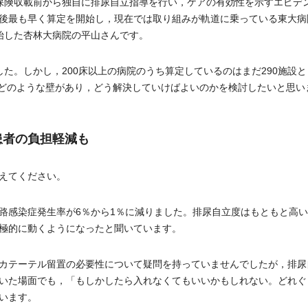
保険収載前から独自に排尿自立指導を行い，ケアの有効性を示すエビデ
後最も早く算定を開始し，現在では取り組みが軌道に乗っている東大病
始した杏林大病院の平山さんです。
た。しかし，200床以上の病院のうち算定しているのはまだ290施設と
ってはどのような壁があり，どう解決していけばよいのかを検討したいと思い
患者の負担軽減も
えてください。
感染症発生率が6％から1％に減りました。排尿自立度はもともと高い
極的に動くようになったと聞いています。
カテーテル留置の必要性について疑問を持っていませんでしたが，排尿
いた場面でも，「もしかしたら入れなくてもいいかもしれない。どれぐ
います。