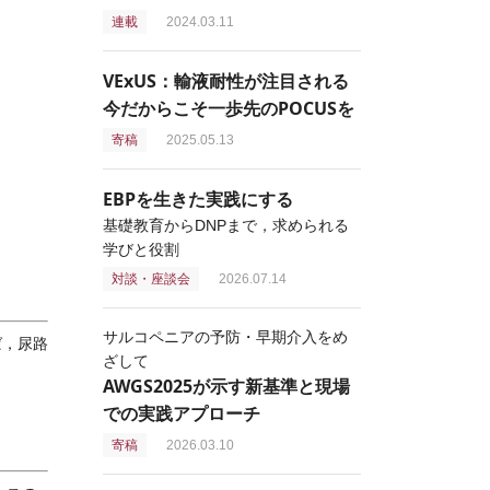
連載
2024.03.11
VExUS：輸液耐性が注目される
今だからこそ一歩先のPOCUSを
寄稿
2025.05.13
EBPを生きた実践にする
基礎教育からDNPまで，求められる
学びと役割
対談・座談会
2026.07.14
サルコペニアの予防・早期介入をめ
ば，尿路
ざして
AWGS2025が示す新基準と現場
での実践アプローチ
寄稿
2026.03.10