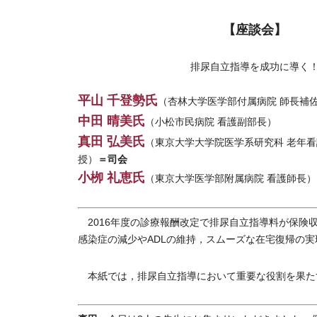
【座談会】
排尿自立指導を成功に導く
平山 千登勢氏
（杏林大学医学部付属病院 師長補
中田 晴美氏
（小松市民病院 看護副部長）
真田 弘美氏
（東京大学大学院医学系研究科 老年看
＝司会
授）
小栁 礼恵氏
（東京大学医学部附属病院 看護師長）
2016年度の診療報酬改定で排尿自立指導料が保険
感染症の減少やADLの維持，スムーズな在宅復帰の
本紙では，排尿自立指導において重要な役割を果た