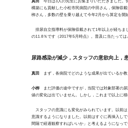
真田
今日は3人の先生にお集まりいただきました。
構築にも貢献した小松市民病院の中田さん，保険収載
栁さん，多数の壁を乗り越えて今年2月から算定を開
排尿自立指導料が保険収載されて1年以上が経ちまし
の11.8％です（2017年5月時点）。普及に当た
尿路感染が減少，スタッフの意欲向上，
真田
まず，各病院でどのような成果が出ているか教
小栁
まだ評価の途中ですが，当院では対象部署の尿路
値の変化は出ていません。しかし，これまで以上に積
スタッフの意識にも変化がみられています。以前は
意識するようになりました。以前はすぐに再挿入して
間隔で経過観察すればいいか」と考えるようになって