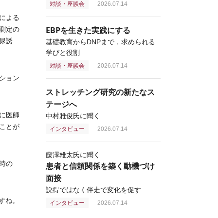
対談・座談会
2026.07.14
による
EBPを生きた実践にする
測定の
尿誘
基礎教育からDNPまで，求められる
学びと役割
対談・座談会
2026.07.14
ション
ストレッチング研究の新たなス
テージへ
に医師
中村雅俊氏に聞く
ことが
インタビュー
2026.07.14
藤澤雄太氏に聞く
時の
患者と信頼関係を築く動機づけ
面接
説得ではなく伴走で変化を促す
すね。
インタビュー
2026.07.14