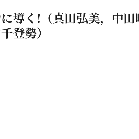
に導く!（真田弘美，中田
山千登勢）