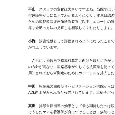
平山
スタッフの変化は大きいですよね。当院では，
排尿障害が目に見えてわかるようになり，排尿日誌の
ための簡易超音波画像診断装置（以下，エコー）の貸
導，介助の方法の見直しを相談してくれたりします。
小栁
診療報酬として評価されるようになったことで
が向上しています。
さらに，排尿自立指導料算定に向けた取り組みが，
の方針が異なり，尿路感染が生じても抗菌薬を使って
周知されておらず測定のためにカテーテルを挿入した
中田
転院先の回復期リハビリテーション病院からは
ADL向上がみられると報告されています。車椅子だ
真田
排尿自律指導の効果として最も期待したのは尿路
そうしたケアを看護師が身につけることは，病院にと