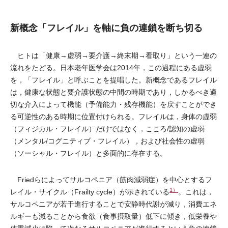
新概念「フレイル」を軸に負の連鎖を断ち切る
ヒトは「健康→虚弱→要介護→終末期→看取り」という一連の
流れをたどる。日本老年医学会は2014年，この過程にある虚弱
を，「フレイル」と呼ぶことを提唱した。新概念であるフレイル
は，健康な状態と要介護状態の中間の時期であり，しかるべき適
切な介入によって機能（予備能力・残存機能）を戻すことができ
る可逆性のある時期に位置付けられる。フレイルは，身体の虚弱
（フィジカル・フレイル）だけではなく，こころ/認知の虚弱
（メンタル/コグニティブ・フレイル），および社会性の虚弱
（ソーシャル・フレイル）と多面的に存在する。
Friedらによってサルコペニア（筋肉減弱症）を中心とするフ
1）
レイル・サイクル（Frailty cycle）が示されている
。これは，
サルコペニアが若干進行することで安静時代謝が減り，消費エネ
ルギーも減ることから食欲（食事摂取量）低下に傾き，低栄養や