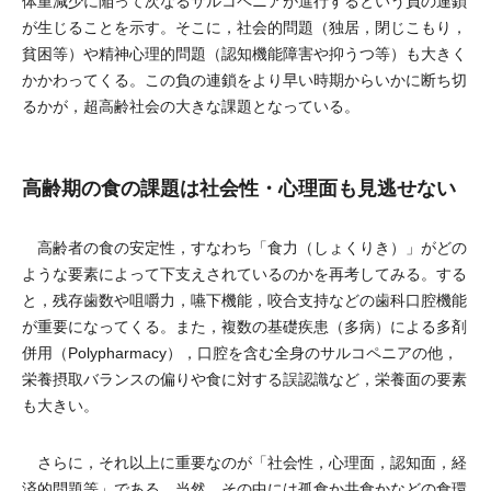
体重減少に陥って次なるサルコペニアが進行するという負の連鎖
が生じることを示す。そこに，社会的問題（独居，閉じこもり，
貧困等）や精神心理的問題（認知機能障害や抑うつ等）も大きく
かかわってくる。この負の連鎖をより早い時期からいかに断ち切
るかが，超高齢社会の大きな課題となっている。
高齢期の食の課題は社会性・心理面も見逃せない
高齢者の食の安定性，すなわち「食力（しょくりき）」がどの
ような要素によって下支えされているのかを再考してみる。する
と，残存歯数や咀嚼力，嚥下機能，咬合支持などの歯科口腔機能
が重要になってくる。また，複数の基礎疾患（多病）による多剤
併用（Polypharmacy），口腔を含む全身のサルコペニアの他，
栄養摂取バランスの偏りや食に対する誤認識など，栄養面の要素
も大きい。
さらに，それ以上に重要なのが「社会性，心理面，認知面，経
済的問題等」である。当然，その中には孤食か共食かなどの食環