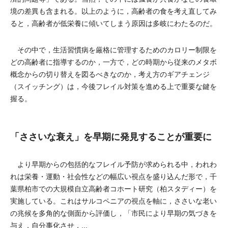
境の差異も含まれる。以上のように，高齢者の食を考え直してみ
ると，高齢者が低栄養に傾いてしまう原因は多岐にわたるのだ。
その中で，生活習慣病を厳格に管理するためのカロリー制限を
どの高齢者に指導するのか，一方で，どの時期から従来のメタボ
概念からの切り替えを図るべきなのか，考え方のギアチェンジ
（スイッチング）は，今後フレイル対策を進める上で重要な鍵を
握る。
「ささいな衰え」を早期に発見することが重要に
より早期からの包括的なフレイル予防が求められる中，われわ
れは栄養・運動・社会性などの幅広い視点を盛り込んだ形で，千
葉県柏市での大規模自立高齢者コホート研究（柏スタディー）を
実施している。これはサルコペニアの視点を軸に，ささいな老い
の兆候を多角的な側面から評価し，「市民により早期の気づきを
与え，自分事化させ，...