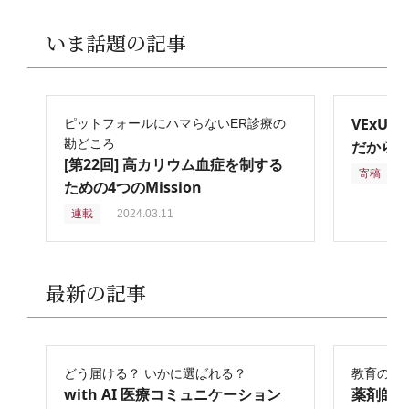
いま話題の記事
VExU
ピットフォールにハマらないER診療の
勘どころ
だからこ
[第22回] 高カリウム血症を制する
寄稿
2
ための4つのMission
連載
2024.03.11
最新の記事
どう届ける？ いかに選ばれる？
教育の再
with AI 医療コミュニケーション
薬剤師