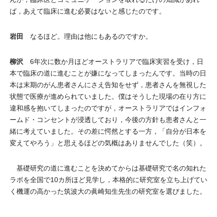
ば，あえて臨床に進む必要はないと感じたのです。
岩田
なるほど。理由は他にもあるのですか。
柳沢
6年次に数か月ほどオーストラリアで臨床実習を受け，日
本で臨床の道に進むことが嫌になってしまったんです。当時の日
本は末期のがん患者さんにさえ告知をせず，患者さんを無視した
状態で医療が進められていました。僕はそうした現場の在り方に
違和感を抱いてしまったのですが，オーストラリアではインフォ
ームド・コンセントが浸透しており，今後の方針も患者さんと一
緒に考えていました。その差に愕然とする一方，「自分が日本を
変えてやろう」と思えるほどの気概はありませんでした（笑）。
基礎研究の道に進むことを決めてからは基礎研究で名の知れた
ラボを全国で10カ所ほど見学し，本格的に研究室を立ち上げてい
く機運の高かった筑波大の眞崎知生先生の研究室を選びました。