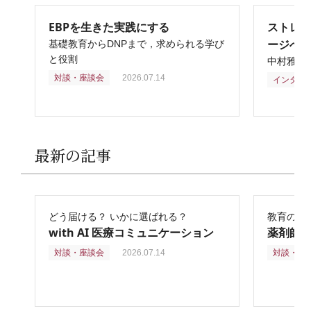
EBPを生きた実践にする
ストレ
ージへ
基礎教育からDNPまで，求められる学び
と役割
中村雅俊
対談・座談会
2026.07.14
インタビ
最新の記事
どう届ける？ いかに選ばれる？
教育の再
with AI 医療コミュニケーション
薬剤師
対談・座談会
2026.07.14
対談・座