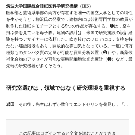
筑波大学国際統合睡眠医科学研究機構（IIIS）
医学部と芸術系学部の両方が存在する唯一の国立大学としての特性
を生かそうと，柳沢氏の発案で，建物内には芸術専門学群の教員が
制作した睡眠をモチーフとする5つの作品が存在する。❶は，空を
飛ぶ夢を見ている母子豚。建物の設計は，米国で研究施設の設計経
験を持つデザイナーに依頼した。吹き抜けのフロアには，支柱を持
たない螺旋階段もあり，開放的な雰囲気となっている。一度に何万
種類ものタンパク質の定量が可能な質量分析装置（❷）や，新薬候
補化合物のアッセイが可能な実時間細胞蛍光光度計（❸）など，最
先端の研究機器が多くそろう。
研究室選びは，領域ではなく研究環境を重視する
岩田
その後，先生はわずか数年でエンドセリンを発見し，『...
この記事はログインすると全文を読むことができま