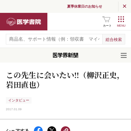
夏季休業日のお知らせ
医学書院
カート
開
この先生に会いたい!!（柳沢正史，
岩田直也）
インタビュー
2017.01.09
シェアする