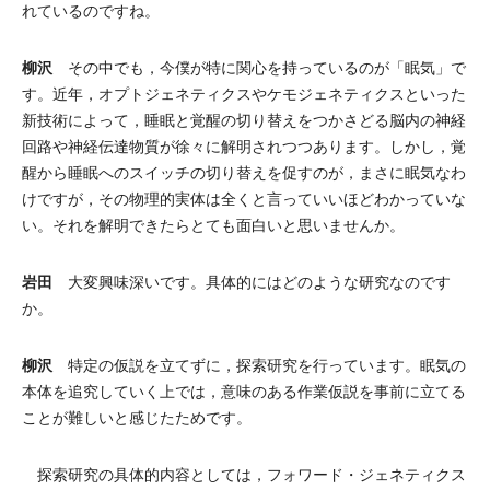
れているのですね。
柳沢
その中でも，今僕が特に関心を持っているのが「眠気」で
す。近年，オプトジェネティクスやケモジェネティクスといった
新技術によって，睡眠と覚醒の切り替えをつかさどる脳内の神経
回路や神経伝達物質が徐々に解明されつつあります。しかし，覚
醒から睡眠へのスイッチの切り替えを促すのが，まさに眠気なわ
けですが，その物理的実体は全くと言っていいほどわかっていな
い。それを解明できたらとても面白いと思いませんか。
岩田
大変興味深いです。具体的にはどのような研究なのです
か。
柳沢
特定の仮説を立てずに，探索研究を行っています。眠気の
本体を追究していく上では，意味のある作業仮説を事前に立てる
ことが難しいと感じたためです。
探索研究の具体的内容としては，フォワード・ジェネティクス