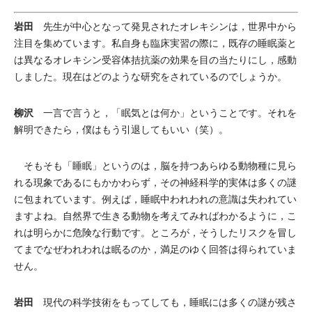
岩田
先生が中心となって発見されたオレキシンは，世界中から
注目を集めています。私自身も臨床実習の際に，既存の睡眠薬と
は異なるオレキシン受容体拮抗薬の効果を目の当たりにし，感動
しました。現在はどのような研究をされているのでしょうか。
柳沢
一言で言うと，「眠気とは何か」ということです。それを
解明できたら，僕はもう引退してもいい（笑）。
そもそも「睡眠」というのは，脳を持つあらゆる動物種に見ら
れる現象であるにもかかわらず，その神経科学的実体は多くの謎
に包まれています。例えば，睡眠中われわれの意識は失われてい
ますよね。自然界で生きる動物を考えてみればわかるように，こ
れは明らかに危険な行動です。ところが，そうしたリスクを冒し
てまでなぜわれわれは眠るのか，満足のゆく回答は得られていま
せん。
岩田
現代の科学技術をもってしても，睡眠には多くの謎が残さ