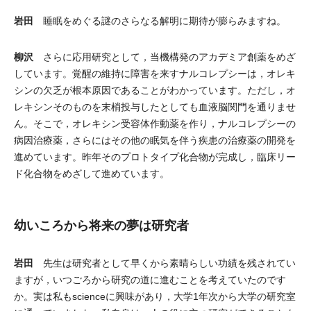
岩田
睡眠をめぐる謎のさらなる解明に期待が膨らみますね。
柳沢
さらに応用研究として，当機構発のアカデミア創薬をめざ
しています。覚醒の維持に障害を来すナルコレプシーは，オレキ
シンの欠乏が根本原因であることがわかっています。ただし，オ
レキシンそのものを末梢投与したとしても血液脳関門を通りませ
ん。そこで，オレキシン受容体作動薬を作り，ナルコレプシーの
病因治療薬，さらにはその他の眠気を伴う疾患の治療薬の開発を
進めています。昨年そのプロトタイプ化合物が完成し，臨床リー
ド化合物をめざして進めています。
幼いころから将来の夢は研究者
岩田
先生は研究者として早くから素晴らしい功績を残されてい
ますが，いつごろから研究の道に進むことを考えていたのです
か。実は私もscienceに興味があり，大学1年次から大学の研究室