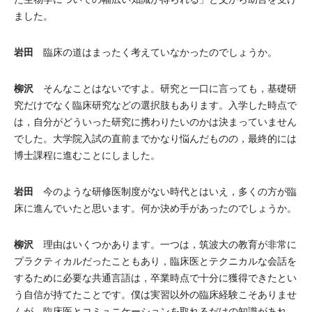
ました。
岩田
臨床の道はまったく考えていなかったのでしょうか。
柳沢
そんなことはないですよ。研究と一口に言っても，基礎研
究だけでなく臨床研究などの選択肢もあります。入学した時点で
は，自分がどういった研究に携わりたいのかは決まっていません
でした。大学院入試の直前までかなり悩んだものの，最終的には
博士課程に進むことにしました。
岩田
今のような研修医制度がない時代とはいえ，多くの方が臨
床に進んでいたと思います。何か決め手があったのでしょうか。
柳沢
理由はいくつかあります。一つは，筑波大の教育が非常に
プラクティカルだったこともあり，臨床医とテクニカルな会話を
するために必要な共通言語は，卒業時点で十分に獲得できたとい
う自信が持てたことです。僕は実習以外の臨床経験こそありませ
んが，臨床医とコミュニケーションを取れるだけの知識があれ