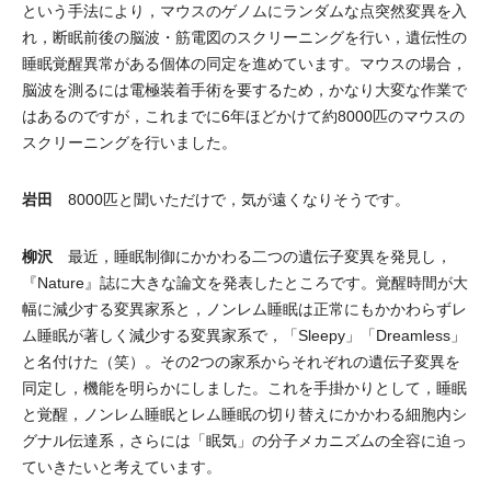
という手法により，マウスのゲノムにランダムな点突然変異を入
れ，断眠前後の脳波・筋電図のスクリーニングを行い，遺伝性の
睡眠覚醒異常がある個体の同定を進めています。マウスの場合，
脳波を測るには電極装着手術を要するため，かなり大変な作業で
はあるのですが，これまでに6年ほどかけて約8000匹のマウスの
スクリーニングを行いました。
岩田
8000匹と聞いただけで，気が遠くなりそうです。
柳沢
最近，睡眠制御にかかわる二つの遺伝子変異を発見し，
『Nature』誌に大きな論文を発表したところです。覚醒時間が大
幅に減少する変異家系と，ノンレム睡眠は正常にもかかわらずレ
ム睡眠が著しく減少する変異家系で，「Sleepy」「Dreamless」
と名付けた（笑）。その2つの家系からそれぞれの遺伝子変異を
同定し，機能を明らかにしました。これを手掛かりとして，睡眠
と覚醒，ノンレム睡眠とレム睡眠の切り替えにかかわる細胞内シ
グナル伝達系，さらには「眠気」の分子メカニズムの全容に迫っ
ていきたいと考えています。