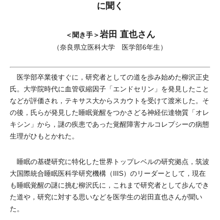
に聞く
岩田 直也さん
＜聞き手＞
（奈良県立医科大学 医学部6年生）
医学部卒業後すぐに，研究者としての道を歩み始めた柳沢正史
氏。大学院時代に血管収縮因子「エンドセリン」を発見したこと
などが評価され，テキサス大からスカウトを受けて渡米した。そ
の後，氏らが発見した睡眠覚醒をつかさどる神経伝達物質「オレ
キシン」から，謎の疾患であった覚醒障害ナルコレプシーの病態
生理がひもとかれた。
睡眠の基礎研究に特化した世界トップレベルの研究拠点，筑波
大国際統合睡眠医科学研究機構（IIIS）のリーダーとして，現在
も睡眠覚醒の謎に挑む柳沢氏に，これまで研究者として歩んでき
た道や，研究に対する思いなどを医学生の岩田直也さんが聞い
た。