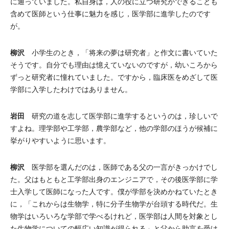
に通っていました。私自身は，人の役に立つ研究ができることも
含めて医師という仕事に魅力を感じ，医学部に進学したのです
が。
柳沢
小学生のとき，「将来の夢は研究者」と作文に書いていた
そうです。自分でも理由は憶えていないのですが，幼いころから
ずっと研究者に憧れていました。ですから，臨床医をめざして医
学部に入学したわけではありません。
岩田
研究の道を志して医学部に進学するというのは，珍しいで
すよね。理学部や工学部，農学部など，他の学部のほうが候補に
挙がりやすいように思います。
柳沢
医学部を選んだのは，医師である父の一言がきっかけでし
た。父はもともと工学部出身のエンジニアで，その後医学部に学
士入学して医師になった人です。僕が学部を決めかねていたとき
に，「これからは生物学，特に分子生物学が台頭する時代だ。生
物学はいろいろな学部で学べるけれど，医学部は人間を対象とし
た生物学についての幅広い知識が得られる」と父から助言を受け