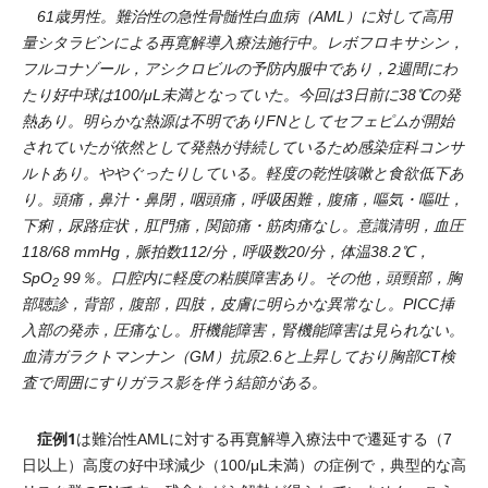
61歳男性。難治性の急性骨髄性白血病（AML）に対して高用
量シタラビンによる再寛解導入療法施行中。レボフロキサシン，
フルコナゾール，アシクロビルの予防内服中であり，2週間にわ
たり好中球は100/μL未満となっていた。今回は3日前に38℃の発
熱あり。明らかな熱源は不明でありFNとしてセフェピムが開始
されていたが依然として発熱が持続しているため感染症科コンサ
ルトあり。ややぐったりしている。軽度の乾性咳嗽と食欲低下あ
り。頭痛，鼻汁・鼻閉，咽頭痛，呼吸困難，腹痛，嘔気・嘔吐，
下痢，尿路症状，肛門痛，関節痛・筋肉痛なし。意識清明，血圧
118/68 mmHg，脈拍数112/分，呼吸数20/分，体温38.2℃，
SpO
99％。口腔内に軽度の粘膜障害あり。その他，頭頸部，胸
2
部聴診，背部，腹部，四肢，皮膚に明らかな異常なし。PICC挿
入部の発赤，圧痛なし。肝機能障害，腎機能障害は見られない。
血清ガラクトマンナン（GM）抗原2.6と上昇しており胸部CT検
査で周囲にすりガラス影を伴う結節がある。
症例1
は難治性AMLに対する再寛解導入療法中で遷延する（7
日以上）高度の好中球減少（100/μL未満）の症例で，典型的な高