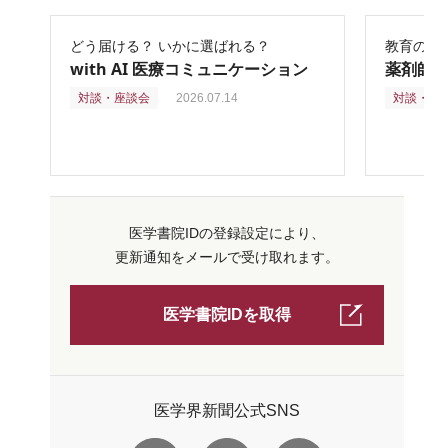
どう届ける？ いかに選ばれる？
教育の再
with AI 医療コミュニケーション
薬剤師
対談・座談会
2026.07.14
対談・座
医学書院IDの登録設定により、
更新通知をメールで受け取れます。
医学書院IDを取得
医学界新聞公式SNS