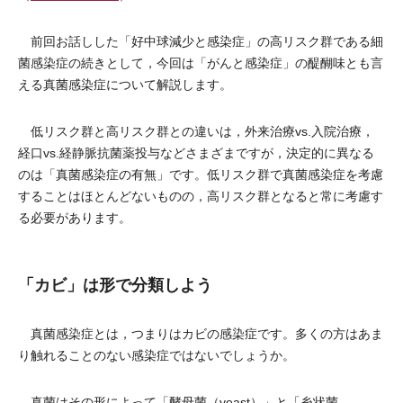
前回お話しした「好中球減少と感染症」の高リスク群である細
菌感染症の続きとして，今回は「がんと感染症」の醍醐味とも言
える真菌感染症について解説します。
低リスク群と高リスク群との違いは，外来治療vs.入院治療，
経口vs.経静脈抗菌薬投与などさまざまですが，決定的に異なる
のは「真菌感染症の有無」です。低リスク群で真菌感染症を考慮
することはほとんどないものの，高リスク群となると常に考慮す
る必要があります。
「カビ」は形で分類しよう
真菌感染症とは，つまりはカビの感染症です。多くの方はあま
り触れることのない感染症ではないでしょうか。
真菌はその形によって「酵母菌（yeast）」と「糸状菌