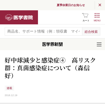
夏季休業日のお知らせ
医学書院
カート
開
好中球減少と感染症④ 高リスク
群：真菌感染症について（森信
好）
連載
2016.12.19