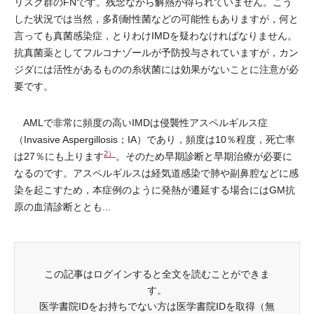
リスク群のFNです。残念ながら解熱が得られていません。こう
した状況では当然，多剤耐性菌などの可能性もありますが，何と
言っても真菌感染症，とりわけIMDを疑わなければなりません。
抗真菌薬としてフルコナゾールが予防投与されていますが，カン
ジダには活性があるものの糸状菌には効果がないことに注意が必
要です。
AMLで非常に頻度の高いIMDは侵襲性アスペルギルス症
（Invasive Aspergillosis；IA）であり，頻度は10％程度，死亡率
2）
は27％にも上ります
。そのため早期診断と早期治療が必要に
なるのです。アスペルギルスは経気道感染で肺や副鼻腔などに感
染を起こすため，本症例のように発熱が遷延する場合にはGM抗
原の血清診断ととも...
この記事はログインすると全文を読むことができま
す。
医学書院IDをお持ちでない方は医学書院IDを取得（無