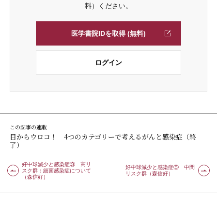
料）ください。
医学書院IDを取得 (無料)
ログイン
この記事の連載
目からウロコ！ 4つのカテゴリーで考えるがんと感染症（終
了）
好中球減少と感染症③ 高リ
好中球減少と感染症⑤ 中間
スク群：細菌感染症について
リスク群（森信好）
（森信好）