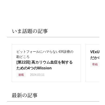
いま話題の記事
VExU
ピットフォールにハマらないER診療の
勘どころ
だからこ
[第22回] 高カリウム血症を制する
寄稿
2
ための4つのMission
連載
2024.03.11
最新の記事