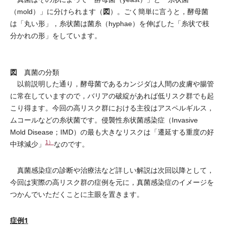
図
（mold）」に分けられます（
）。ごく簡単に言うと，酵母菌
は「丸い形」，糸状菌は菌糸（hyphae）を伸ばした「糸状で枝
分かれの形」をしています。
図
真菌の分類
以前説明した通り，酵母菌であるカンジダは人間の皮膚や腸管
に常在していますので，バリアの破綻があれば低リスク群でも起
こり得ます。今回の高リスク群における主役はアスペルギルス，
ムコールなどの糸状菌です。侵襲性糸状菌感染症（Invasive
Mold Disease；IMD）の最も大きなリスクは「遷延する重度の好
1）
中球減少」
なのです。
真菌感染症の診断や治療法など詳しい解説は次回以降として，
今回は実際の高リスク群の症例を元に，真菌感染症のイメージを
つかんでいただくことに主眼を置きます。
症例1